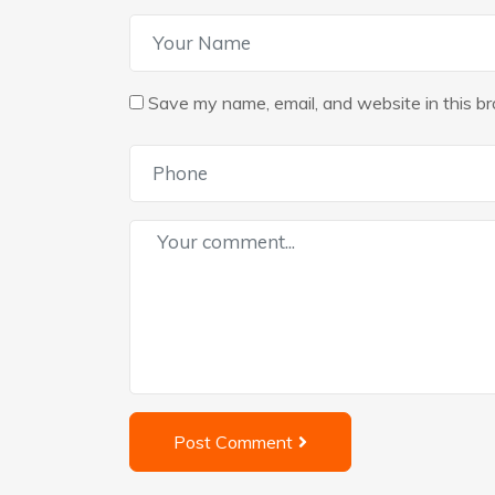
Save my name, email, and website in this br
Post Comment