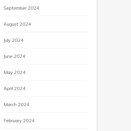
September 2024
August 2024
July 2024
June 2024
May 2024
April 2024
March 2024
February 2024