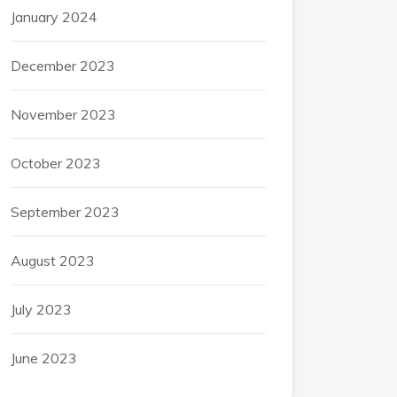
January 2024
December 2023
November 2023
October 2023
September 2023
August 2023
July 2023
June 2023