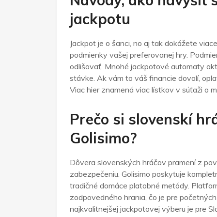
Návody, ako navýšiť 
jackpotu
Jackpot je o šanci, no aj tak dokážete via
podmienky vašej preferovanej hry. Podmien
odlišovať. Mnohé jackpotové automaty akti
stávke. Ak vám to váš financie dovolí, opla
Viac hier znamená viac lístkov v súťaži o 
Prečo si slovenskí hr
Golisimo?
Dôvera slovenských hráčov pramení z povo
zabezpečeniu. Golisimo poskytuje kompletn
tradičné domáce platobné metódy. Platfor
zodpovedného hrania, čo je pre početných 
najkvalitnejšej jackpotovej výberu je pre 