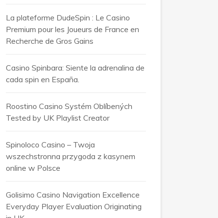
La plateforme DudeSpin : Le Casino
Premium pour les Joueurs de France en
Recherche de Gros Gains
Casino Spinbara: Siente la adrenalina de
cada spin en España.
Roostino Casino Systém Oblíbených
Tested by UK Playlist Creator
Spinoloco Casino – Twoja
wszechstronna przygoda z kasynem
online w Polsce
Golisimo Casino Navigation Excellence
Everyday Player Evaluation Originating