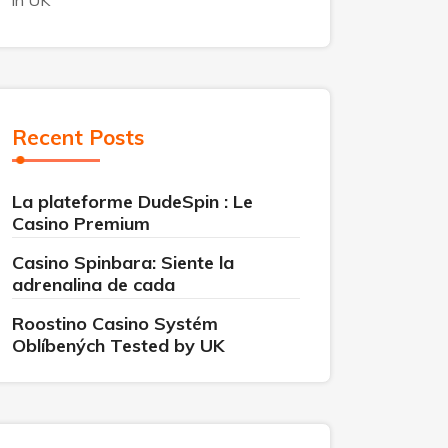
in UK
Recent Posts
La plateforme DudeSpin : Le
Casino Premium
Casino Spinbara: Siente la
adrenalina de cada
Roostino Casino Systém
Oblíbených Tested by UK