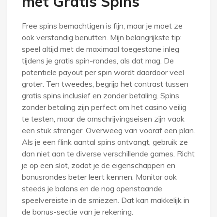
met Gratis Spins
Free spins bemachtigen is fijn, maar je moet ze
ook verstandig benutten. Mijn belangrijkste tip:
speel altijd met de maximaal toegestane inleg
tijdens je gratis spin-rondes, als dat mag. De
potentiële payout per spin wordt daardoor veel
groter. Ten tweedes, begrijp het contrast tussen
gratis spins inclusief en zonder betaling. Spins
zonder betaling zijn perfect om het casino veilig
te testen, maar de omschrijvingseisen zijn vaak
een stuk strenger. Overweeg van vooraf een plan.
Als je een flink aantal spins ontvangt, gebruik ze
dan niet aan te diverse verschillende games. Richt
je op een slot, zodat je de eigenschappen en
bonusrondes beter leert kennen. Monitor ook
steeds je balans en de nog openstaande
speelvereiste in de smiezen. Dat kan makkelijk in
de bonus-sectie van je rekening.