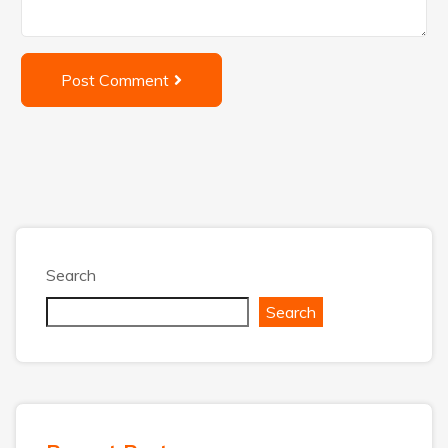
Post Comment
Search
Search