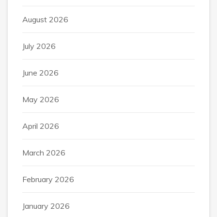
August 2026
July 2026
June 2026
May 2026
April 2026
March 2026
February 2026
January 2026