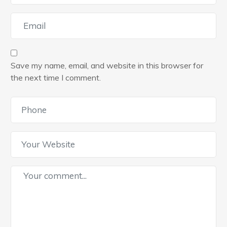
Save my name, email, and website in this browser for
the next time I comment.