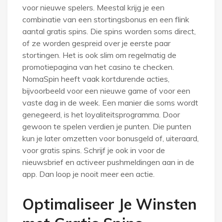
voor nieuwe spelers. Meestal krijg je een
combinatie van een stortingsbonus en een flink
aantal gratis spins. Die spins worden soms direct,
of ze worden gespreid over je eerste paar
stortingen. Het is ook slim om regelmatig de
promotiepagina van het casino te checken.
NomaSpin heeft vaak kortdurende acties,
bijvoorbeeld voor een nieuwe game of voor een
vaste dag in de week. Een manier die soms wordt
genegeerd, is het loyaliteitsprogramma. Door
gewoon te spelen verdien je punten. Die punten
kun je later omzetten voor bonusgeld of, uiteraard,
voor gratis spins. Schrijf je ook in voor de
nieuwsbrief en activeer pushmeldingen aan in de
app. Dan loop je nooit meer een actie.
Optimaliseer Je Winsten