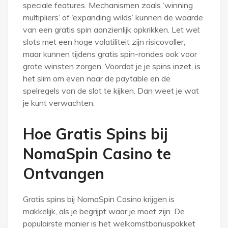
speciale features. Mechanismen zoals ‘winning
multipliers’ of ‘expanding wilds’ kunnen de waarde
van een gratis spin aanzienlijk opkrikken. Let wel:
slots met een hoge volatiliteit zijn risicovoller,
maar kunnen tijdens gratis spin-rondes ook voor
grote winsten zorgen. Voordat je je spins inzet, is
het slim om even naar de paytable en de
spelregels van de slot te kijken. Dan weet je wat
je kunt verwachten.
Hoe Gratis Spins bij
NomaSpin Casino te
Ontvangen
Gratis spins bij NomaSpin Casino krijgen is
makkelijk, als je begrijpt waar je moet zijn. De
populairste manier is het welkomstbonuspakket