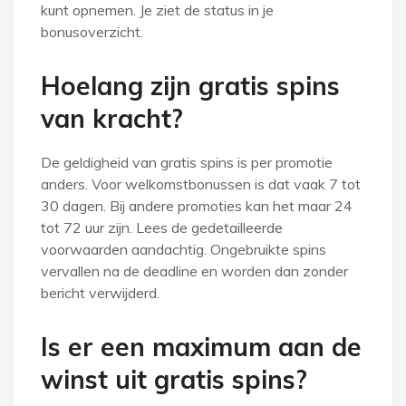
kunt opnemen. Je ziet de status in je
bonusoverzicht.
Hoelang zijn gratis spins
van kracht?
De geldigheid van gratis spins is per promotie
anders. Voor welkomstbonussen is dat vaak 7 tot
30 dagen. Bij andere promoties kan het maar 24
tot 72 uur zijn. Lees de gedetailleerde
voorwaarden aandachtig. Ongebruikte spins
vervallen na de deadline en worden dan zonder
bericht verwijderd.
Is er een maximum aan de
winst uit gratis spins?