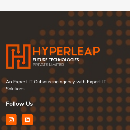
An Expert IT Outsourcing agency with Expert IT
Solutions
Follow Us