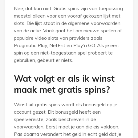
Nee, dat kan niet. Gratis spins zijn van toepassing
meestal alleen voor een vooraf gekozen lijst met
slots. Die lijst staat in de algemene voorwaarden
van de actie. Vaak gaat het om nieuwe spellen of
populaire video slots van providers zoals
Pragmatic Play, NetEnt en Play’n GO. Als je een
spin op een niet-toegestaan spel probeert te
gebruiken, gebeurt er niets.
Wat volgt er als ik winst
maak met gratis spins?
Winst uit gratis spins wordt als bonusgeld op je
account gezet. Dit bonusgeld heeft een
speelvereiste, zoals beschreven in de
voorwaarden. Eerst moet je aan die eis voldoen.
Pas daarna verandert het geld in echt geld dat je