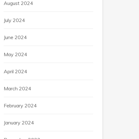
August 2024
July 2024
June 2024
May 2024
April 2024
March 2024
February 2024
January 2024