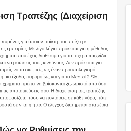
ριση Τραπέζης (Διαχείριση
ς πυρήνας για όποιον παίκτη που παίζει με
ης εμπειρίας. Με λίγα λόγια, πρόκειται για η μέθοδος
 χρήματα που έχεις διαθέσιμα για τα τυχερά παιχνίδια.
και να μειώσεις τους κινδύνους. Δεν πρόκειται για
πορείς να το σκεφτείς ως έναν προϋπολογισμό
ή μια έξοδο, παρομοίως και για το Mental 2 Slot
α χρήματα πρέπει να βρίσκονται ξεχωριστά από όσα
ι τις αποταμιεύσεις σου. Η διαχείριση της τραπέζης
 αποφασίζετε πόσο να ποντάρεις σε κάθε γύρο, πότε
στά σε νίκη ή ήττα. Ο έλεγχος διατηρείται στα χέρια
ώς να Ρυθμίσεις την