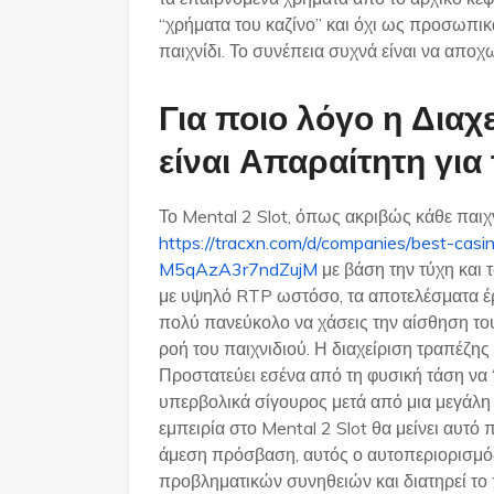
“χρήματα του καζίνο” και όχι ως προσωπικά
παιχνίδι. Το συνέπεια συχνά είναι να αποχω
Για ποιο λόγο η Δια
είναι Απαραίτητη για 
Το Mental 2 Slot, όπως ακριβώς κάθε παιχνί
https://tracxn.com/d/companies/best-ca
M5qAzA3r7ndZujM
με βάση την τύχη και 
με υψηλό RTP ωστόσο, τα αποτελέσματα έρχο
πολύ πανεύκολο να χάσεις την αίσθηση του
ροή του παιχνιδιού. Η διαχείριση τραπέζης
Προστατεύει εσένα από τη φυσική τάση να 
υπερβολικά σίγουρος μετά από μια μεγάλη ν
εμπειρία στο Mental 2 Slot θα μείνει αυτό
άμεση πρόσβαση, αυτός ο αυτοπεριορισμός
προβληματικών συνηθειών και διατηρεί το π