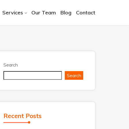
Services
Our Team
Blog
Contact
Search
Search
Recent Posts