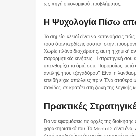
ως πηγή οικονομικού προβλήματος.
Η Ψυχολογία Πίσω από
Το σημείο-κλειδί είναι να κατανοήσεις πώς
τόσο όταν κερδίζεις όσο και στην προσμον
Χωρίς πλάνο διαχείρισης, αυτή η χημική α
παρορμητικές κινήσεις. Η στρατηγική σου ε
υπενθυμίζει τα όριά σου. Παρομοίως, μετά
αντίληψη του τζογαδόρου”. Είναι η λανθασμ
επειδή είχες απώλειες πριν. Ένα σταθερό 
παγίδες, σε κρατάει στη ζώνη της λογικής 
Πρακτικές Στρατηγικές
Για να εφαρμόσεις τις αρχές της διοίκησης σ
χαρακτηριστικά του. Το Mental 2 είναι ένα 
Αυτό υποδηλώνει ότι οι νίκες μπορεί να είν