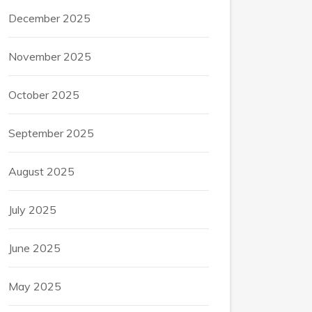
December 2025
November 2025
October 2025
September 2025
August 2025
July 2025
June 2025
May 2025