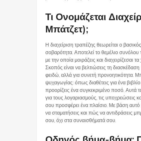
Τι Ονομάζεται Διαχεί
Μπάτζετ);
Η διαχείριση τραπέζης θεωρείται ο βασικό
σοβαρότητα. Αποτελεί το θεμέλιο συνόλου τ
με την οποία μοιράζεις και διαχειρίζεσαι τα
Σκοπός είναι να βελτιώσεις τη διασκέδαση 
φειδώ, αλλά για συνετή προνοητικότητα. Μ
ψυχαγωγίας: όπως διαθέτεις για ένα βιβλίο 
προορίζεις ένα συγκεκριμένο ποσό. Αυτά τ
για τους λογαριασμούς, τις υποχρεώσεις κα
σου προσφέρει ένα πλαίσιο. Με βάση αυτό
να σταματήσεις και πώς να αντιδράσεις μπρο
σου, όχι στα συναισθήματά σου.
Οδηγός βήμα-βήμα: Π