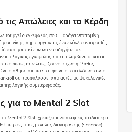
 τις Απώλειες και τα Κέρδη
 λειτουργεί ο εγκέφαλός σου. Παράγει ντοπαμίνη
ή μιας νίκης, δημιουργώντας έναν κύκλο ανταμοιβής.
ντίδραση μπορεί εύκολα να οδηγήσει σε
ίναι ο λογικός εγκέφαλος που επιλαμβάνεται και σε
 από αρκετές απώλειες, ξεκίνα συχνά η “λάθος
ένη αίσθηση ότι μια νίκη φαίνεται επικίνδυνα κοντά
bankroll σε προφυλάσσει από αυτές τις ψυχολογικές
και της λογικής συμπεριφοράς.
 για το Mental 2 Slot
το Mental 2 Slot, χρειάζεται να σκεφτείς τα ιδιαίτερα
slot μέτριας προς μεγάλης διακύμανσης (variance).
αι μειωμένες, αλλά όταν πραγματοποιούνται, είναι