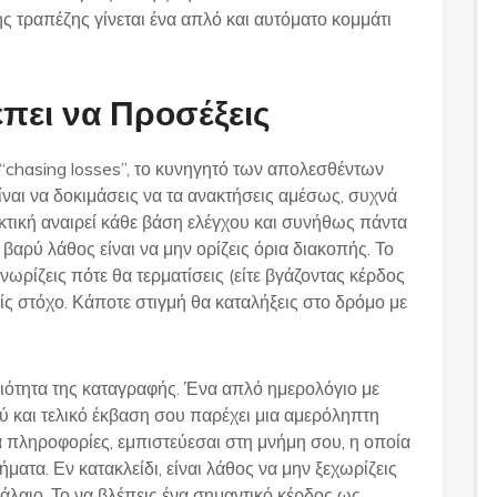
της τραπέζης γίνεται ένα απλό και αυτόματο κομμάτι
πει να Προσέξεις
ο “chasing losses”, το κυνηγητό των απολεσθέντων
ίναι να δοκιμάσεις να τα ανακτήσεις αμέσως, συχνά
κτική αναιρεί κάθε βάση ελέγχου και συνήθως πάντα
 βαρύ λάθος είναι να μην ορίζεις όρια διακοπής. Το
νωρίζεις πότε θα τερματίσεις (είτε βγάζοντας κέρδος
ρίς στόχο. Κάποτε στιγμή θα καταλήξεις στο δρόμο με
ιότητα της καταγραφής. Ένα απλό ημερολόγιο με
ού και τελικό έκβαση σου παρέχει μια αμερόληπτη
 πληροφορίες, εμπιστεύεσαι στη μνήμη σου, η οποία
ατα. Εν κατακλείδι, είναι λάθος να μην ξεχωρίζεις
άλαιο. Το να βλέπεις ένα σημαντικό κέρδος ως