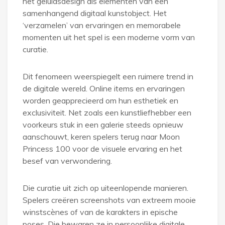
het geluidsdesign als elementen van een
samenhangend digitaal kunstobject. Het
‘verzamelen’ van ervaringen en memorabele
momenten uit het spel is een moderne vorm van
curatie.
Dit fenomeen weerspiegelt een ruimere trend in
de digitale wereld. Online items en ervaringen
worden geapprecieerd om hun esthetiek en
exclusiviteit. Net zoals een kunstliefhebber een
voorkeurs stuk in een galerie steeds opnieuw
aanschouwt, keren spelers terug naar Moon
Princess 100 voor de visuele ervaring en het
besef van verwondering.
Die curatie uit zich op uiteenlopende manieren.
Spelers creëren screenshots van extreem mooie
winstscènes of van de karakters in epische
poses. Die bewaren ze in persoonlijke digitale