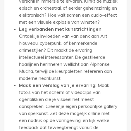
verschil in immersie te ervaren. Klinkt de muziek
episch en orchestral, of eerder geheimzinnig en
elektronisch? Hoe valt samen een audio-effect
met een visuele explosie van winsten?
Leg verbanden met kunstrichtingen:
Ontdek je invloeden van van denk aan Art
Nouveau, cyberpunk, of kenmerkende
animestijlen? Dit maakt de ervaring
intellectueel interessanter. De gestileerde
haarlijnen herinneren wellicht aan Alphonse
Mucha, terwijl de kleurpaletten refereren aan
moderne neonkunst.
Maak een verslag van je ervaring:
Maak
foto’s van het scherm of videoclips van
ogenblikken die je visueel het meest
aanspreken. Creëer je eigen persoonlijke gallery
van spelkunst. Zet deze mogelijk online met
een nadruk op de vormgeving, en kijk welke
feedback dat teweegbrengt vanuit de