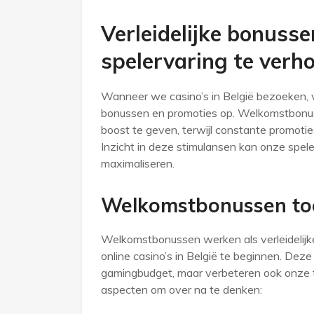
Verleidelijke bonuss
spelervaring te verh
Wanneer we casino’s in België bezoeken, v
bonussen en promoties op. Welkomstbonus
boost te geven, terwijl constante promoti
Inzicht in deze stimulansen kan onze spe
maximaliseren.
Welkomstbonussen toe
Welkomstbonussen werken als verleidelijke
online casino’s in België te beginnen. Dez
gamingbudget, maar verbeteren ook onze tot
aspecten om over na te denken: