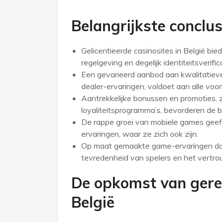
Belangrijkste conclus
Gelicentieerde casinosites in België bie
regelgeving en degelijk identiteitsverifi
Een gevarieerd aanbod aan kwalitatieve 
dealer-ervaringen, voldoet aan alle voo
Aantrekkelijke bonussen en promoties, 
loyaliteitsprogramma’s, bevorderen de b
De rappe groei van mobiele games geeft
ervaringen, waar ze zich ook zijn.
Op maat gemaakte game-ervaringen do
tevredenheid van spelers en het vertrou
De opkomst van gereg
België