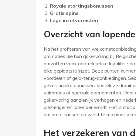
Royale stortingsbonussen
Gratis spins
Lage inzetvereisten
Overzicht van lopende
Na het profiteren van welkomstaanbiedinge
promoties die hun gokervaring bij Belgisch
omvatten vaak aantrekkelijke loyaliteits
elke geplaatste inzet. Deze punten kunnen
voordelen of geld-terug-aanbiedingen. Se
geven unieke bonussen, kosteloze draaibe
vakanties of speciale evenementen. Door
gokervaring aanzienlijk verhogen en neder
plezieriger en lonender wordt. Het is cruc
om onze kansen op winst te maximalisere
Het verzekeren van de