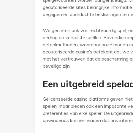
geautoriseerde sites belangrijke informat
begrijpen en doordachte beslissingen te n
We genieten ook van rechtvaardig spel, omd
bedrog en vervalste spellen. Bovendien im
betaalmethoden, waardoor onze monetaire
geautoriseerde casino’s betekent dat we 
met het vertrouwen dat de bescherming 
beveiligd zijn.
Een uitgebreid spelaa
Gelicenseerde casino platforms geven niet 
spelen, maar bieden ook een imposante ver
preferenties van elke speler. De uitgebreid
opwindends kunnen vinden dat ons interes