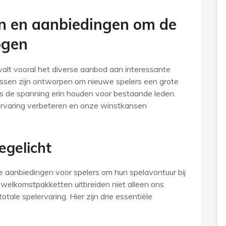
en en aanbiedingen om de
ogen
alt vooral het diverse aanbod aan interessante
sen zijn ontworpen om nieuwe spelers een grote
es de spanning erin houden voor bestaande leden.
lervaring verbeteren en onze winstkansen
gelicht
 aanbiedingen voor spelers om hun spelavontuur bij
e welkomstpakketten uitbreiden niet alleen ons
ale spelervaring. Hier zijn drie essentiële