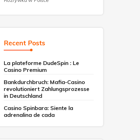
Rozrywka w Polsce
Recent Posts
La plateforme DudeSpin : Le
Casino Premium
Bankdurchbruch: Mafia-Casino
revolutioniert Zahlungsprozesse
in Deutschland
Casino Spinbara: Siente la
adrenalina de cada