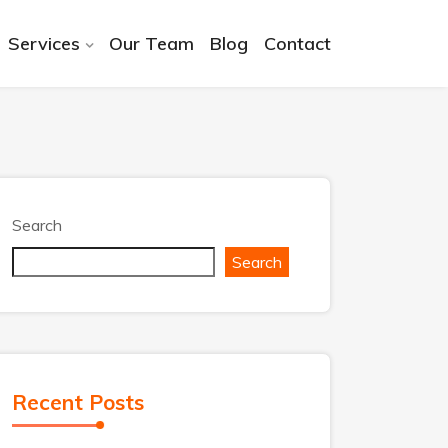
Services
Our Team
Blog
Contact
Search
Search
Recent Posts