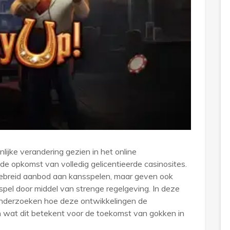
ijke verandering gezien in het online
de opkomst van volledig gelicentieerde casinosites.
tgebreid aanbod aan kansspelen, maar geven ook
jk spel door middel van strenge regelgeving. In deze
 onderzoeken hoe deze ontwikkelingen de
n wat dit betekent voor de toekomst van gokken in