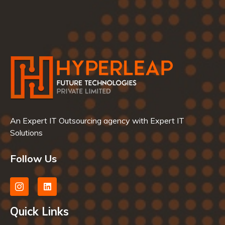
An Expert IT Outsourcing agency with Expert IT
Solutions
Follow Us
Quick Links