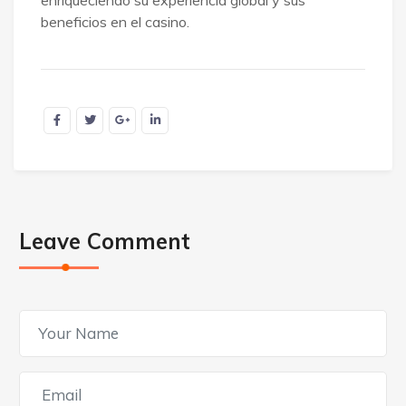
enriqueciendo su experiencia global y sus
beneficios en el casino.
Leave Comment