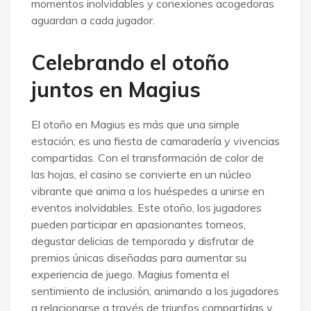
momentos inolvidables y conexiones acogedoras
aguardan a cada jugador.
Celebrando el otoño
juntos en Magius
El otoño en Magius es más que una simple
estación; es una fiesta de camaradería y vivencias
compartidas. Con el transformación de color de
las hojas, el casino se convierte en un núcleo
vibrante que anima a los huéspedes a unirse en
eventos inolvidables. Este otoño, los jugadores
pueden participar en apasionantes torneos,
degustar delicias de temporada y disfrutar de
premios únicas diseñadas para aumentar su
experiencia de juego. Magius fomenta el
sentimiento de inclusión, animando a los jugadores
a relacionarse a través de triunfos compartidas y