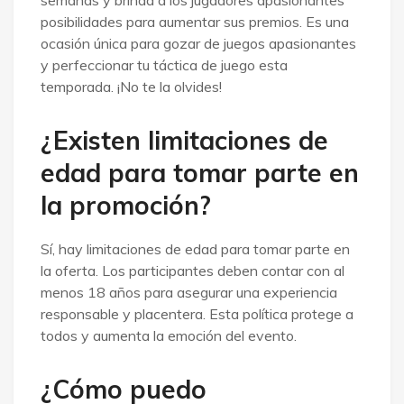
semanas y brinda a los jugadores apasionantes
posibilidades para aumentar sus premios. Es una
ocasión única para gozar de juegos apasionantes
y perfeccionar tu táctica de juego esta
temporada. ¡No te la olvides!
¿Existen limitaciones de
edad para tomar parte en
la promoción?
Sí, hay limitaciones de edad para tomar parte en
la oferta. Los participantes deben contar con al
menos 18 años para asegurar una experiencia
responsable y placentera. Esta política protege a
todos y aumenta la emoción del evento.
¿Cómo puedo