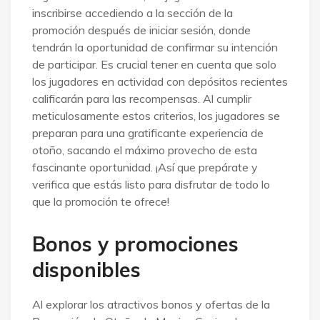
inscribirse accediendo a la sección de la
promoción después de iniciar sesión, donde
tendrán la oportunidad de confirmar su intención
de participar. Es crucial tener en cuenta que solo
los jugadores en actividad con depósitos recientes
calificarán para las recompensas. Al cumplir
meticulosamente estos criterios, los jugadores se
preparan para una gratificante experiencia de
otoño, sacando el máximo provecho de esta
fascinante oportunidad. ¡Así que prepárate y
verifica que estás listo para disfrutar de todo lo
que la promoción te ofrece!
Bonos y promociones
disponibles
Al explorar los atractivos bonos y ofertas de la