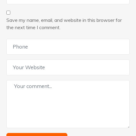
Save my name, email, and website in this browser for
the next time I comment.