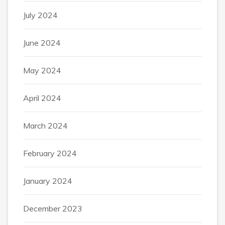
July 2024
June 2024
May 2024
April 2024
March 2024
February 2024
January 2024
December 2023