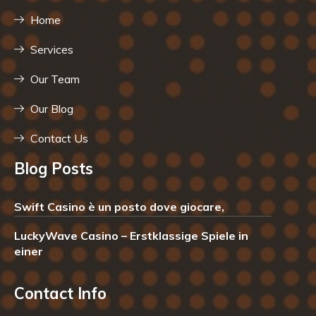
Home
Services
Our Team
Our Blog
Contact Us
Blog Posts
Swift Casino è un posto dove giocare,
LuckyWave Casino – Erstklassige Spiele in
einer
Contact Info