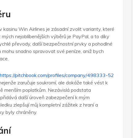
ěru
kasinu Win Airlines je zásadní zvolit varianty, které
z mých nejoblíbenějších výběrů je PayPal, a to díky
chlé převody, další bezpečnostní prvky a pohodlné
em mohu snadno spravovat své peníze, aniž bych
ace.
https://pitchbook.com/profiles/company/498333-52
 nejenže zaručuje soukromí, ale dokáže také vést k
ně menším poplatkům. Nezávislá podstata
e přidává další úroveň zabezpečení k mým
dku zlepšují můj kompletní zážitek z hraní a
ky byly chráněny.
ání