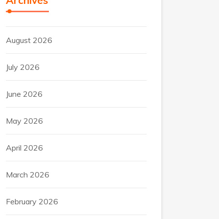
Archives
August 2026
July 2026
June 2026
May 2026
April 2026
March 2026
February 2026