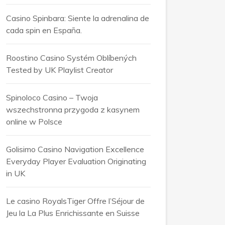
Casino Spinbara: Siente la adrenalina de
cada spin en España.
Roostino Casino Systém Oblíbených
Tested by UK Playlist Creator
Spinoloco Casino – Twoja
wszechstronna przygoda z kasynem
online w Polsce
Golisimo Casino Navigation Excellence
Everyday Player Evaluation Originating
in UK
Le casino RoyalsTiger Offre l’Séjour de
Jeu la La Plus Enrichissante en Suisse