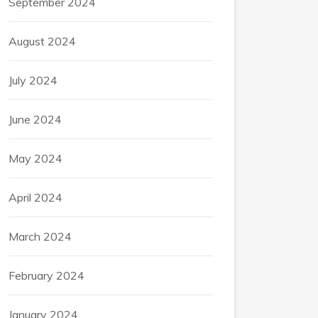
September 2024
August 2024
July 2024
June 2024
May 2024
April 2024
March 2024
February 2024
January 2024