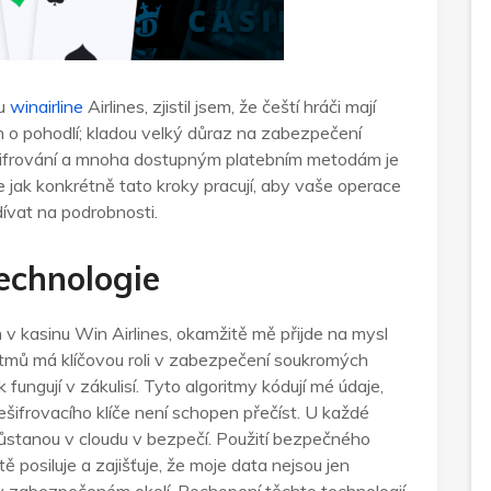
nu
winairline
Airlines, zjistil jsem, že čeští hráči mají
o pohodlí; kladou velký důraz na zabezpečení
šifrování a mnoha dostupným platebním metodám je
 jak konkrétně tato kroky pracují, aby vaše operace
vat na podrobnosti.
technologie
v kasinu Win Airlines, okamžitě mě přijde na mysl
oritmů má klíčovou roli v zabezpečení soukromých
fungují v zákulisí. Tyto algoritmy kódují mé údaje,
šifrovacího klíče není schopen přečíst. U každé
stanou v cloudu v bezpečí. Použití bezpečného
 posiluje a zajišťuje, že moje data nejsou jen