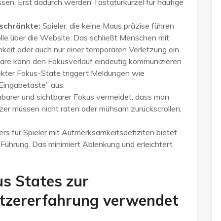
en. Erst dadurch werden Tastaturkürzel für häufige
schränkte:
Spieler, die keine Maus präzise führen
olle über die Website. Das schließt Menschen mit
eit oder auch nur einer temporären Verletzung ein.
re kann den Fokusverlauf eindeutig kommunizieren
rekter Fokus-State triggert Meldungen wie
 Eingabetaste” aus.
barer und sichtbarer Fokus vermeidet, dass man
utzer müssen nicht raten oder mühsam zurückscrollen,
s für Spieler mit Aufmerksamkeitsdefiziten bietet
te Führung. Das minimiert Ablenkung und erleichtert
s States zur
tzererfahrung verwendet