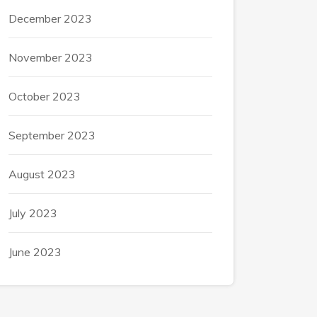
December 2023
November 2023
October 2023
September 2023
August 2023
July 2023
June 2023