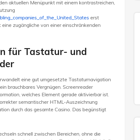
 den aktuellen Menüpunkt mit einem kontrastreichen,
Nutzung
ambling_companies_of_the_United_States
erst
t eine zugängliche von einer einschränkenden
n für Tastatur- und
der
rwandelt eine gut umgesetzte Tastaturnavigation
n ein brauchbares Vergnügen. Screenreader
rmation, welches Element gerade aktivierbar ist.
 korrekter semantischer HTML-Auszeichnung
gation durch das gesamte Casino. Das begünstigt
hseln schnell zwischen Bereichen, ohne die