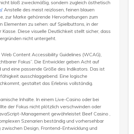
nicht bloß zweckmäßig, sondern zugleich ästhetisch
/
. Anstelle des meist reizlosen, feinen blauen
e, zur Marke gehörende Hervorhebungen zum
en Elementen zu sehen: auf Spielbuttons, in der
Kasse. Diese visuelle Deutlichkeit stellt sicher, dass
ergründen nicht untergeht.
e Web Content Accessibility Guidelines (WCAG),
chtbarer Fokus”. Die Entwickler geben Acht auf
und eine passende Größe des Indikators. Das ist
ehfähigkeit ausschlaggebend. Eine logische
chkommt, gestaltet das Erlebnis vollständig.
ische Inhalte. In einem Live-Casino oder bei
llte der Fokus nicht plötzlich verschwinden oder
s JavaScript-Management gewährleistet Beef Casino ,
komplexen Szenarien beständig und vorhersehbar
g zwischen Design, Frontend-Entwicklung und