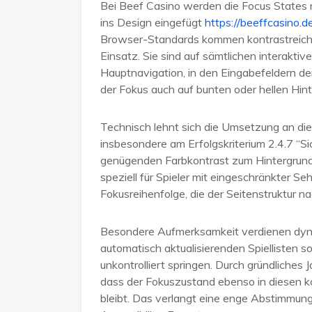
Bei Beef Casino werden die Focus States 
ins Design eingefügt
https://beeffcasino.de
Browser-Standards kommen kontrastreich
Einsatz. Sie sind auf sämtlichen interaktiv
Hauptnavigation, in den Eingabefeldern der 
der Fokus auch auf bunten oder hellen Hint
Technisch lehnt sich die Umsetzung an di
insbesondere am Erfolgskriterium 2.4.7 “Si
genügenden Farbkontrast zum Hintergrund 
speziell für Spieler mit eingeschränkter S
Fokusreihenfolge, die der Seitenstruktur na
Besondere Aufmerksamkeit verdienen dynam
automatisch aktualisierenden Spiellisten so
unkontrolliert springen. Durch gründliche
dass der Fokuszustand ebenso in diesen 
bleibt. Das verlangt eine enge Abstimmun