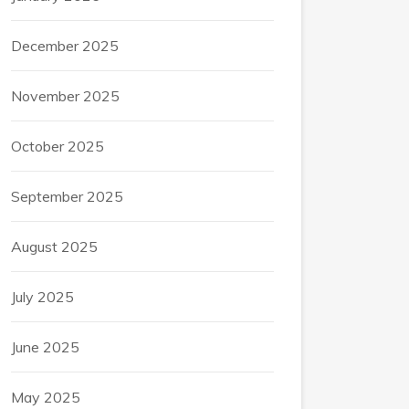
December 2025
November 2025
October 2025
September 2025
August 2025
July 2025
June 2025
May 2025