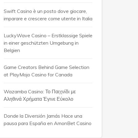
Swift Casino è un posto dove giocare,
imparare e crescere come utente in Italia
LuckyWave Casino – Erstklassige Spiele
in einer geschützten Umgebung in
Belgien
Game Creators Behind Game Selection
at PlayMojo Casino for Canada
Wazamba Casino: Το Παιχνίδι με
Αληθινά Χρήματα Έγινε Εύκολο
Donde la Diversión Jamás Hace una
pausa para España en AmonBet Casino