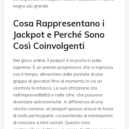
sogno più grande.
Cosa Rappresentano i
Jackpot e Perché Sono
Così Coinvolgenti
Nel gioco online, il jackpot è la posta in palio
suprema. È un premio progressivo che si ingrossa
con il tempo, alimentato dalle puntate di una
gruppo di giocatori fino al momento in cui un
vincitore lo intasca. La sua attrazione sta
nell’imprevedibilità e nelle cifre, che possono
diventare astronomiche. A differenza di una
vincita comune, un jackpot spesso unisce le forze
di molti partecipanti, consentendo al montepremi
di crescere a ritmi serrati. Questo crea