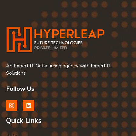
An Expert IT Outsourcing agency with Expert IT
Solutions
Follow Us
Quick Links