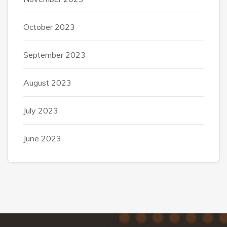
October 2023
September 2023
August 2023
July 2023
June 2023