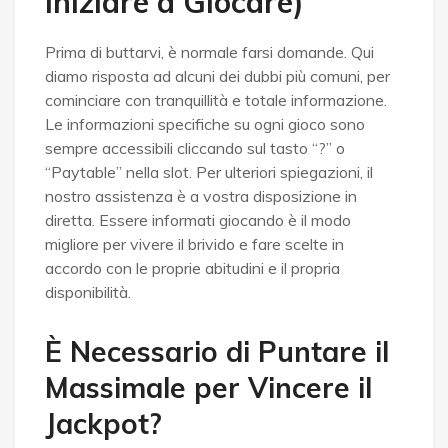
Iniziare a Giocare)
Prima di buttarvi, è normale farsi domande. Qui
diamo risposta ad alcuni dei dubbi più comuni, per
cominciare con tranquillità e totale informazione.
Le informazioni specifiche su ogni gioco sono
sempre accessibili cliccando sul tasto “?” o
“Paytable” nella slot. Per ulteriori spiegazioni, il
nostro assistenza è a vostra disposizione in
diretta. Essere informati giocando è il modo
migliore per vivere il brivido e fare scelte in
accordo con le proprie abitudini e il propria
disponibilità.
È Necessario di Puntare il
Massimale per Vincere il
Jackpot?