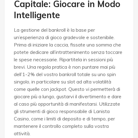
Capitale: Giocare in Modo
Intelligente
La gestione del bankroll è la base per
un’esperienza di gioco gradevole e sostenibile.
Prima di iniziare la caccia, fissate una somma che
potete dedicare all’intrattenimento senza toccare
le spese necessarie. Ripartitela in sessioni più
brevi. Una regola pratica è non puntare mai più
dell’1-2% del vostro bankroll totale su uno spin
singolo, in particolare su slot ad alta volatilità
come quelle con jackpot. Questo vi permetterà di
giocare più a lungo, gustarvi il divertimento e dare
al caso più opportunità di manifestarsi. Utilizzate
gli strumenti di gioco responsabile di Lanista
Casino, come i limiti di deposito e di tempo, per
mantenere il controllo completo sulla vostra
attività.