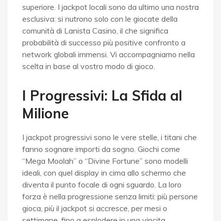
superiore. I jackpot locali sono da ultimo una nostra
esclusiva: si nutrono solo con le giocate della
comunità di Lanista Casino, il che significa
probabilità di successo più positive confronto a
network globali immensi. Vi accompagniamo nella
scelta in base al vostro modo di gioco.
I Progressivi: La Sfida al
Milione
I jackpot progressivi sono le vere stelle, i titani che
fanno sognare importi da sogno. Giochi come
“Mega Moolah” o “Divine Fortune” sono modelli
ideali, con quel display in cima allo schermo che
diventa il punto focale di ogni sguardo. La loro
forza è nella progressione senza limiti: più persone
gioca, più il jackpot si accresce, per mesi o
settimane, fino a esplodere in una vincita