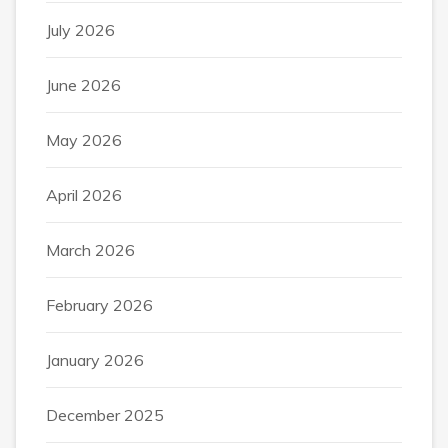
July 2026
June 2026
May 2026
April 2026
March 2026
February 2026
January 2026
December 2025