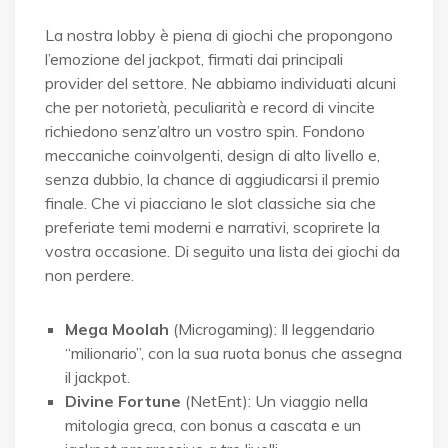
La nostra lobby è piena di giochi che propongono
l’emozione del jackpot, firmati dai principali
provider del settore. Ne abbiamo individuati alcuni
che per notorietà, peculiarità e record di vincite
richiedono senz’altro un vostro spin. Fondono
meccaniche coinvolgenti, design di alto livello e,
senza dubbio, la chance di aggiudicarsi il premio
finale. Che vi piacciano le slot classiche sia che
preferiate temi moderni e narrativi, scoprirete la
vostra occasione. Di seguito una lista dei giochi da
non perdere.
Mega Moolah
(Microgaming): Il leggendario
“milionario”, con la sua ruota bonus che assegna
il jackpot.
Divine Fortune
(NetEnt): Un viaggio nella
mitologia greca, con bonus a cascata e un