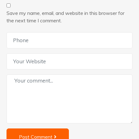
Save my name, email, and website in this browser for
the next time I comment.
Post Comment