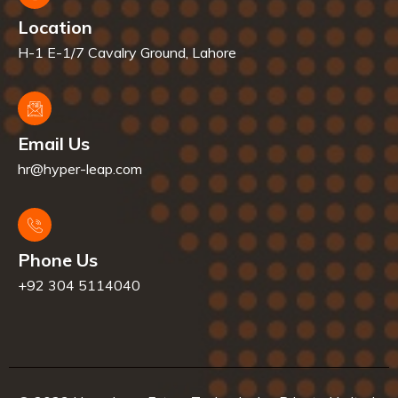
Location
H-1 E-1/7 Cavalry Ground, Lahore
Email Us
hr@hyper-leap.com
Phone Us
+92 304 5114040