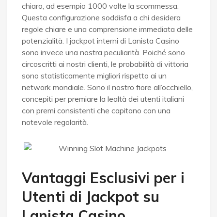
chiaro, ad esempio 1000 volte la scommessa.
Questa configurazione soddisfa a chi desidera
regole chiare e una comprensione immediata delle
potenzialità. I jackpot interni di Lanista Casino
sono invece una nostra peculiarità. Poiché sono
circoscritti ai nostri clienti, le probabilità di vittoria
sono statisticamente migliori rispetto ai un
network mondiale. Sono il nostro fiore all’occhiello,
concepiti per premiare la lealtà dei utenti italiani
con premi consistenti che capitano con una
notevole regolarità.
Vantaggi Esclusivi per i
Utenti di Jackpot su
Lanista Casino