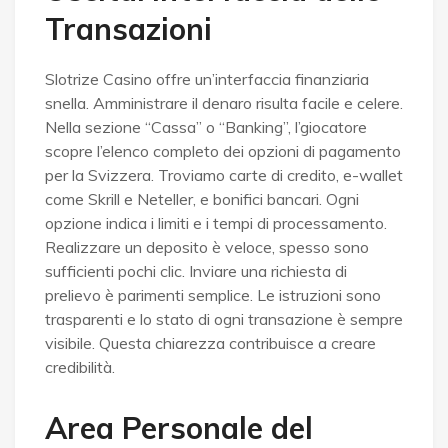
Transazioni
Slotrize Casino offre un’interfaccia finanziaria
snella. Amministrare il denaro risulta facile e celere.
Nella sezione “Cassa” o “Banking”, l’giocatore
scopre l’elenco completo dei opzioni di pagamento
per la Svizzera. Troviamo carte di credito, e-wallet
come Skrill e Neteller, e bonifici bancari. Ogni
opzione indica i limiti e i tempi di processamento.
Realizzare un deposito è veloce, spesso sono
sufficienti pochi clic. Inviare una richiesta di
prelievo è parimenti semplice. Le istruzioni sono
trasparenti e lo stato di ogni transazione è sempre
visibile. Questa chiarezza contribuisce a creare
credibilità.
Area Personale del