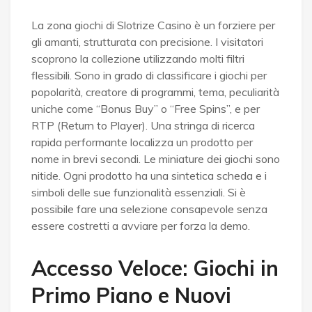
La zona giochi di Slotrize Casino è un forziere per
gli amanti, strutturata con precisione. I visitatori
scoprono la collezione utilizzando molti filtri
flessibili. Sono in grado di classificare i giochi per
popolarità, creatore di programmi, tema, peculiarità
uniche come “Bonus Buy” o “Free Spins”, e per
RTP (Return to Player). Una stringa di ricerca
rapida performante localizza un prodotto per
nome in brevi secondi. Le miniature dei giochi sono
nitide. Ogni prodotto ha una sintetica scheda e i
simboli delle sue funzionalità essenziali. Si è
possibile fare una selezione consapevole senza
essere costretti a avviare per forza la demo.
Accesso Veloce: Giochi in
Primo Piano e Nuovi