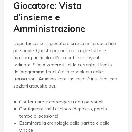
Giocatore: Vista
d’insieme e
Amministrazione
Dopo l’accesso, il giocatore si reca nel proprio hub
personale. Questo pannello raccoglie tutte le
funzioni principali dell’account in un layout
ordinato. Si può vedere il saldo corrente, il livello
del programma fedeltà e lo cronologia delle
transazioni. Amministrare l’account è intuitivo, con
sezioni apposite per:
Confermare e correggere i dati personali
Configurare limiti di gioco (deposito, perdita,
tempo di sessione)
Esaminare la cronologia delle partite e delle
vincite