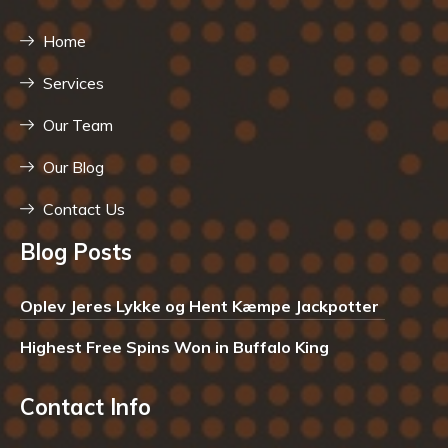
Home
Services
Our Team
Our Blog
Contact Us
Blog Posts
Oplev Jeres Lykke og Hent Kæmpe Jackpotter
Highest Free Spins Won in Buffalo King
Contact Info