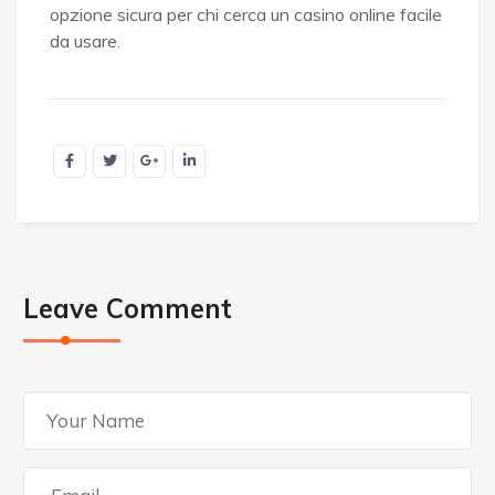
opzione sicura per chi cerca un casino online facile
da usare.
Leave Comment