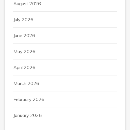
August 2026
July 2026
June 2026
May 2026
April 2026
March 2026
February 2026
January 2026