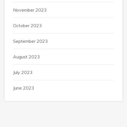
November 2023
October 2023
September 2023
August 2023
July 2023
June 2023