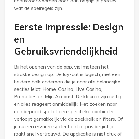
bonusvoorwaarden door, dan begrijp je precies
wat de spelregels zijn.
Eerste Impressie: Design
en
Gebruiksvriendelijkheid
Bij het openen van de app, viel meteen het
strakke design op. De lay-out is logisch, met een
heldere balk onderaan die je naar alle belangrijke
secties leidt: Home, Casino, Live Casino,
Promoties en Mijn Account. De kleuren zijn rustig
en alles reageert onmiddellijk. Het zoeken naar
een bepaald spel of een specifieke aanbieder
verloopt gemakkelijk via de zoekbalk en filters. Of
je nu een ervaren speler bent of pas begint, je
raakt snel vertrouwd. De applicatie is niet druk of