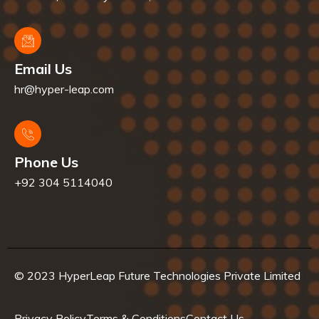
Email Us
hr@hyper-leap.com
Phone Us
+92 304 5114040
© 2023 HyperLeap Future Technologies Private Limited
Privacy Policy
Terms & Conditions
Contact Us