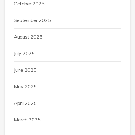
October 2025
September 2025
August 2025
July 2025
June 2025
May 2025
April 2025
March 2025