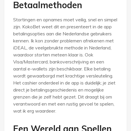
Betaalmethoden
Stortingen en opnames moet veilig, snel en simpel
zijn. KokoBet weet dit en presenteert in de app
betalingsopties aan die Nederlandse gebruikers
kennen. Ik kon zonder problemen afrekenen met
iDEAL, de veelgebruikte methode in Nederland,
waardoor storten meteen klaar is. Ook
Visa/Mastercard, bankoverschrijving en een
aantal e-wallets zijn beschikbaar. Elke betaling
wordt gewaarborgd met krachtige versleuteling.
Het cashier onderdeel in de app is duidelijk; je ziet
direct je betalingsgeschiedenis en mogelijke
grenzen die je zelf hebt gezet. Dit draagt bij om
verantwoord en met een rustig gevoel te spelen,
wat ik erg waardeer.
Een Wereld aan Spellen