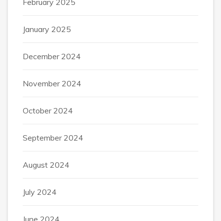
February 2025
January 2025
December 2024
November 2024
October 2024
September 2024
August 2024
July 2024
June 2024