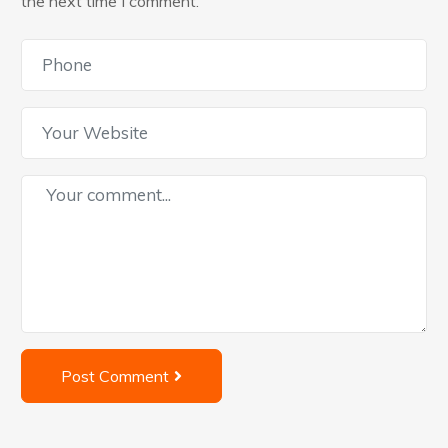
the next time I comment.
Post Comment