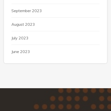
September 2023
August 2023
July 2023
June 2023