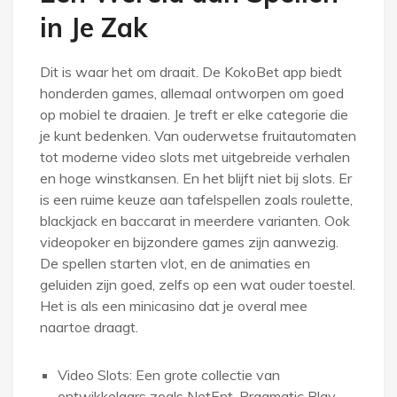
in Je Zak
Dit is waar het om draait. De KokoBet app biedt
honderden games, allemaal ontworpen om goed
op mobiel te draaien. Je treft er elke categorie die
je kunt bedenken. Van ouderwetse fruitautomaten
tot moderne video slots met uitgebreide verhalen
en hoge winstkansen. En het blijft niet bij slots. Er
is een ruime keuze aan tafelspellen zoals roulette,
blackjack en baccarat in meerdere varianten. Ook
videopoker en bijzondere games zijn aanwezig.
De spellen starten vlot, en de animaties en
geluiden zijn goed, zelfs op een wat ouder toestel.
Het is als een minicasino dat je overal mee
naartoe draagt.
Video Slots: Een grote collectie van
ontwikkelaars zoals NetEnt, Pragmatic Play,