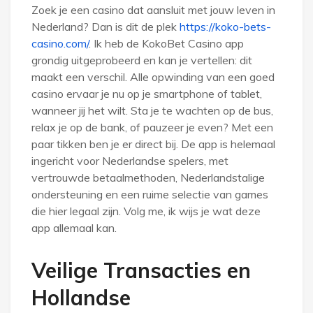
Zoek je een casino dat aansluit met jouw leven in
Nederland? Dan is dit de plek
https://koko-bets-
casino.com/
. Ik heb de KokoBet Casino app
grondig uitgeprobeerd en kan je vertellen: dit
maakt een verschil. Alle opwinding van een goed
casino ervaar je nu op je smartphone of tablet,
wanneer jij het wilt. Sta je te wachten op de bus,
relax je op de bank, of pauzeer je even? Met een
paar tikken ben je er direct bij. De app is helemaal
ingericht voor Nederlandse spelers, met
vertrouwde betaalmethoden, Nederlandstalige
ondersteuning en een ruime selectie van games
die hier legaal zijn. Volg me, ik wijs je wat deze
app allemaal kan.
Veilige Transacties en
Hollandse