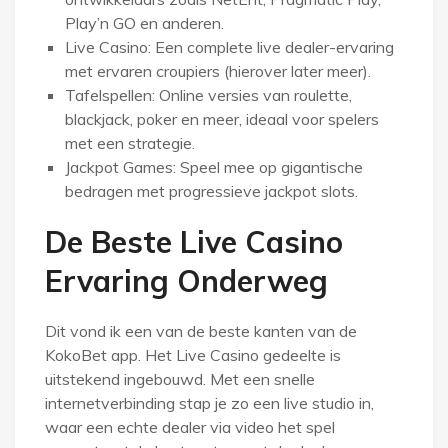
Play’n GO en anderen.
Live Casino: Een complete live dealer-ervaring
met ervaren croupiers (hierover later meer).
Tafelspellen: Online versies van roulette,
blackjack, poker en meer, ideaal voor spelers
met een strategie.
Jackpot Games: Speel mee op gigantische
bedragen met progressieve jackpot slots.
De Beste Live Casino
Ervaring Onderweg
Dit vond ik een van de beste kanten van de
KokoBet app. Het Live Casino gedeelte is
uitstekend ingebouwd. Met een snelle
internetverbinding stap je zo een live studio in,
waar een echte dealer via video het spel