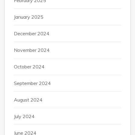
February 2025
January 2025
December 2024
November 2024
October 2024
September 2024
August 2024
July 2024
June 2024