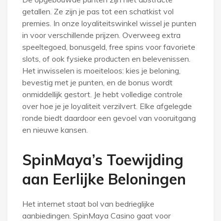
getallen. Ze zijn je pas tot een schatkist vol
premies. In onze loyaliteitswinkel wissel je punten
in voor verschillende prijzen. Overweeg extra
speeltegoed, bonusgeld, free spins voor favoriete
slots, of ook fysieke producten en belevenissen.
Het inwisselen is moeiteloos: kies je beloning,
bevestig met je punten, en de bonus wordt
onmiddellijk gestort. Je hebt volledige controle
over hoe je je loyaliteit verzilvert. Elke afgelegde
ronde biedt daardoor een gevoel van vooruitgang
en nieuwe kansen.
SpinMaya’s Toewijding
aan Eerlijke Beloningen
Het internet staat bol van bedrieglijke
aanbiedingen. SpinMaya Casino gaat voor