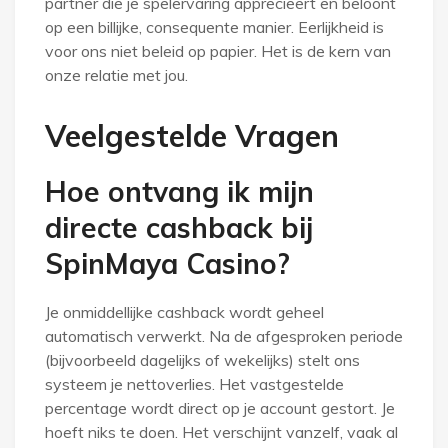
partner die je spelervaring apprecieert en beloont
op een billijke, consequente manier. Eerlijkheid is
voor ons niet beleid op papier. Het is de kern van
onze relatie met jou.
Veelgestelde Vragen
Hoe ontvang ik mijn
directe cashback bij
SpinMaya Casino?
Je onmiddellijke cashback wordt geheel
automatisch verwerkt. Na de afgesproken periode
(bijvoorbeeld dagelijks of wekelijks) stelt ons
systeem je nettoverlies. Het vastgestelde
percentage wordt direct op je account gestort. Je
hoeft niks te doen. Het verschijnt vanzelf, vaak al