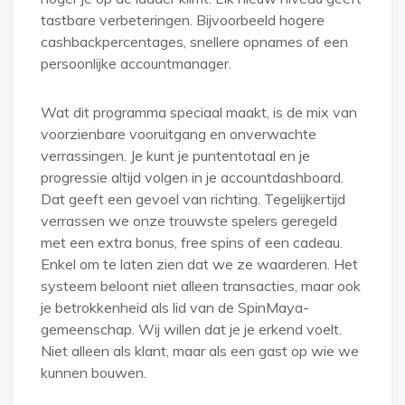
tastbare verbeteringen. Bijvoorbeeld hogere
cashbackpercentages, snellere opnames of een
persoonlijke accountmanager.
Wat dit programma speciaal maakt, is de mix van
voorzienbare vooruitgang en onverwachte
verrassingen. Je kunt je puntentotaal en je
progressie altijd volgen in je accountdashboard.
Dat geeft een gevoel van richting. Tegelijkertijd
verrassen we onze trouwste spelers geregeld
met een extra bonus, free spins of een cadeau.
Enkel om te laten zien dat we ze waarderen. Het
systeem beloont niet alleen transacties, maar ook
je betrokkenheid als lid van de SpinMaya-
gemeenschap. Wij willen dat je je erkend voelt.
Niet alleen als klant, maar als een gast op wie we
kunnen bouwen.