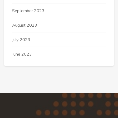
September 2023
August 2023
July 2023
June 2023