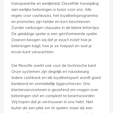
transparantie en eerlijkheid. Diezelfde toewijding
aan eerlijke beloningen is basis voor ons. Alle
regels voor cashbacks, het loyaliteitsprogramma
en promoties zijn helder en kort beschreven.
Zonder verborgen clausules in de kleine lettertjes.
De gelukkige speler is een geïnformeerde speler.
Daarom beogen wij dat je exact inziet hoe je
beloningen krijgt, hoe je ze toepast en wat je
ervan kunt verwachten.
Die filosofie werkt ook voor de technische kant.
Onze systemen zijn degelijk en nauwkeurig.
Iedere cashback en elk loyaliteitspunt wordt goed
berekend en onmiddellijk bijgeschreven. Ons
klantenserviceteam is geoefend om vragen over
beloningen vlot en compleet te beantwoorden.
Wij hopen dat je vertrouwen in ons hebt. Niet
louter als een plek om te spelen, maar als een