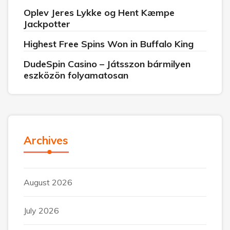
Oplev Jeres Lykke og Hent Kæmpe
Jackpotter
Highest Free Spins Won in Buffalo King
DudeSpin Casino – Játsszon bármilyen
eszközön folyamatosan
Archives
August 2026
July 2026