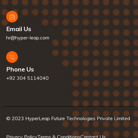
Email Us
hr@hyper-leap.com
Phone Us
+92 304 5114040
© 2023 HyperLeap Future Technologies Private Limited
Privacy Policy
Terms & Conditions
Contact Us