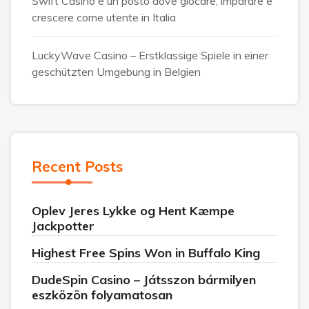
Swift Casino è un posto dove giocare, imparare e
crescere come utente in Italia
LuckyWave Casino – Erstklassige Spiele in einer
geschützten Umgebung in Belgien
Recent Posts
Oplev Jeres Lykke og Hent Kæmpe
Jackpotter
Highest Free Spins Won in Buffalo King
DudeSpin Casino – Játsszon bármilyen
eszközön folyamatosan