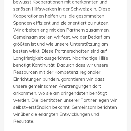
bewusst Kooperationen mit anerkannten und
seriösen Hilfswerken in der Schweiz ein. Diese
Kooperationen helfen uns, die gesammelten
Spenden effizient und zielorientiert zu nutzen.
Wir arbeiten eng mit den Partnern zusammen.
Gemeinsam stellen wir fest, wo der Bedarf am
größten ist und wie unsere Unterstützung am
besten wirkt. Diese Partnerschaften sind auf
Langfristigkeit ausgerichtet. Nachhaltige Hilfe
benötigt Kontinuität. Dadurch dass wir unsere
Ressourcen mit der Kompetenz regionaler
Einrichtungen bündeln, garantieren wir, dass
unsere gemeinsamen Anstrengungen dort
ankommen, wo sie am dringendsten benötigt
werden. Die Identitäten unserer Partner legen wir
selbstverständlich bekannt. Gemeinsam berichten
wir über die erlangten Entwicklungen und
Resultate.