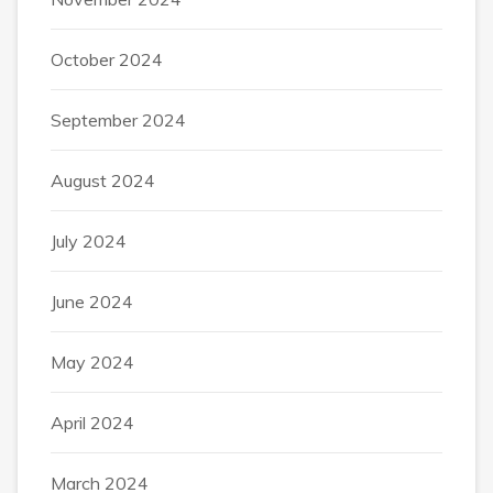
October 2024
September 2024
August 2024
July 2024
June 2024
May 2024
April 2024
March 2024