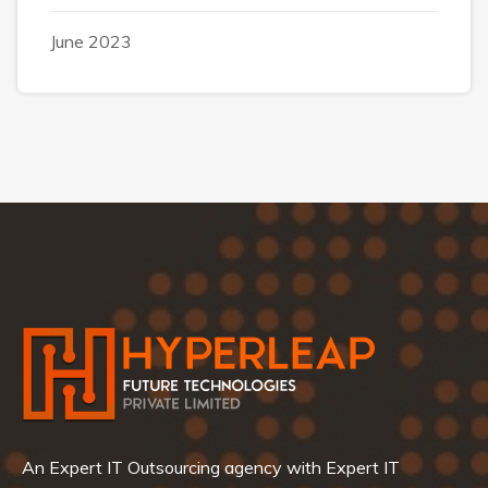
June 2023
An Expert IT Outsourcing agency with Expert IT