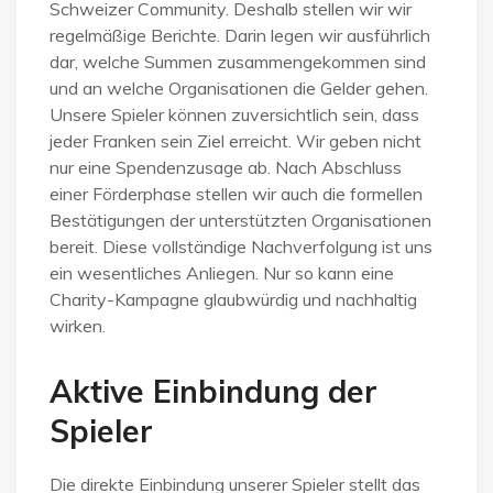
Schweizer Community. Deshalb stellen wir wir
regelmäßige Berichte. Darin legen wir ausführlich
dar, welche Summen zusammengekommen sind
und an welche Organisationen die Gelder gehen.
Unsere Spieler können zuversichtlich sein, dass
jeder Franken sein Ziel erreicht. Wir geben nicht
nur eine Spendenzusage ab. Nach Abschluss
einer Förderphase stellen wir auch die formellen
Bestätigungen der unterstützten Organisationen
bereit. Diese vollständige Nachverfolgung ist uns
ein wesentliches Anliegen. Nur so kann eine
Charity-Kampagne glaubwürdig und nachhaltig
wirken.
Aktive Einbindung der
Spieler
Die direkte Einbindung unserer Spieler stellt das