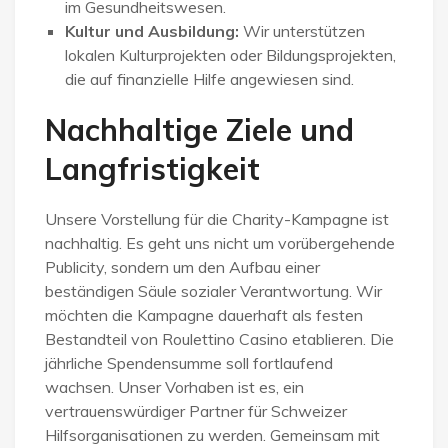
im Gesundheitswesen.
Kultur und Ausbildung:
Wir unterstützen
lokalen Kulturprojekten oder Bildungsprojekten,
die auf finanzielle Hilfe angewiesen sind.
Nachhaltige Ziele und
Langfristigkeit
Unsere Vorstellung für die Charity-Kampagne ist
nachhaltig. Es geht uns nicht um vorübergehende
Publicity, sondern um den Aufbau einer
beständigen Säule sozialer Verantwortung. Wir
möchten die Kampagne dauerhaft als festen
Bestandteil von Roulettino Casino etablieren. Die
jährliche Spendensumme soll fortlaufend
wachsen. Unser Vorhaben ist es, ein
vertrauenswürdiger Partner für Schweizer
Hilfsorganisationen zu werden. Gemeinsam mit