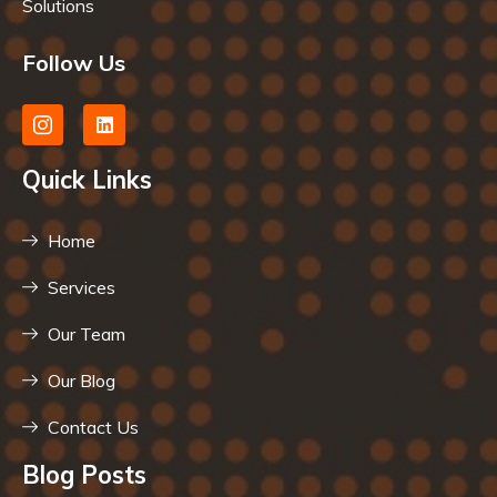
Solutions
Follow Us
Quick Links
Home
Services
Our Team
Our Blog
Contact Us
Blog Posts