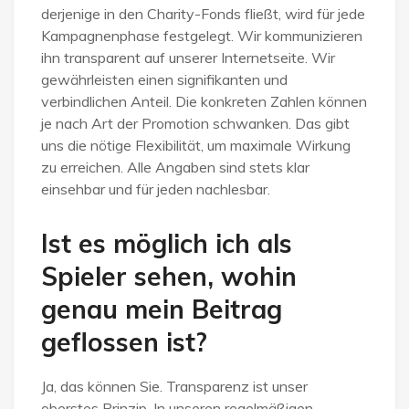
derjenige in den Charity-Fonds fließt, wird für jede
Kampagnenphase festgelegt. Wir kommunizieren
ihn transparent auf unserer Internetseite. Wir
gewährleisten einen signifikanten und
verbindlichen Anteil. Die konkreten Zahlen können
je nach Art der Promotion schwanken. Das gibt
uns die nötige Flexibilität, um maximale Wirkung
zu erreichen. Alle Angaben sind stets klar
einsehbar und für jeden nachlesbar.
Ist es möglich ich als
Spieler sehen, wohin
genau mein Beitrag
geflossen ist?
Ja, das können Sie. Transparenz ist unser
oberstes Prinzip. In unseren regelmäßigen