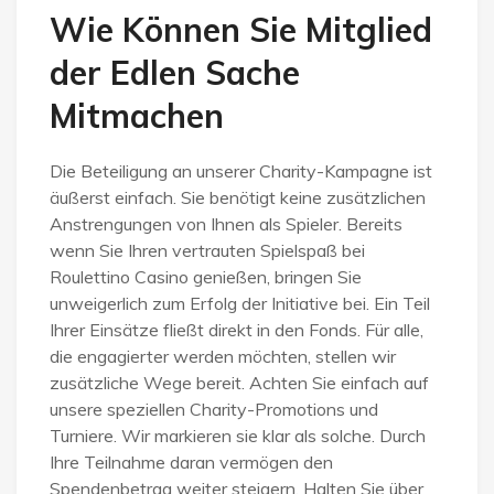
Wie Können Sie Mitglied
der Edlen Sache
Mitmachen
Die Beteiligung an unserer Charity-Kampagne ist
äußerst einfach. Sie benötigt keine zusätzlichen
Anstrengungen von Ihnen als Spieler. Bereits
wenn Sie Ihren vertrauten Spielspaß bei
Roulettino Casino genießen, bringen Sie
unweigerlich zum Erfolg der Initiative bei. Ein Teil
Ihrer Einsätze fließt direkt in den Fonds. Für alle,
die engagierter werden möchten, stellen wir
zusätzliche Wege bereit. Achten Sie einfach auf
unsere speziellen Charity-Promotions und
Turniere. Wir markieren sie klar als solche. Durch
Ihre Teilnahme daran vermögen den
Spendenbetrag weiter steigern. Halten Sie über