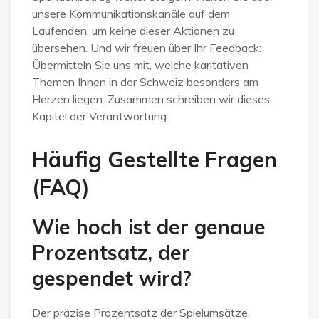
unsere Kommunikationskanäle auf dem
Laufenden, um keine dieser Aktionen zu
übersehen. Und wir freuen über Ihr Feedback:
Übermitteln Sie uns mit, welche karitativen
Themen Ihnen in der Schweiz besonders am
Herzen liegen. Zusammen schreiben wir dieses
Kapitel der Verantwortung.
Häufig Gestellte Fragen
(FAQ)
Wie hoch ist der genaue
Prozentsatz, der
gespendet wird?
Der präzise Prozentsatz der Spielumsätze,