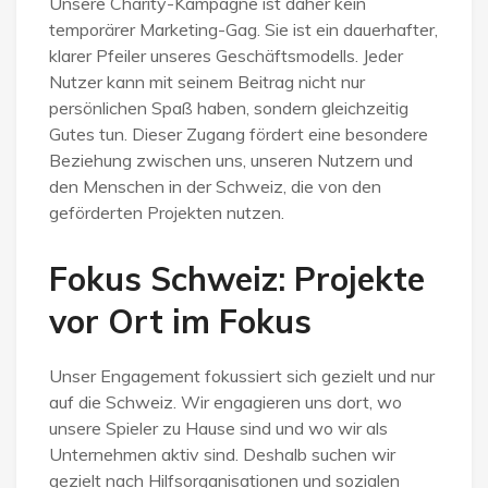
Unsere Charity-Kampagne ist daher kein
temporärer Marketing-Gag. Sie ist ein dauerhafter,
klarer Pfeiler unseres Geschäftsmodells. Jeder
Nutzer kann mit seinem Beitrag nicht nur
persönlichen Spaß haben, sondern gleichzeitig
Gutes tun. Dieser Zugang fördert eine besondere
Beziehung zwischen uns, unseren Nutzern und
den Menschen in der Schweiz, die von den
geförderten Projekten nutzen.
Fokus Schweiz: Projekte
vor Ort im Fokus
Unser Engagement fokussiert sich gezielt und nur
auf die Schweiz. Wir engagieren uns dort, wo
unsere Spieler zu Hause sind und wo wir als
Unternehmen aktiv sind. Deshalb suchen wir
gezielt nach Hilfsorganisationen und sozialen