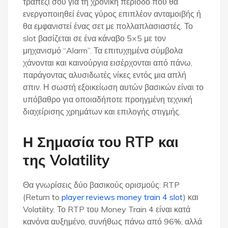
τραπέζι σου για τη χρονική περίοδο που θα
ενεργοποιηθεί ένας γύρος επιπλέον ανταμοιβής ή
θα εμφανιστεί ένας σετ με πολλαπλασιαστές. Το
slot βασίζεται σε ένα κάναβο 5×5 με τον
μηχανισμό “Alarm”. Τα επιτυχημένα σύμβολα
χάνονται και καινούργια εισέρχονται από πάνω,
παράγοντας αλυσιδωτές νίκες εντός μια απλή
σπιν. Η σωστή εξοικείωση αυτών βασικών είναι το
υπόβαθρο για οποιαδήποτε προηγμένη τεχνική
διαχείρισης χρημάτων και επιλογής στιγμής.
Η Σημασία του RTP και
της Volatility
Θα γνωρίσεις δύο βασικούς ορισμούς: RTP
(Return to
player reviews money train 4 slot
) και
Volatility. Το RTP του Money Train 4 είναι κατά
κανόνα αυξημένο, συνήθως πάνω από 96%, αλλά