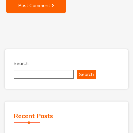
Post Comment
Search
Search
Recent Posts