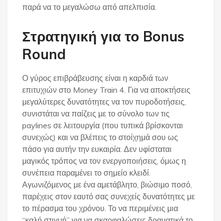
παρά να το μεγαλώσω από απελπισία.
Στρατηγική για το Bonus
Round
Ο γύρος επιβράβευσης είναι η καρδιά των
επιτυχιών στο Money Train 4. Για να αποκτήσεις
μεγαλύτερες δυνατότητες να τον πυροδοτήσεις,
συνιστάται να παίζεις με το σύνολο των τις
paylines σε λειτουργία (που τυπικά βρίσκονται
συνεχώς) και να βλέπεις το στοίχημά σου ως
πάσο για αυτήν την ευκαιρία. Δεν υφίσταται
μαγικός τρόπος να τον ενεργοποιήσεις, όμως η
συνέπεια παραμένει το σημείο κλειδί.
Αγωνιζόμενος με ένα αμετάβλητο, βιώσιμο ποσό,
παρέχεις στον εαυτό σας συνεχείς δυνατότητες με
το πέρασμα του χρόνου. Το να περιμένεις μια
“καλή στιγμή” για να σκαρφαλώσεις δραματικά το