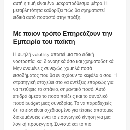
αυτή η τιμή είναι ένα μακροπρόθεσμο μέτρο. Η
μεταβλητότητα καθορίζει πώς θα σχηματιστεί
ειδικά αυτό ποσοστό στην πράξη.
Με ποιον τρόπο Επηρεάζουν την
Εμπειρία του παίκτη
Η υψηλή volatility απαιτεί μια πιο ειδική
νοοτροπία, και διανοητικά όσο και χρηματοδοτικά.
Μην αναμένεις συνεχώς, χαμηλά ποσά
εισοδήματος που θα ενισχύουν το κεφάλαιο σου. Η
στρατηγική στοχεύει στο να αντέξεις επαρκώς για
να πετύχεις το σπάνιο, σημαντικό ποσό. Αυτό
επιδρά άμεσα το ποσό παίζεις και το συνολικό
ποσό budget μιας συνεδρίας. Το να παραδεχτείς
ότι το slot είναι σχεδιασμένο για τέτοιες απότομες
διακυμάνσεις είναι το εισαγωγικό κίνηση για μια
λογική προσέγγιση. Συνιστά και το πιο