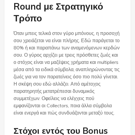
Round με Στρατηγικό
Τρόπο
Όταν μπεις τελικά στον γύρο μπόνους, η προσοχή
σου χρειάζεται να είναι πλήρης. Εδώ παράγεται το
80% ή και παραπάνω των αναμενόμενων κερδών
σου. Ο γύρος αρχίζει με τρεις πρόσθετες ζωές και
ο στόχος είναι να μαζέψεις χρήματα και multipliers
μέσα από τα ειδικά σύμβολα, αναπληρώνοντας τις
ζωές για να τον παρατείνεις όσο πιο πολύ γίνεται.
Η σκέψη σου εδώ αλλάζει. Από αμέτοχος
παρατηρητής μετατρέπεσαι δυναμικός
συμμετέχων. Οφείλεις να ελέγχεις πού
εμφανίζονται οι Collectors, ποια άλλα σύμβολα
είναι ενεργά και πώς συνδυάζονται μεταξύ τους.
Στόχοι εντός του Bonus