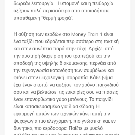
δωρεάν λειτουργία. Η υπομονή και η πειθαρχία
αξίζουν πολύ περισσότερο από οποιαδήποτε
υποτιθέμενη “θερμή τροχιά”.
Η αύξηση των κερδών στο Money Train 4 είναι
ένα ταξίδι που εδράζεται περισσότερο στη τακτική
και στην συνέπεια παρά στην τύχη. Αρχίζει από
την αυστηρή διαχείριση του τραπεζιού και την
αποδοχή της υψηλής διακύμανσης, περνάει από
την τεχνογνωσία κατανόηση των συμβόλων και
φτάνει στην ψυχολογική ισορροπία. Κάθε βήμα
έχει έναν σκοπό: να αυξήσει τον χρόνο παιχνιδιού
σου και να βελτιώσει τις ευκαιρίες σου να πιάσεις
έναν επανορθωτικό γύρο μπόνους. Το παιχνίδι
είναι κατασκευασμένο για διασκέδαση. Η
εφαρμογή αυτών των τεχνικών κάνει αυτή την
ψυχαγωγία πιο ελεγχόμενη, πιο γνώστικη και, εν
δυνητικά, πιο κερδοφόρα. Παίξτε με μυαλό,