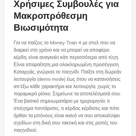
Χρήσιμες Συμβουλές για
Μακροπρόθεσμη
Βιωσιμότητα
Για να παίζεις το Money Train 4 με στυλ που να
διαρκεί στο χρόνο και να μπορεί να αποφέρει
κέρδη, είναι αναγκαίο κάτι περισσότερο από τύχη.
Είναι απαραίτητη μια ολοκληρωμένη προσέγγιση.
Καταρχάς, γνώρισε το παιχνίδι. Παίξτε στη δωρεάν
λειτουργία (demo mode) έως ότου να κατανοήσεις
απ’έξω κάθε χαρακτήρα και λειτουργία, χωρίς το
παραμικρό ρίσκο. Σημείωνε τα αποτελέσματά σου.
Ένα βασικό σημειωματάριο με ημερομηνία, τι
στοίχημα ποντάρισες, τι κέρδος κέρδισες και πότε
ήρθαν τα μπόνους είναι ικανό να σου αποκαλύψει
σχεδίων στη δική σου τακτική και στις ροπές του
παιχνιδιού.