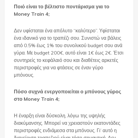
Ποιό είναι το βέλτιστο ποντάρισμα για το
Money Train 4;
Δεν υφίσταται ένα απόλυτο “καλύτερο”. Υφίσταται
ένα ιδανικό για το τραπέζι σου. Συνιστώ να βάλεις
από 0.5% έως 1% του συνολικού budget σου ανά
γύρα. Με budget 200€, αυτό είναι 1€ έως 2€. Έτσι
συντηρείς το κεφάλαιό σου και διαθέτεις αρκετές
περιστροφές για να φτάσεις σε έναν γύρο
μπόνους.
Πόσο συχνά ενεργοποιείται ο μπόνους γύρος
στο Money Train 4;
Η έναρξη είναι δύσκολη, λόγω της υψηλής
διακύμανσης. Μπορεί να χρειαστούν εκατοντάδες
περιστροφές ενδιάμεσα στα μπόνους. Γι’ αυτό η
διαχείριση τραπεζιού είναι τόσο σημαντική. Δεν