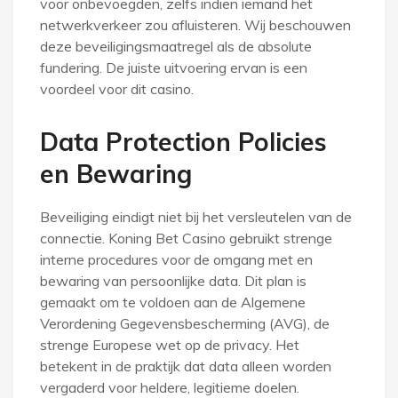
voor onbevoegden, zelfs indien iemand het
netwerkverkeer zou afluisteren. Wij beschouwen
deze beveiligingsmaatregel als de absolute
fundering. De juiste uitvoering ervan is een
voordeel voor dit casino.
Data Protection Policies
en Bewaring
Beveiliging eindigt niet bij het versleutelen van de
connectie. Koning Bet Casino gebruikt strenge
interne procedures voor de omgang met en
bewaring van persoonlijke data. Dit plan is
gemaakt om te voldoen aan de Algemene
Verordening Gegevensbescherming (AVG), de
strenge Europese wet op de privacy. Het
betekent in de praktijk dat data alleen worden
vergaderd voor heldere, legitieme doelen.