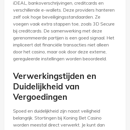
iDEAL, bankoverschrijvingen, creditcards en
verschillende e-wallets. Deze providers hanteren
zelf ook hoge beveiligingsstandaarden. Ze
voegen vaak extra stappen toe, zoals 3D Secure
bij creditcards. De samenwerking met deze
gerenommeerde partijen is een goed signaal. Het
impliceert dat financiële transacties niet alleen
door het casino, maar ook door deze externe,
gereguleerde instellingen worden beoordeeld.
Verwerkingstijden en
Duidelijkheid van
Vergoedingen
Spoed en duidelijkheid zijn naast veiligheid
belangrijk. Stortingen bij Koning Bet Casino
worden meestal direct verwerkt. Je kunt dan