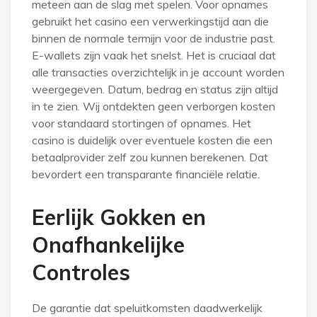
meteen aan de slag met spelen. Voor opnames
gebruikt het casino een verwerkingstijd aan die
binnen de normale termijn voor de industrie past.
E-wallets zijn vaak het snelst. Het is cruciaal dat
alle transacties overzichtelijk in je account worden
weergegeven. Datum, bedrag en status zijn altijd
in te zien. Wij ontdekten geen verborgen kosten
voor standaard stortingen of opnames. Het
casino is duidelijk over eventuele kosten die een
betaalprovider zelf zou kunnen berekenen. Dat
bevordert een transparante financiële relatie.
Eerlijk Gokken en
Onafhankelijke
Controles
De garantie dat speluitkomsten daadwerkelijk