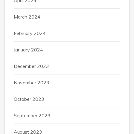
April 2024
March 2024
February 2024
January 2024
December 2023
November 2023
October 2023
September 2023
August 2023