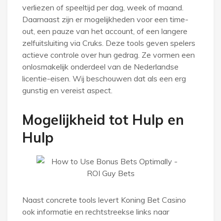
verliezen of speeltijd per dag, week of maand.
Daarnaast zijn er mogelijkheden voor een time-
out, een pauze van het account, of een langere
zelfuitsluiting via Cruks. Deze tools geven spelers
actieve controle over hun gedrag. Ze vormen een
onlosmakelijk onderdeel van de Nederlandse
licentie-eisen. Wij beschouwen dat als een erg
gunstig en vereist aspect.
Mogelijkheid tot Hulp en
Hulp
Naast concrete tools levert Koning Bet Casino
ook informatie en rechtstreekse links naar