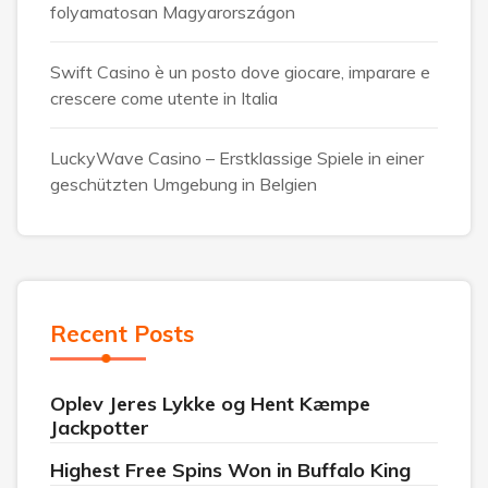
folyamatosan Magyarországon
Swift Casino è un posto dove giocare, imparare e
crescere come utente in Italia
LuckyWave Casino – Erstklassige Spiele in einer
geschützten Umgebung in Belgien
Recent Posts
Oplev Jeres Lykke og Hent Kæmpe
Jackpotter
Highest Free Spins Won in Buffalo King