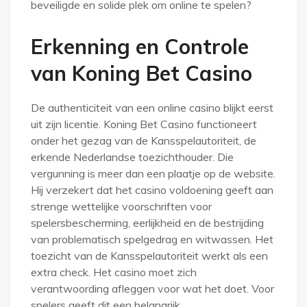
beveiligde en solide plek om online te spelen?
Erkenning en Controle
van Koning Bet Casino
De authenticiteit van een online casino blijkt eerst
uit zijn licentie. Koning Bet Casino functioneert
onder het gezag van de Kansspelautoriteit, de
erkende Nederlandse toezichthouder. Die
vergunning is meer dan een plaatje op de website.
Hij verzekert dat het casino voldoening geeft aan
strenge wettelijke voorschriften voor
spelersbescherming, eerlijkheid en de bestrijding
van problematisch spelgedrag en witwassen. Het
toezicht van de Kansspelautoriteit werkt als een
extra check. Het casino moet zich
verantwoording afleggen voor wat het doet. Voor
spelers geeft dit een belangrijk