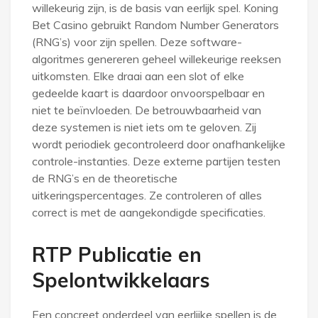
willekeurig zijn, is de basis van eerlijk spel. Koning
Bet Casino gebruikt Random Number Generators
(RNG’s) voor zijn spellen. Deze software-
algoritmes genereren geheel willekeurige reeksen
uitkomsten. Elke draai aan een slot of elke
gedeelde kaart is daardoor onvoorspelbaar en
niet te beïnvloeden. De betrouwbaarheid van
deze systemen is niet iets om te geloven. Zij
wordt periodiek gecontroleerd door onafhankelijke
controle-instanties. Deze externe partijen testen
de RNG’s en de theoretische
uitkeringspercentages. Ze controleren of alles
correct is met de aangekondigde specificaties.
RTP Publicatie en
Spelontwikkelaars
Een concreet onderdeel van eerlijke spellen is de