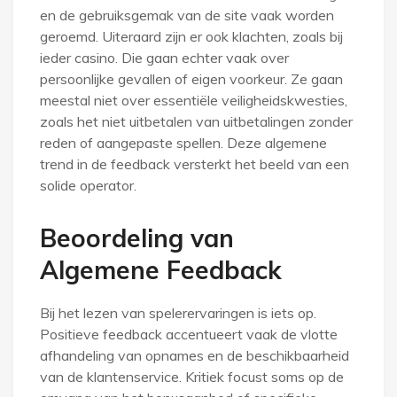
en de gebruiksgemak van de site vaak worden
geroemd. Uiteraard zijn er ook klachten, zoals bij
ieder casino. Die gaan echter vaak over
persoonlijke gevallen of eigen voorkeur. Ze gaan
meestal niet over essentiële veiligheidskwesties,
zoals het niet uitbetalen van uitbetalingen zonder
reden of aangepaste spellen. Deze algemene
trend in de feedback versterkt het beeld van een
solide operator.
Beoordeling van
Algemene Feedback
Bij het lezen van spelerervaringen is iets op.
Positieve feedback accentueert vaak de vlotte
afhandeling van opnames en de beschikbaarheid
van de klantenservice. Kritiek focust soms op de