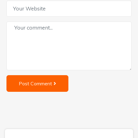
Post Comment