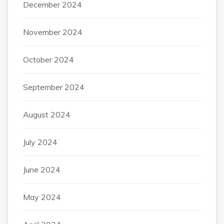
December 2024
November 2024
October 2024
September 2024
August 2024
July 2024
June 2024
May 2024