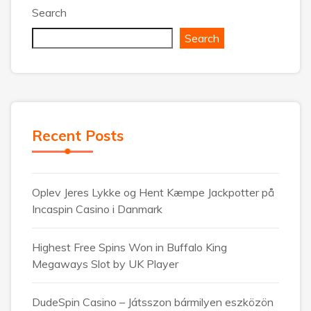
Search
Search
Recent Posts
Oplev Jeres Lykke og Hent Kæmpe Jackpotter på
Incaspin Casino i Danmark
Highest Free Spins Won in Buffalo King
Megaways Slot by UK Player
DudeSpin Casino – Játsszon bármilyen eszközön