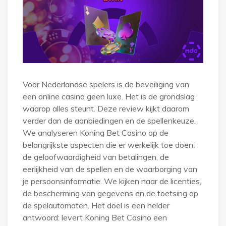
Voor Nederlandse spelers is de beveiliging van
een online casino geen luxe. Het is de grondslag
waarop alles steunt. Deze review kijkt daarom
verder dan de aanbiedingen en de spellenkeuze.
We analyseren Koning Bet Casino op de
belangrijkste aspecten die er werkelijk toe doen:
de geloofwaardigheid van betalingen, de
eerlijkheid van de spellen en de waarborging van
je persoonsinformatie. We kijken naar de licenties,
de bescherming van gegevens en de toetsing op
de spelautomaten. Het doel is een helder
antwoord: levert Koning Bet Casino een