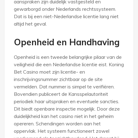
aanspraken zijn duidelijk vastgesteld en
gewarborgd onder Nederlands rechtssysteem.
Dat is bij een niet-Nederlandse licentie lang niet
altijd het geval.
Openheid en Handhaving
Openheid is een tweede belangrijke pilaar van de
veiligheid die een Nederlandse licentie eist. Koning
Bet Casino moet zijn licentie- en
inschrijvingsnummer zichtbaar op de site
vermelden. Dat nummer is simpel te verifiëren.
Bovendien publiceert de Kansspelautoriteit
periodiek haar uitspraken en eventuele sancties.
Dit biedt openbare inspectie mogelijk. Door deze
duidelijkheid kan het casino niet in het geheim
opereren. Schendingen worden aan het
oppervlak. Het systeem functioneert zowel