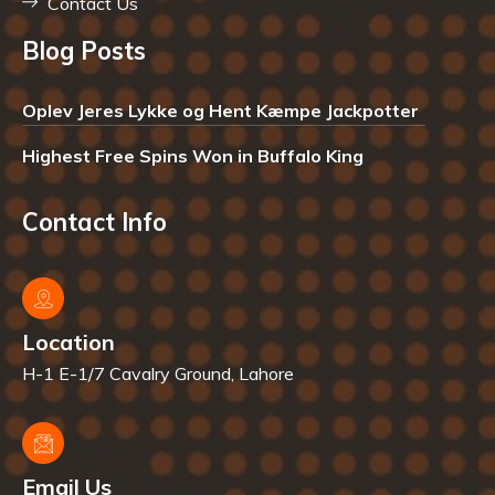
Contact Us
Blog Posts
Oplev Jeres Lykke og Hent Kæmpe Jackpotter
Highest Free Spins Won in Buffalo King
Contact Info
Location
H-1 E-1/7 Cavalry Ground, Lahore
Email Us