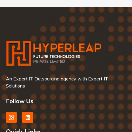
An Expert IT Outsourcing agency with Expert IT
Solutions
Follow Us