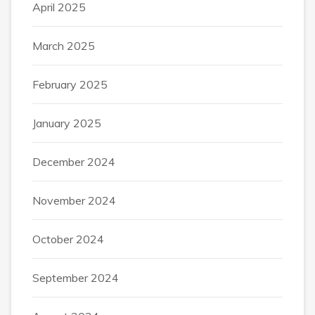
April 2025
March 2025
February 2025
January 2025
December 2024
November 2024
October 2024
September 2024