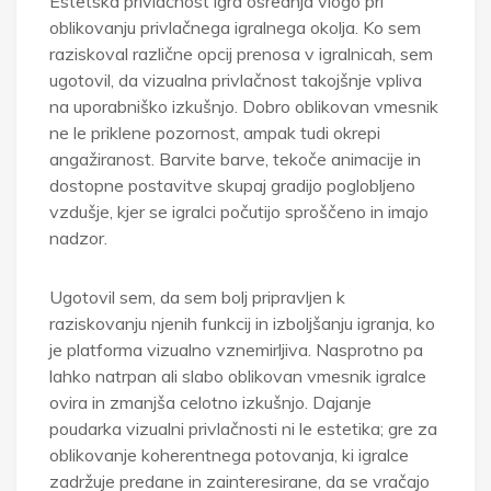
Estetska privlačnost igra osrednja vlogo pri
oblikovanju privlačnega igralnega okolja. Ko sem
raziskoval različne opcij prenosa v igralnicah, sem
ugotovil, da vizualna privlačnost takojšnje vpliva
na uporabniško izkušnjo. Dobro oblikovan vmesnik
ne le priklene pozornost, ampak tudi okrepi
angažiranost. Barvite barve, tekoče animacije in
dostopne postavitve skupaj gradijo poglobljeno
vzdušje, kjer se igralci počutijo sproščeno in imajo
nadzor.
Ugotovil sem, da sem bolj pripravljen k
raziskovanju njenih funkcij in izboljšanju igranja, ko
je platforma vizualno vznemirljiva. Nasprotno pa
lahko natrpan ali slabo oblikovan vmesnik igralce
ovira in zmanjša celotno izkušnjo. Dajanje
poudarka vizualni privlačnosti ni le estetika; gre za
oblikovanje koherentnega potovanja, ki igralce
zadržuje predane in zainteresirane, da se vračajo