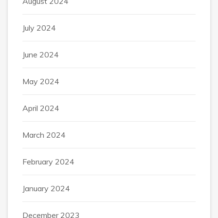
August 2024
July 2024
June 2024
May 2024
April 2024
March 2024
February 2024
January 2024
December 2023