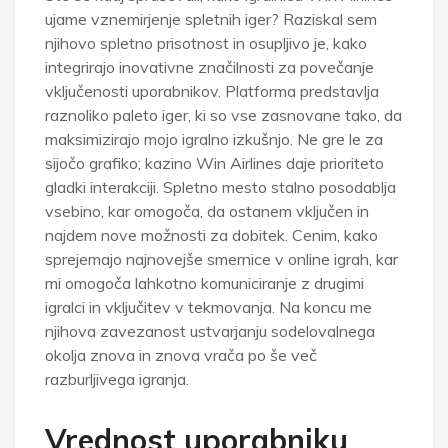
ujame vznemirjenje spletnih iger? Raziskal sem
njihovo spletno prisotnost in osupljivo je, kako
integrirajo inovativne značilnosti za povečanje
vključenosti uporabnikov. Platforma predstavlja
raznoliko paleto iger, ki so vse zasnovane tako, da
maksimizirajo mojo igralno izkušnjo. Ne gre le za
sijočo grafiko; kazino Win Airlines daje prioriteto
gladki interakciji. Spletno mesto stalno posodablja
vsebino, kar omogoča, da ostanem vključen in
najdem nove možnosti za dobitek. Cenim, kako
sprejemajo najnovejše smernice v online igrah, kar
mi omogoča lahkotno komuniciranje z drugimi
igralci in vključitev v tekmovanja. Na koncu me
njihova zavezanost ustvarjanju sodelovalnega
okolja znova in znova vrača po še več
razburljivega igranja.
Vrednost uporabniku