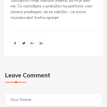
združljivost moje naprave urejena, pa mi je dalo
mir. Če razmišljate o pridružitvi tej platformi, vam
iskreno predlagam, da se odločite – ne boste
nezadovoljni! Srečno igranje!
Leave Comment