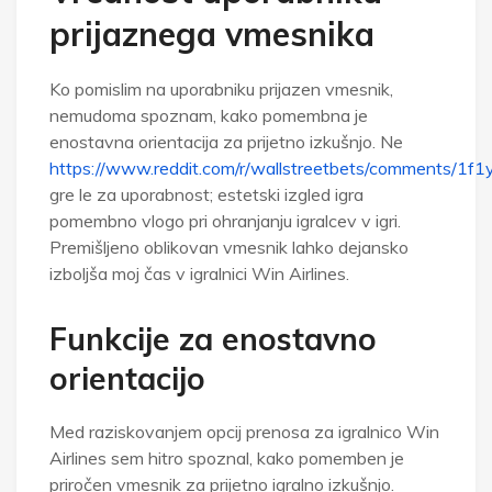
prijaznega vmesnika
Ko pomislim na uporabniku prijazen vmesnik,
nemudoma spoznam, kako pomembna je
enostavna orientacija za prijetno izkušnjo. Ne
https://www.reddit.com/r/wallstreetbets/comments/1f1y
gre le za uporabnost; estetski izgled igra
pomembno vlogo pri ohranjanju igralcev v igri.
Premišljeno oblikovan vmesnik lahko dejansko
izboljša moj čas v igralnici Win Airlines.
Funkcije za enostavno
orientacijo
Med raziskovanjem opcij prenosa za igralnico Win
Airlines sem hitro spoznal, kako pomemben je
priročen vmesnik za prijetno igralno izkušnjo.