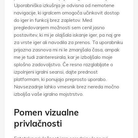
Uporabniška izkušnja je odvisna od nemotene
navigacije, ki igralcem omogoča učinkovit dostop
do iger in funkcij brez zapletov. Med
pregledovanjem možnosti sem cenil jasno
postavitev, ki mi je olajšala iskanje iger, pa naj gre
za vrste iger ali navodila za prenos. Ta uporabniku
prijazna zasnova mi ni le zmanjšala časa, ampak
me je tudi zainteresirala, kar je izboljšalo moje
splošno zadovoljstvo. Če resno razglabljate o
izpolnjeni igralni seansi, dajte prednost
platformam, ki ponujajo preprosto uporabo.
Navsezadnje lahko vmesnik brez nereda močno
izboljša vaše igralno mojstrstvo.
Pomen vizualne
privlačnosti