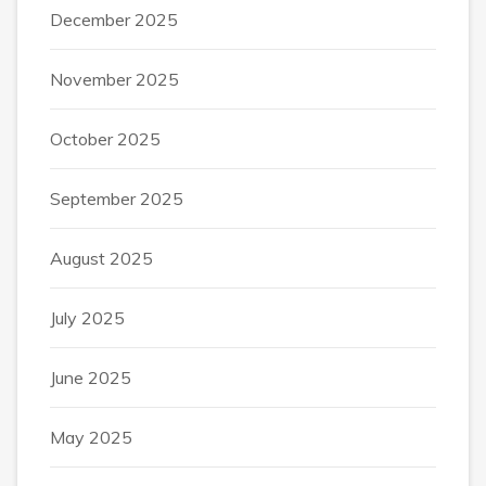
December 2025
November 2025
October 2025
September 2025
August 2025
July 2025
June 2025
May 2025