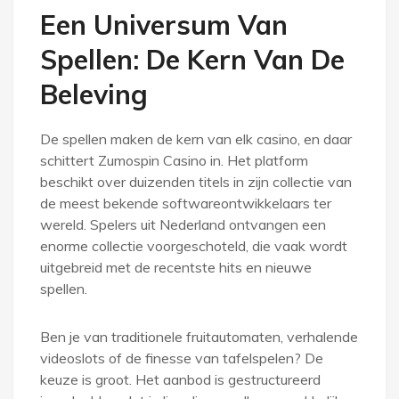
Een Universum Van
Spellen: De Kern Van De
Beleving
De spellen maken de kern van elk casino, en daar
schittert Zumospin Casino in. Het platform
beschikt over duizenden titels in zijn collectie van
de meest bekende softwareontwikkelaars ter
wereld. Spelers uit Nederland ontvangen een
enorme collectie voorgeschoteld, die vaak wordt
uitgebreid met de recentste hits en nieuwe
spellen.
Ben je van traditionele fruitautomaten, verhalende
videoslots of de finesse van tafelspelen? De
keuze is groot. Het aanbod is gestructureerd