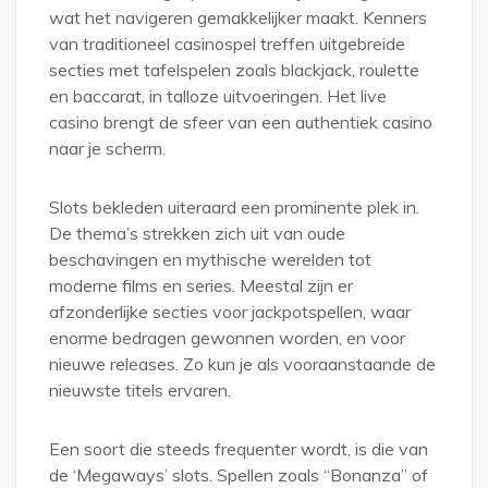
wat het navigeren gemakkelijker maakt. Kenners
van traditioneel casinospel treffen uitgebreide
secties met tafelspelen zoals blackjack, roulette
en baccarat, in talloze uitvoeringen. Het live
casino brengt de sfeer van een authentiek casino
naar je scherm.
Slots bekleden uiteraard een prominente plek in.
De thema’s strekken zich uit van oude
beschavingen en mythische werelden tot
moderne films en series. Meestal zijn er
afzonderlijke secties voor jackpotspellen, waar
enorme bedragen gewonnen worden, en voor
nieuwe releases. Zo kun je als vooraanstaande de
nieuwste titels ervaren.
Een soort die steeds frequenter wordt, is die van
de ‘Megaways’ slots. Spellen zoals “Bonanza” of