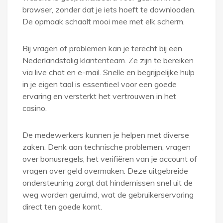
browser, zonder dat je iets hoeft te downloaden.
De opmaak schaalt mooi mee met elk scherm.
Bij vragen of problemen kan je terecht bij een
Nederlandstalig klantenteam. Ze zijn te bereiken
via live chat en e-mail. Snelle en begrijpelijke hulp
in je eigen taal is essentieel voor een goede
ervaring en versterkt het vertrouwen in het
casino.
De medewerkers kunnen je helpen met diverse
zaken. Denk aan technische problemen, vragen
over bonusregels, het verifiëren van je account of
vragen over geld overmaken. Deze uitgebreide
ondersteuning zorgt dat hindernissen snel uit de
weg worden geruimd, wat de gebruikerservaring
direct ten goede komt.