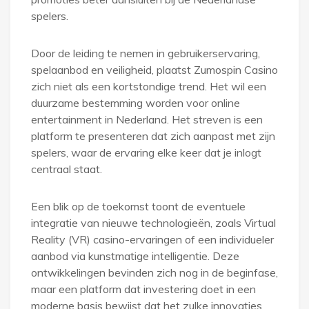
spelers.
Door de leiding te nemen in gebruikerservaring,
spelaanbod en veiligheid, plaatst Zumospin Casino
zich niet als een kortstondige trend. Het wil een
duurzame bestemming worden voor online
entertainment in Nederland. Het streven is een
platform te presenteren dat zich aanpast met zijn
spelers, waar de ervaring elke keer dat je inlogt
centraal staat.
Een blik op de toekomst toont de eventuele
integratie van nieuwe technologieën, zoals Virtual
Reality (VR) casino-ervaringen of een individueler
aanbod via kunstmatige intelligentie. Deze
ontwikkelingen bevinden zich nog in de beginfase,
maar een platform dat investering doet in een
moderne basis bewijst dat het zulke innovaties