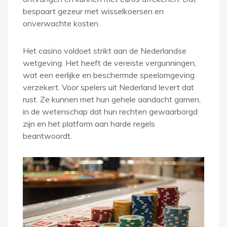
bespaart gezeur met wisselkoersen en
onverwachte kosten.
Het casino voldoet strikt aan de Nederlandse
wetgeving. Het heeft de vereiste vergunningen,
wat een eerlijke en beschermde speelomgeving
verzekert. Voor spelers uit Nederland levert dat
rust. Ze kunnen met hun gehele aandacht gamen,
in de wetenschap dat hun rechten gewaarborgd
zijn en het platform aan harde regels
beantwoordt.