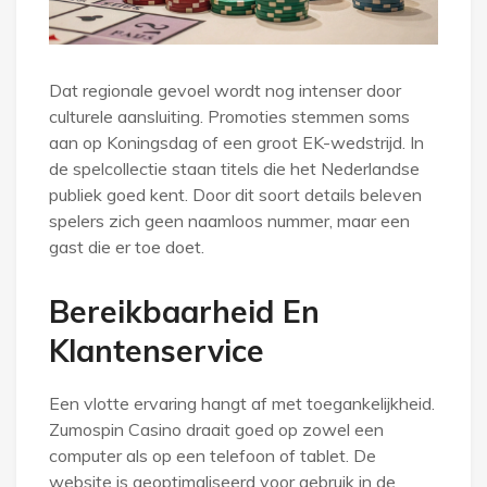
Dat regionale gevoel wordt nog intenser door
culturele aansluiting. Promoties stemmen soms
aan op Koningsdag of een groot EK-wedstrijd. In
de spelcollectie staan titels die het Nederlandse
publiek goed kent. Door dit soort details beleven
spelers zich geen naamloos nummer, maar een
gast die er toe doet.
Bereikbaarheid En
Klantenservice
Een vlotte ervaring hangt af met toegankelijkheid.
Zumospin Casino draait goed op zowel een
computer als op een telefoon of tablet. De
website is geoptimaliseerd voor gebruik in de