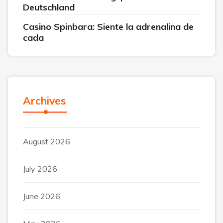
Deutschland
Casino Spinbara: Siente la adrenalina de
cada
Archives
August 2026
July 2026
June 2026