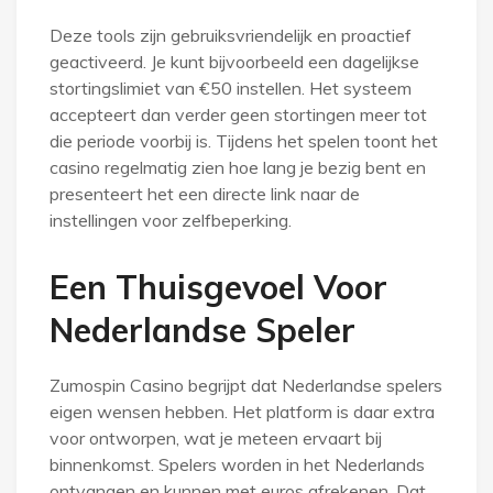
Deze tools zijn gebruiksvriendelijk en proactief
geactiveerd. Je kunt bijvoorbeeld een dagelijkse
stortingslimiet van €50 instellen. Het systeem
accepteert dan verder geen stortingen meer tot
die periode voorbij is. Tijdens het spelen toont het
casino regelmatig zien hoe lang je bezig bent en
presenteert het een directe link naar de
instellingen voor zelfbeperking.
Een Thuisgevoel Voor
Nederlandse Speler
Zumospin Casino begrijpt dat Nederlandse spelers
eigen wensen hebben. Het platform is daar extra
voor ontworpen, wat je meteen ervaart bij
binnenkomst. Spelers worden in het Nederlands
ontvangen en kunnen met euros afrekenen. Dat