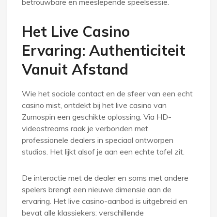
betrouwbare en meeslepende speelsessie.
Het Live Casino
Ervaring: Authenticiteit
Vanuit Afstand
Wie het sociale contact en de sfeer van een echt
casino mist, ontdekt bij het live casino van
Zumospin een geschikte oplossing. Via HD-
videostreams raak je verbonden met
professionele dealers in speciaal ontworpen
studios. Het lijkt alsof je aan een echte tafel zit.
De interactie met de dealer en soms met andere
spelers brengt een nieuwe dimensie aan de
ervaring. Het live casino-aanbod is uitgebreid en
bevat alle klassiekers: verschillende