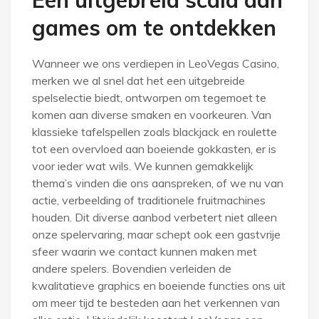
Een uitgebreid scala aan
games om te ontdekken
Wanneer we ons verdiepen in LeoVegas Casino,
merken we al snel dat het een uitgebreide
spelselectie biedt, ontworpen om tegemoet te
komen aan diverse smaken en voorkeuren. Van
klassieke tafelspellen zoals blackjack en roulette
tot een overvloed aan boeiende gokkasten, er is
voor ieder wat wils. We kunnen gemakkelijk
thema’s vinden die ons aanspreken, of we nu van
actie, verbeelding of traditionele fruitmachines
houden. Dit diverse aanbod verbetert niet alleen
onze spelervaring, maar schept ook een gastvrije
sfeer waarin we contact kunnen maken met
andere spelers. Bovendien verleiden de
kwalitatieve graphics en boeiende functies ons uit
om meer tijd te besteden aan het verkennen van