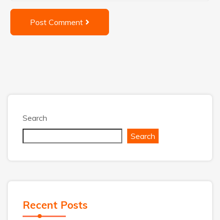
Post Comment
Search
Search
Recent Posts