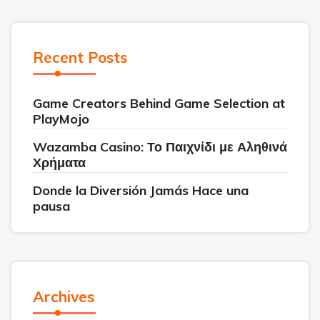
Recent Posts
Game Creators Behind Game Selection at
PlayMojo
Wazamba Casino: Το Παιχνίδι με Αληθινά
Χρήματα
Donde la Diversión Jamás Hace una
pausa
Archives