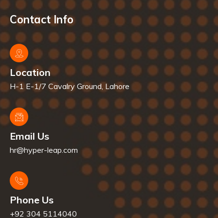
Contact Info
Location
H-1 E-1/7 Cavalry Ground, Lahore
Email Us
hr@hyper-leap.com
Phone Us
+92 304 5114040