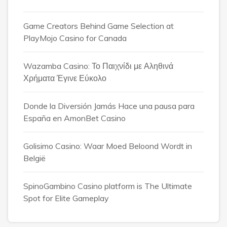
Game Creators Behind Game Selection at
PlayMojo Casino for Canada
Wazamba Casino: Το Παιχνίδι με Αληθινά
Χρήματα Έγινε Εύκολο
Donde la Diversión Jamás Hace una pausa para
España en AmonBet Casino
Golisimo Casino: Waar Moed Beloond Wordt in
België
SpinoGambino Casino platform is The Ultimate
Spot for Elite Gameplay