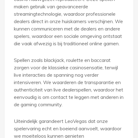
maken gebruik van geavanceerde
streamingtechnologie, waardoor professionele
dealers direct in onze huiskamers verschijnen. We
kunnen communiceren met de dealers en andere
spelers, waardoor een sociale omgeving ontstaat
die vaak afwezig is bij traditioneel online gamen.
Spellen zoals blackjack, roulette en baccarat
zorgen voor de klassieke casinosensatie, terwijl
live interacties de spanning nog verder
intensiveren. We waarderen de transparantie en
authenticiteit van live dealerspellen, waardoor het
eenvoudig is om contact te leggen met anderen in
de gaming community.
Uiteindelijk garandeert LeoVegas dat onze
spelervaring echt en boeiend aanvoelt, waardoor
we moeiteloos kunnen genieten