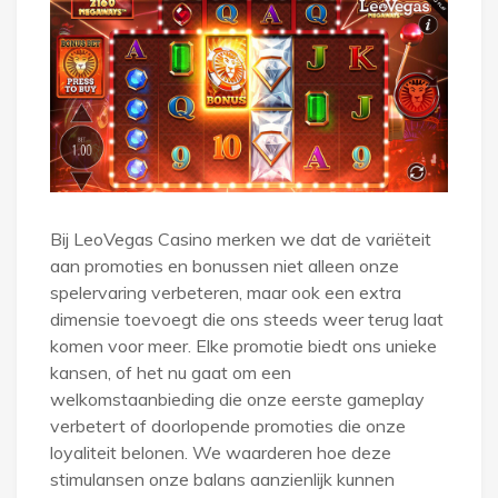
Bij LeoVegas Casino merken we dat de variëteit
aan promoties en bonussen niet alleen onze
spelervaring verbeteren, maar ook een extra
dimensie toevoegt die ons steeds weer terug laat
komen voor meer. Elke promotie biedt ons unieke
kansen, of het nu gaat om een
welkomstaanbieding die onze eerste gameplay
verbetert of doorlopende promoties die onze
loyaliteit belonen. We waarderen hoe deze
stimulansen onze balans aanzienlijk kunnen