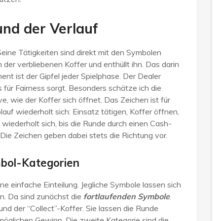
und der Verlauf
 Seine Tätigkeiten sind direkt mit den Symbolen
m der verbliebenen Koffer und enthüllt ihn. Das darin
ent ist der Gipfel jeder Spielphase. Der Dealer
s für Fairness sorgt. Besonders schätze ich die
, wie der Koffer sich öffnet. Das Zeichen ist für
auf wiederholt sich: Einsatz tätigen, Koffer öffnen,
 wiederholt sich, bis die Runde durch einen Cash-
Die Zeichen geben dabei stets die Richtung vor.
bol-Kategorien
ne einfache Einteilung. Jegliche Symbole lassen sich
n. Da sind zunächst die
fortlaufenden Symbole
.
und der “Collect”-Koffer. Sie lassen die Runde
öglichen Gewinn. Die zweite Kategorie sind die