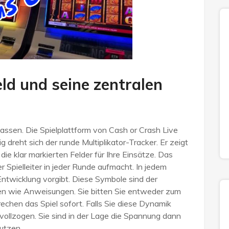
eld und seine zentralen
fassen. Die Spielplattform von Cash or Crash Live
ig dreht sich der runde Multiplikator-Tracker. Er zeigt
 die klar markierten Felder für Ihre Einsätze. Das
er Spielleiter in jeder Runde aufmacht. In jedem
Entwicklung vorgibt. Diese Symbole sind der
eren wie Anweisungen. Sie bitten Sie entweder zum
echen das Spiel sofort. Falls Sie diese Dynamik
t vollzogen. Sie sind in der Lage die Spannung dann
nutzen.