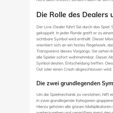
Die Rolle des Dealers 
Der Live-Dealer führt Sie durch das Spiel.
gekoppelt. In jeder Runde greift er zu eine
sichtbare Symbol wird enthüllt. Dieser Mom
orientiert sich an ein festes Regelwerk, da
Transparenz dieses Vorgangs. Sie sehen live
alle Spieler sofort wahrnehmbar. Dieser Abl
Symbol deuten, Entscheidung treffen. Dies
Out oder einen Crash abgeschlossen wird. 
Die zwei grundlegenden Sym
Um die Spielmechanik zu verstehen, hilft ei
in zwei grundlegende Kategorien gruppiere
Hierzu gehören alle grünen Multiplikatoren 
weiterzugehen und vergrößern meist den m