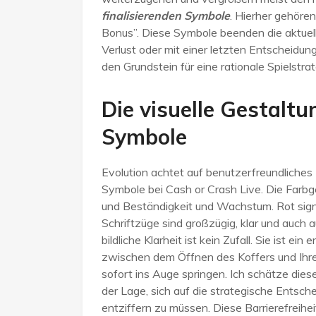
finalisierenden Symbole
. Hierher gehöre
Bonus”. Diese Symbole beenden die aktuel
Verlust oder mit einer letzten Entscheidung
den Grundstein für eine rationale Spielstrat
Die visuelle Gestaltu
Symbole
Evolution achtet auf benutzerfreundliches 
Symbole bei Cash or Crash Live. Die Farbgest
und Beständigkeit und Wachstum. Rot signa
Schriftzüge sind großzügig, klar und auch a
bildliche Klarheit ist kein Zufall. Sie ist 
zwischen dem Öffnen des Koffers und Ihre
sofort ins Auge springen. Ich schätze diese
der Lage, sich auf die strategische Entsch
entziffern zu müssen. Diese Barrierefreihei