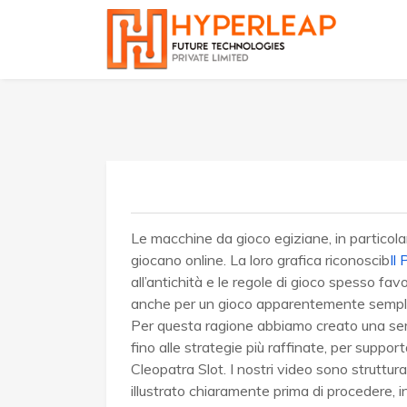
Le macchine da gioco egiziane, in particolare
giocano online. La loro grafica riconoscib
Il
all’antichità e le regole di gioco spesso fav
anche per un gioco apparentemente semplic
Per questa ragione abbiamo creato una serie
fino alle strategie più raffinate, per suppo
Cleopatra Slot. I nostri video sono struttu
illustrato chiaramente prima di procedere, 