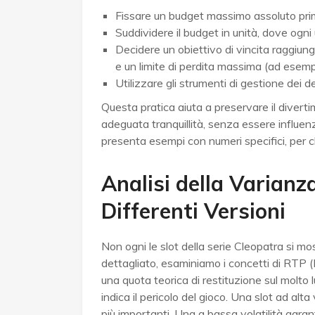
Fissare un budget massimo assoluto prima
Suddividere il budget in unità, dove ogni
Decidere un obiettivo di vincita raggiungi
e un limite di perdita massima (ad esempi
Utilizzare gli strumenti di gestione dei d
Questa pratica aiuta a preservare il diverti
adeguata tranquillità, senza essere influenz
presenta esempi con numeri specifici, per ch
Analisi della Varianza
Differenti Versioni
Non ogni le slot della serie Cleopatra si mo
dettagliato, esaminiamo i concetti di RTP (R
una quota teorica di restituzione sul molto l
indica il pericolo del gioco. Una slot ad al
più importanti. Una a bassa volatilità garan