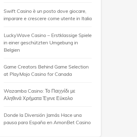
Swift Casino è un posto dove giocare,
imparare e crescere come utente in Italia
LuckyWave Casino – Erstklassige Spiele
in einer geschützten Umgebung in
Belgien
Game Creators Behind Game Selection
at PlayMojo Casino for Canada
Wazamba Casino: Το Παιχνίδι με
Αληθινά Χρήματα Έγινε Εύκολο
Donde la Diversión Jamás Hace una
pausa para España en AmonBet Casino