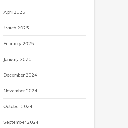
April 2025
March 2025
February 2025
January 2025
December 2024
November 2024
October 2024
September 2024