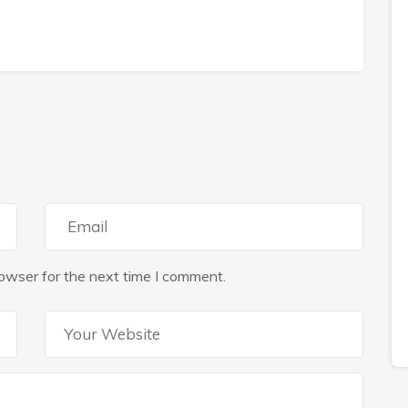
owser for the next time I comment.