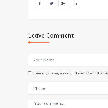
Leave Comment
Save my name, email, and website in this br