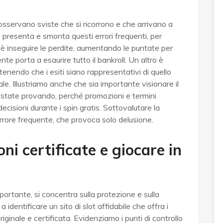
 osservano sviste che si ricorrono e che arrivano a
 presenta e smonta questi errori frequenti, per
ti è inseguire le perdite, aumentando le puntate per
te porta a esaurire tutto il bankroll. Un altro è
tenendo che i esiti siano rappresentativi di quello
 Illustriamo anche che sia importante visionare il
 state provando, perché promozioni e termini
cisioni durante i spin gratis. Sottovalutare la
 errore frequente, che provoca solo delusione.
oni certificate e giocare in
portante, si concentra sulla protezione e sulla
 identificare un sito di slot affidabile che offra i
riginale e certificata. Evidenziamo i punti di controllo