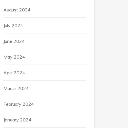
August 2024
July 2024
June 2024
May 2024
April 2024
March 2024
February 2024
January 2024