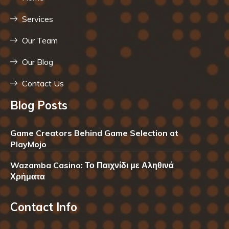
Services
Our Team
Our Blog
Contact Us
Blog Posts
Game Creators Behind Game Selection at
PlayMojo
Wazamba Casino: Το Παιχνίδι με Αληθινά
Χρήματα
Contact Info