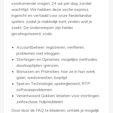
voorkomende vragen, 24 uur per dag, zonder
wachttijd. We hebben deze sectie express
ingericht en vertaald voor onze Nederlandse
spelers, zodat je makkelijk kunt vinden wat je
zoekt. De onderwerpen zijn helder
gecategoriseerd, zoals:
Accountbeheer: registreren, verifiëren,
problemen met inloggen.
Stortingen en Opnames: mogelijke methodes,
doorlooptijden, grenzen.
Bonussen en Promoties: hoe ze in hun werk
gaan, wedvereisten, looptijd.
Spel en Technologie: spelreglement, RTP,
softwareproblemen.
Verantwoord Gokken: limieten voor stortingen,
zelfexclusie, hulpmiddelen.
Door door de FAQ te bladeren, ontdek je mogelijk