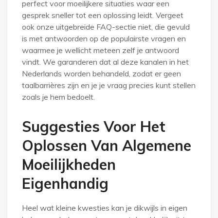
perfect voor moeilijkere situaties waar een
gesprek sneller tot een oplossing leidt. Vergeet
ook onze uitgebreide FAQ-sectie niet, die gevuld
is met antwoorden op de populairste vragen en
waarmee je wellicht meteen zelf je antwoord
vindt. We garanderen dat al deze kanalen in het
Nederlands worden behandeld, zodat er geen
taalbarrières zijn en je je vraag precies kunt stellen
zoals je hem bedoelt.
Suggesties Voor Het
Oplossen Van Algemene
Moeilijkheden
Eigenhandig
Heel wat kleine kwesties kan je dikwijls in eigen