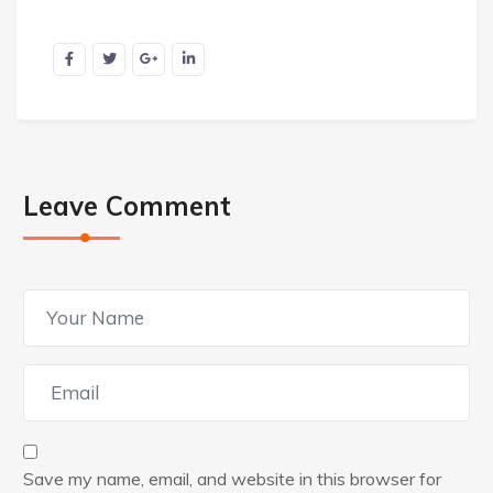
Leave Comment
Save my name, email, and website in this browser for