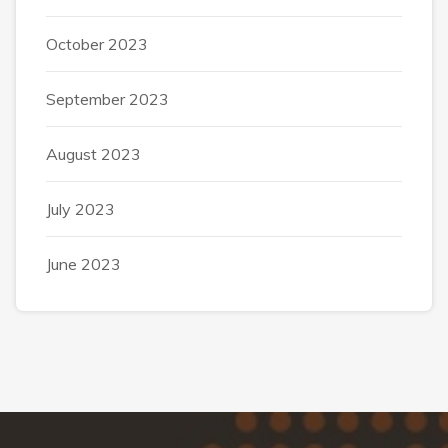
October 2023
September 2023
August 2023
July 2023
June 2023