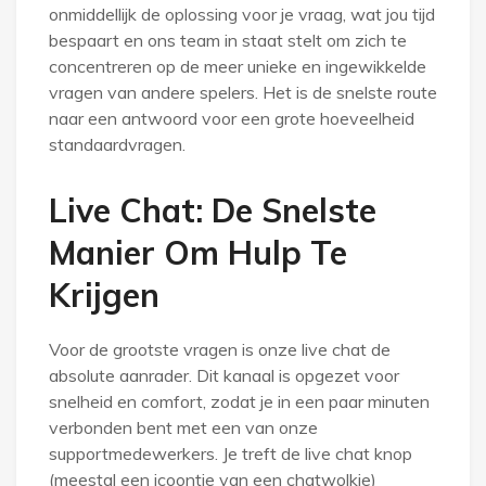
onmiddellijk de oplossing voor je vraag, wat jou tijd
bespaart en ons team in staat stelt om zich te
concentreren op de meer unieke en ingewikkelde
vragen van andere spelers. Het is de snelste route
naar een antwoord voor een grote hoeveelheid
standaardvragen.
Live Chat: De Snelste
Manier Om Hulp Te
Krijgen
Voor de grootste vragen is onze live chat de
absolute aanrader. Dit kanaal is opgezet voor
snelheid en comfort, zodat je in een paar minuten
verbonden bent met een van onze
supportmedewerkers. Je treft de live chat knop
(meestal een icoontje van een chatwolkje)