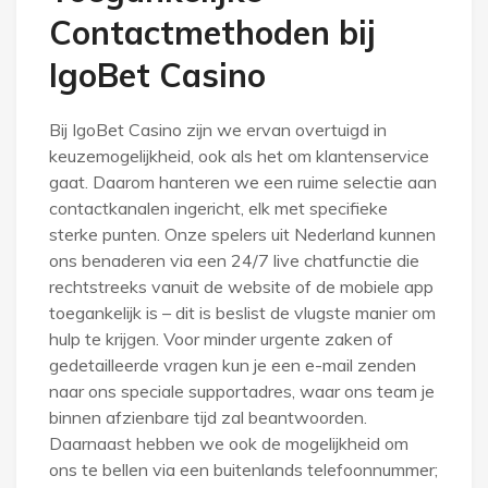
Contactmethoden bij
IgoBet Casino
Bij IgoBet Casino zijn we ervan overtuigd in
keuzemogelijkheid, ook als het om klantenservice
gaat. Daarom hanteren we een ruime selectie aan
contactkanalen ingericht, elk met specifieke
sterke punten. Onze spelers uit Nederland kunnen
ons benaderen via een 24/7 live chatfunctie die
rechtstreeks vanuit de website of de mobiele app
toegankelijk is – dit is beslist de vlugste manier om
hulp te krijgen. Voor minder urgente zaken of
gedetailleerde vragen kun je een e-mail zenden
naar ons speciale supportadres, waar ons team je
binnen afzienbare tijd zal beantwoorden.
Daarnaast hebben we ook de mogelijkheid om
ons te bellen via een buitenlands telefoonnummer;