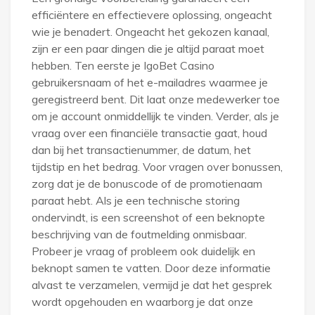
efficiëntere en effectievere oplossing, ongeacht
wie je benadert. Ongeacht het gekozen kanaal,
zijn er een paar dingen die je altijd paraat moet
hebben. Ten eerste je IgoBet Casino
gebruikersnaam of het e-mailadres waarmee je
geregistreerd bent. Dit laat onze medewerker toe
om je account onmiddellijk te vinden. Verder, als je
vraag over een financiële transactie gaat, houd
dan bij het transactienummer, de datum, het
tijdstip en het bedrag. Voor vragen over bonussen,
zorg dat je de bonuscode of de promotienaam
paraat hebt. Als je een technische storing
ondervindt, is een screenshot of een beknopte
beschrijving van de foutmelding onmisbaar.
Probeer je vraag of probleem ook duidelijk en
beknopt samen te vatten. Door deze informatie
alvast te verzamelen, vermijd je dat het gesprek
wordt opgehouden en waarborg je dat onze