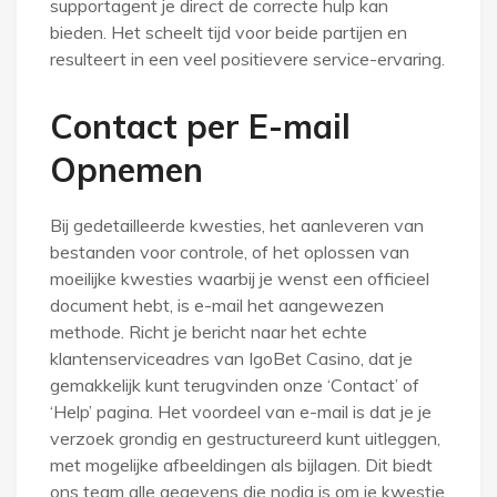
supportagent je direct de correcte hulp kan
bieden. Het scheelt tijd voor beide partijen en
resulteert in een veel positievere service-ervaring.
Contact per E-mail
Opnemen
Bij gedetailleerde kwesties, het aanleveren van
bestanden voor controle, of het oplossen van
moeilijke kwesties waarbij je wenst een officieel
document hebt, is e-mail het aangewezen
methode. Richt je bericht naar het echte
klantenserviceadres van IgoBet Casino, dat je
gemakkelijk kunt terugvinden onze ‘Contact’ of
‘Help’ pagina. Het voordeel van e-mail is dat je je
verzoek grondig en gestructureerd kunt uitleggen,
met mogelijke afbeeldingen als bijlagen. Dit biedt
ons team alle gegevens die nodig is om je kwestie