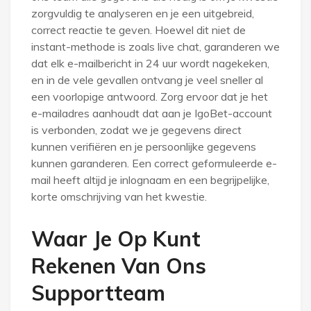
zorgvuldig te analyseren en je een uitgebreid,
correct reactie te geven. Hoewel dit niet de
instant-methode is zoals live chat, garanderen we
dat elk e-mailbericht in 24 uur wordt nagekeken,
en in de vele gevallen ontvang je veel sneller al
een voorlopige antwoord. Zorg ervoor dat je het
e-mailadres aanhoudt dat aan je IgoBet-account
is verbonden, zodat we je gegevens direct
kunnen verifiëren en je persoonlijke gegevens
kunnen garanderen. Een correct geformuleerde e-
mail heeft altijd je inlognaam en een begrijpelijke,
korte omschrijving van het kwestie.
Waar Je Op Kunt
Rekenen Van Ons
Supportteam