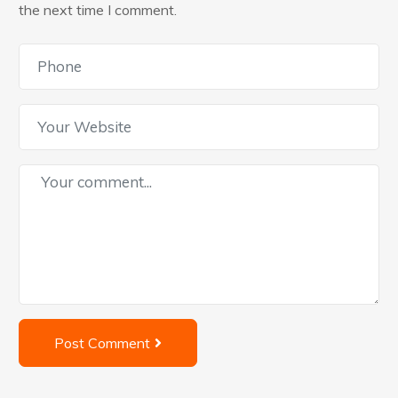
the next time I comment.
Post Comment