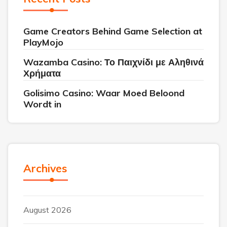
Game Creators Behind Game Selection at
PlayMojo
Wazamba Casino: Το Παιχνίδι με Αληθινά
Χρήματα
Golisimo Casino: Waar Moed Beloond
Wordt in
Archives
August 2026