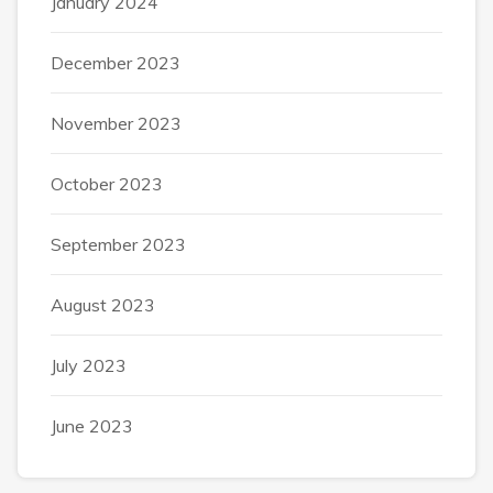
January 2024
December 2023
November 2023
October 2023
September 2023
August 2023
July 2023
June 2023