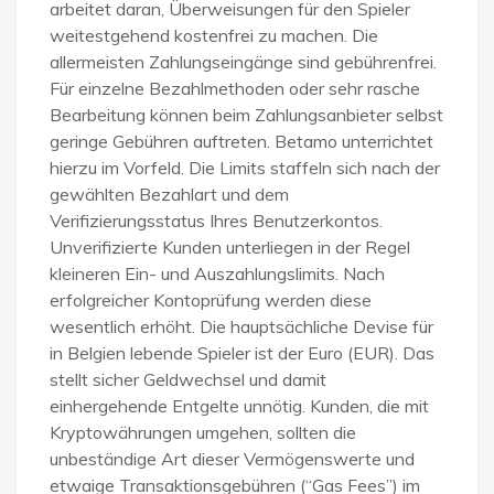
arbeitet daran, Überweisungen für den Spieler
weitestgehend kostenfrei zu machen. Die
allermeisten Zahlungseingänge sind gebührenfrei.
Für einzelne Bezahlmethoden oder sehr rasche
Bearbeitung können beim Zahlungsanbieter selbst
geringe Gebühren auftreten. Betamo unterrichtet
hierzu im Vorfeld. Die Limits staffeln sich nach der
gewählten Bezahlart und dem
Verifizierungsstatus Ihres Benutzerkontos.
Unverifizierte Kunden unterliegen in der Regel
kleineren Ein- und Auszahlungslimits. Nach
erfolgreicher Kontoprüfung werden diese
wesentlich erhöht. Die hauptsächliche Devise für
in Belgien lebende Spieler ist der Euro (EUR). Das
stellt sicher Geldwechsel und damit
einhergehende Entgelte unnötig. Kunden, die mit
Kryptowährungen umgehen, sollten die
unbeständige Art dieser Vermögenswerte und
etwaige Transaktionsgebühren (“Gas Fees”) im