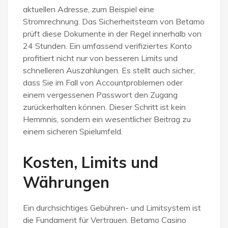
aktuellen Adresse, zum Beispiel eine
Stromrechnung. Das Sicherheitsteam von Betamo
prüft diese Dokumente in der Regel innerhalb von
24 Stunden. Ein umfassend verifiziertes Konto
profitiert nicht nur von besseren Limits und
schnelleren Auszahlungen. Es stellt auch sicher,
dass Sie im Fall von Accountproblemen oder
einem vergessenen Passwort den Zugang
zurückerhalten können. Dieser Schritt ist kein
Hemmnis, sondern ein wesentlicher Beitrag zu
einem sicheren Spielumfeld.
Kosten, Limits und
Währungen
Ein durchsichtiges Gebühren- und Limitsystem ist
die Fundament für Vertrauen. Betamo Casino