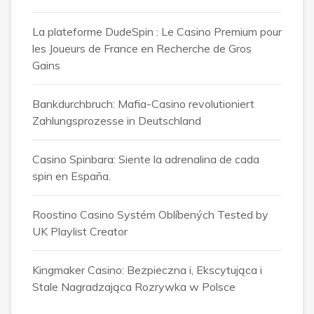
La plateforme DudeSpin : Le Casino Premium pour
les Joueurs de France en Recherche de Gros
Gains
Bankdurchbruch: Mafia-Casino revolutioniert
Zahlungsprozesse in Deutschland
Casino Spinbara: Siente la adrenalina de cada
spin en España.
Roostino Casino Systém Oblíbených Tested by
UK Playlist Creator
Kingmaker Casino: Bezpieczna i, Ekscytująca i
Stale Nagradzająca Rozrywka w Polsce