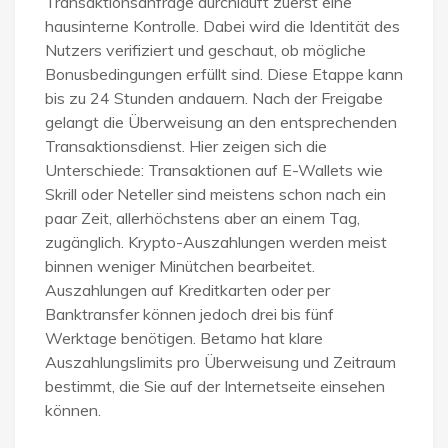
Transaktionsanfrage durchläuft zuerst eine
hausinterne Kontrolle. Dabei wird die Identität des
Nutzers verifiziert und geschaut, ob mögliche
Bonusbedingungen erfüllt sind. Diese Etappe kann
bis zu 24 Stunden andauern. Nach der Freigabe
gelangt die Überweisung an den entsprechenden
Transaktionsdienst. Hier zeigen sich die
Unterschiede: Transaktionen auf E-Wallets wie
Skrill oder Neteller sind meistens schon nach ein
paar Zeit, allerhöchstens aber an einem Tag,
zugänglich. Krypto-Auszahlungen werden meist
binnen weniger Minütchen bearbeitet.
Auszahlungen auf Kreditkarten oder per
Banktransfer können jedoch drei bis fünf
Werktage benötigen. Betamo hat klare
Auszahlungslimits pro Überweisung und Zeitraum
bestimmt, die Sie auf der Internetseite einsehen
können.