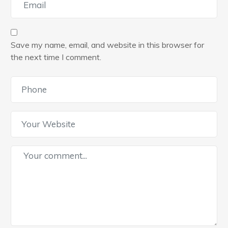
Save my name, email, and website in this browser for
the next time I comment.