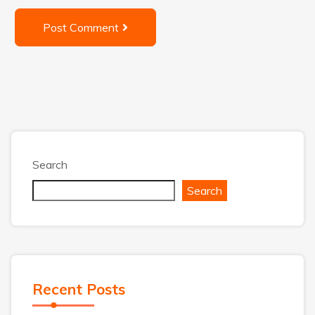
Post Comment
Search
Search
Recent Posts