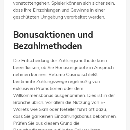
vonstattengehen. Spieler können sich sicher sein,
dass ihre Einzahlungen und Gewinne in einer
geschützten Umgebung verarbeitet werden.
Bonusaktionen und
Bezahlmethoden
Die Entscheidung der Zahlungsmethode kann
beeinflussen, ob Sie Bonusangebote in Anspruch
nehmen können. Betamo Casino schließt
bestimmte Zahlungswege regelmäßig von
exklusiven Promotionen oder dem
Willkommensbonus ausgenommen. Dies ist in der
Branche üblich. Vor allem die Nutzung von E-
Wallets wie Skrill oder Neteller führt oft dazu,
dass Sie gar keinen Einzahlungsbonus bekommen.
Prüfen Sie aus diesem Grund die