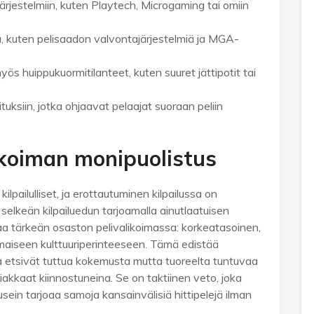
rjestelmiin, kuten Playtech, Microgaming tai omiin
, kuten pelisaadon valvontajärjestelmiä ja MGA-
ös huippukuormitilanteet, kuten suuret jättipotit tai
tuksiin, jotka ohjaavat pelaajat suoraan peliin
likoiman monipuolistus
pailulliset, ja erottautuminen kilpailussa on
elkeän kilpailuedun tarjoamalla ainutlaatuisen
attaa tärkeän osaston pelivalikoimassa: korkeatasoinen,
timaiseen kulttuuriperinteeseen. Tämä edistää
ka etsivät tuttua kokemusta mutta tuoreelta tuntuvaa
akkaat kiinnostuneina. Se on taktiinen veto, joka
sein tarjoaa samoja kansainvälisiä hittipelejä ilman