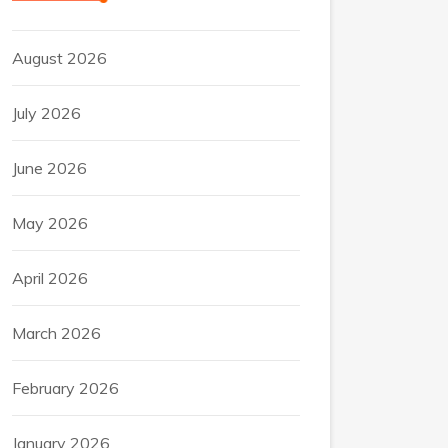
August 2026
July 2026
June 2026
May 2026
April 2026
March 2026
February 2026
January 2026