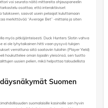
ttori voi seurata näitä mittareita ohjauspaneelin
tarkastelu osoittaa, että interaktiiviset
aa tulokseen, saavat usein pelaajat kuluttamaan
aa merkittävää “Average Bet” -mittaria ja siten
ella myös pitkäjänteisesti. Duck Hunters Slotin vahva
 ei ole lyhytaikainen hitti vaan pysyvä tulojen
ukset verrattuna siitä saataviin tuloihin (Player Yield)
 peli houkuttelee oman lojaalin yleisönsä, sen tuotto
ttujen uusien pelien, mikä helpottaa taloudellista
ändäysnäkymät Suomen
imahdollisuuden suomalaisille kasinoille sen hyvin