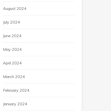
August 2024
July 2024
June 2024
May 2024
April 2024
March 2024
February 2024
January 2024