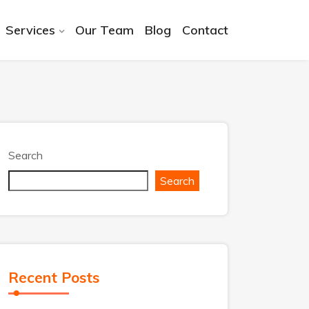
Services
Our Team
Blog
Contact
Search
Search
Recent Posts