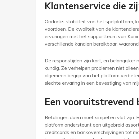
Klantenservice die 
Ondanks stabiliteit van het spelplatform, 
voordoen. De kwaliteit van de klantendiens
ervaringen met het supportteam van Konin
verschillende kanalen bereikbaar, waaronde
De responstijden zijn kort, en belangrijke
kundig. Ze verhelpen problemen niet alleen
algemeen begrip van het platform verbeter
slechte ervaring in een bevestiging van mij
Een vooruitstrevend 
Betalingen doen moet simpel en vlot zijn. B
platform ondersteunt een uitgebreid asso
creditcards en bankoverschrijvingen tot m