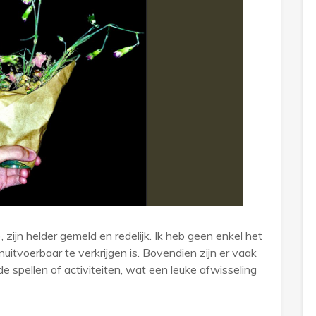
 zijn helder gemeld en redelijk. Ik heb geen enkel het
uitvoerbaar te verkrijgen is. Bovendien zijn er vaak
de spellen of activiteiten, wat een leuke afwisseling