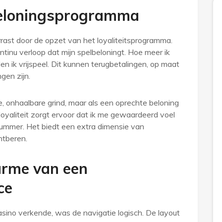
beloningsprogramma
rrast door de opzet van het loyaliteitsprogramma.
tinu verloop dat mijn spelbeloningt. Hoe meer ik
en ik vrijspeel. Dit kunnen terugbetalingen, op maat
gen zijn.
e, onhaalbare grind, maar als een oprechte beloning
oyaliteit zorgt ervoor dat ik me gewaardeerd voel
tnummer. Het biedt een extra dimensie van
ntberen.
arme van een
ce
asino verkende, was de navigatie logisch. De layout