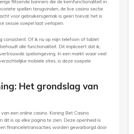
rige flitsende banners die de kernfunctionaliteit in
oriete spellen terugvinden, de live casino sectie
acht voor gebruikersgemak is geen toeval; het is
e sessie soepel laat verlopen.
 consistent. Of ik nu op mijn telefoon of tablet
ehoudt alle functionaliteit. Dit impliceert dat ik,
n vertrouwde spelomgeving. In een markt waar veel
zichtelijke mobiele sites, is deze soepele
ning: Het grondslag van
n van een online casino. Koning Bet Casino
n dit is op elke pagina te zien. Deze openheid is
ns en financiëletransacties worden gewarborgd door