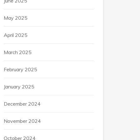
June 2025
May 2025
April 2025
March 2025
February 2025
January 2025
December 2024
November 2024
October 2024