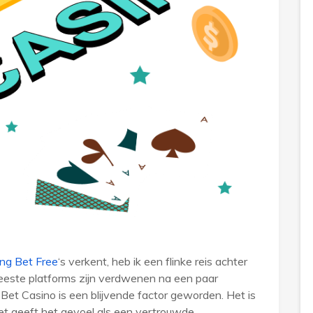
ng Bet Free
‘s verkent, heb ik een flinke reis achter
meeste platforms zijn verdwenen na een paar
Bet Casino is een blijvende factor geworden. Het is
et geeft het gevoel als een vertrouwde