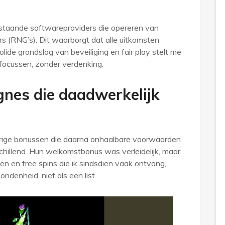
staande softwareproviders die opereren van
 (RNG’s). Dit waarborgt dat alle uitkomsten
solide grondslag van beveiliging en fair play stelt me
 focussen, zonder verdenking.
nes die daadwerkelijk
porige bonussen die daarna onhaalbare voorwaarden
hillend. Hun welkomstbonus was verleidelijk, maar
en en free spins die ik sindsdien vaak ontvang,
ondenheid, niet als een list.