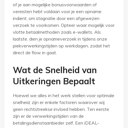
of je aan mogelijke bonusvoorwaarden of
vereisten hebt voldaan voor je een opname
indient, om stagnatie door een afgewezen
verzoek te voorkomen. Opteer waar mogelijk voor
vlotte betaalmethoden zoals e-wallets. Als
laatste, dien je opnameverzoek in tijdens onze
piekverwerkingstijden op werkdagen, zodat het
direct de flow in gaat.
Wat de Snelheid van
Uitkeringen Bepaalt
Hoewel we alles in het werk stellen voor optimale
snelheid, zijn er enkele factoren waarover wij
geen rechtstreekse invloed hebben. Ten eerste
zijn er de verwerkingstijden van de
betalingsdienstaanbieder zelf. Een iDEAL-