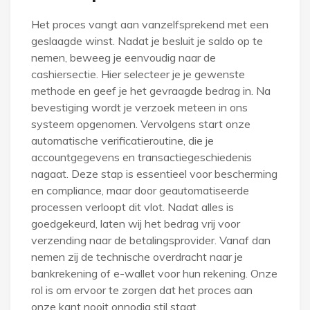
Het proces vangt aan vanzelfsprekend met een
geslaagde winst. Nadat je besluit je saldo op te
nemen, beweeg je eenvoudig naar de
cashiersectie. Hier selecteer je je gewenste
methode en geef je het gevraagde bedrag in. Na
bevestiging wordt je verzoek meteen in ons
systeem opgenomen. Vervolgens start onze
automatische verificatieroutine, die je
accountgegevens en transactiegeschiedenis
nagaat. Deze stap is essentieel voor bescherming
en compliance, maar door geautomatiseerde
processen verloopt dit vlot. Nadat alles is
goedgekeurd, laten wij het bedrag vrij voor
verzending naar de betalingsprovider. Vanaf dan
nemen zij de technische overdracht naar je
bankrekening of e-wallet voor hun rekening. Onze
rol is om ervoor te zorgen dat het proces aan
onze kant nooit onnodig stil staat.