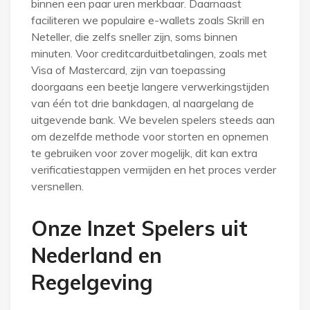
binnen een paar uren merkbaar. Daarnaast
faciliteren we populaire e-wallets zoals Skrill en
Neteller, die zelfs sneller zijn, soms binnen
minuten. Voor creditcarduitbetalingen, zoals met
Visa of Mastercard, zijn van toepassing
doorgaans een beetje langere verwerkingstijden
van één tot drie bankdagen, al naargelang de
uitgevende bank. We bevelen spelers steeds aan
om dezelfde methode voor storten en opnemen
te gebruiken voor zover mogelijk, dit kan extra
verificatiestappen vermijden en het proces verder
versnellen.
Onze Inzet Spelers uit
Nederland en
Regelgeving