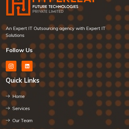
An Expert IT Outsourcing agency with Expert IT
Solutions
Follow Us
Quick Links
Home
Services
Our Team