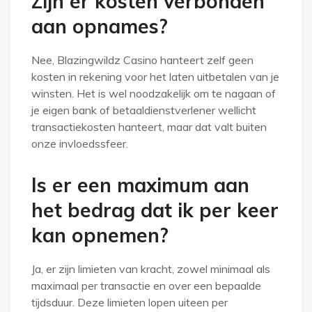
Zijn er kosten verbonden
aan opnames?
Nee, Blazingwildz Casino hanteert zelf geen
kosten in rekening voor het laten uitbetalen van je
winsten. Het is wel noodzakelijk om te nagaan of
je eigen bank of betaaldienstverlener wellicht
transactiekosten hanteert, maar dat valt buiten
onze invloedssfeer.
Is er een maximum aan
het bedrag dat ik per keer
kan opnemen?
Ja, er zijn limieten van kracht, zowel minimaal als
maximaal per transactie en over een bepaalde
tijdsduur. Deze limieten lopen uiteen per