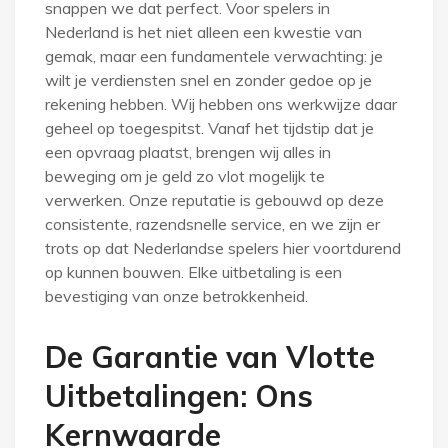
snappen we dat perfect. Voor spelers in
Nederland is het niet alleen een kwestie van
gemak, maar een fundamentele verwachting: je
wilt je verdiensten snel en zonder gedoe op je
rekening hebben. Wij hebben ons werkwijze daar
geheel op toegespitst. Vanaf het tijdstip dat je
een opvraag plaatst, brengen wij alles in
beweging om je geld zo vlot mogelijk te
verwerken. Onze reputatie is gebouwd op deze
consistente, razendsnelle service, en we zijn er
trots op dat Nederlandse spelers hier voortdurend
op kunnen bouwen. Elke uitbetaling is een
bevestiging van onze betrokkenheid.
De Garantie van Vlotte
Uitbetalingen: Ons
Kernwaarde