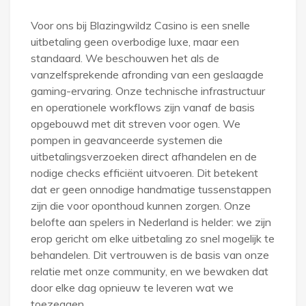
Voor ons bij Blazingwildz Casino is een snelle
uitbetaling geen overbodige luxe, maar een
standaard. We beschouwen het als de
vanzelfsprekende afronding van een geslaagde
gaming-ervaring. Onze technische infrastructuur
en operationele workflows zijn vanaf de basis
opgebouwd met dit streven voor ogen. We
pompen in geavanceerde systemen die
uitbetalingsverzoeken direct afhandelen en de
nodige checks efficiënt uitvoeren. Dit betekent
dat er geen onnodige handmatige tussenstappen
zijn die voor oponthoud kunnen zorgen. Onze
belofte aan spelers in Nederland is helder: we zijn
erop gericht om elke uitbetaling zo snel mogelijk te
behandelen. Dit vertrouwen is de basis van onze
relatie met onze community, en we bewaken dat
door elke dag opnieuw te leveren wat we
toezeggen.