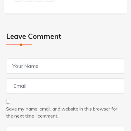
Leave Comment
Save my name, email, and website in this browser for
the next time I comment.