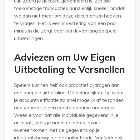
uur. Zodra je account geverifieerd is, zijn alle
toekomstige transacties aanzienlijk sneller, omdat
we dan niet meer om deze documenten hoeven
te vragen. Het is een investering van een paar
minuten die zorgt voor een leven lang soepele
uitbetalingen.
Adviezen om Uw Eigen
Uitbetaling te Versnellen
Spelers kunnen zelf ook proactief bijdragen aan
een soepele uitbetaling. De belangrijkste tip is om
je accountverificatie zo snel mogelijk af te ronden,
nog voordat je een eerste opname aanvraagt.
Wees ervoor dat alle individuele gegevens in je
account, zoals je naam en adres, exact
overeenkomen met de gegevens op je
identiteitsbewijs en betaalmethode. Verifieer ook