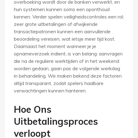
overboeking wordt door de banken verwerkt, en
hun systemen kunnen soms een oponthoud
kennen. Verder spelen veiligheidscontroles een rol;
zeer grote uitbetalingen of afwijkende
transactiepatronen kunnen een aanvullende
beoordeling vereisen, wat ietsje meer tijd kost.
Daarnaast het moment wanneer je je
opnameverzoek indient, is van belang: aanvragen
die na de reguliere werktijden of in het weekend
worden gedaan, gaan pas de volgende werkdag
in behandeling. We maken bekend deze factoren
altijd transparant, zodat spelers haalbare
verwachtingen kunnen hanteren.
Hoe Ons
Uitbetalingsproces
verloopt