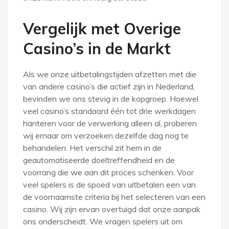
Vergelijk met Overige
Casino’s in de Markt
Als we onze uitbetalingstijden afzetten met die
van andere casino’s die actief zijn in Nederland,
bevinden we ons stevig in de kopgroep. Hoewel
veel casino’s standaard één tot drie werkdagen
hanteren voor de verwerking alleen al, proberen
wij ernaar om verzoeken dezelfde dag nog te
behandelen. Het verschil zit hem in de
geautomatiseerde doeltreffendheid en de
voorrang die we aan dit proces schenken. Voor
veel spelers is de spoed van uitbetalen een van
de voornaamste criteria bij het selecteren van een
casino. Wij zijn ervan overtuigd dat onze aanpak
ons onderscheidt. We vragen spelers uit om