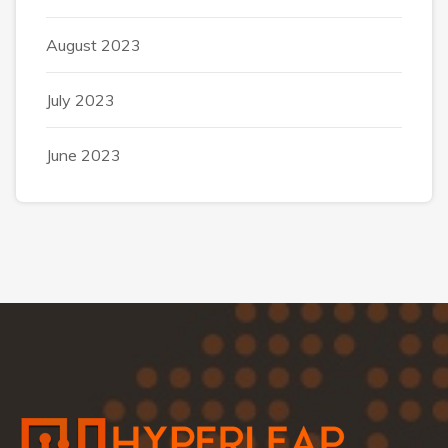
August 2023
July 2023
June 2023