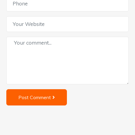
Post Comment