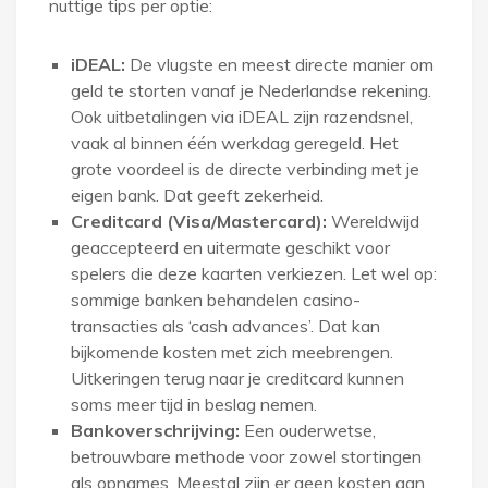
nuttige tips per optie:
iDEAL:
De vlugste en meest directe manier om
geld te storten vanaf je Nederlandse rekening.
Ook uitbetalingen via iDEAL zijn razendsnel,
vaak al binnen één werkdag geregeld. Het
grote voordeel is de directe verbinding met je
eigen bank. Dat geeft zekerheid.
Creditcard (Visa/Mastercard):
Wereldwijd
geaccepteerd en uitermate geschikt voor
spelers die deze kaarten verkiezen. Let wel op:
sommige banken behandelen casino-
transacties als ‘cash advances’. Dat kan
bijkomende kosten met zich meebrengen.
Uitkeringen terug naar je creditcard kunnen
soms meer tijd in beslag nemen.
Bankoverschrijving:
Een ouderwetse,
betrouwbare methode voor zowel stortingen
als opnames. Meestal zijn er geen kosten aan