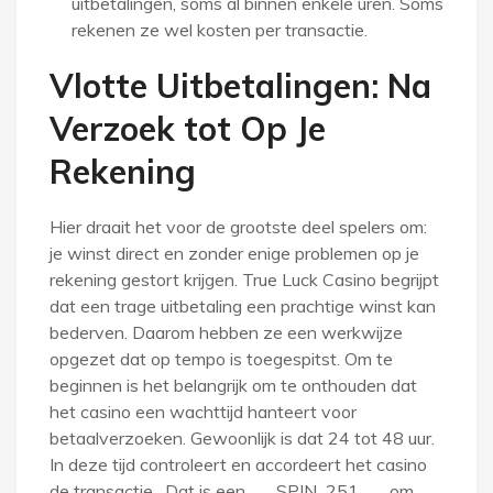
uitbetalingen, soms al binnen enkele uren. Soms
rekenen ze wel kosten per transactie.
Vlotte Uitbetalingen: Na
Verzoek tot Op Je
Rekening
Hier draait het voor de grootste deel spelers om:
je winst direct en zonder enige problemen op je
rekening gestort krijgen. True Luck Casino begrijpt
dat een trage uitbetaling een prachtige winst kan
bederven. Daarom hebben ze een werkwijze
opgezet dat op tempo is toegespitst. Om te
beginnen is het belangrijk om te onthouden dat
het casino een wachttijd hanteert voor
betaalverzoeken. Gewoonlijk is dat 24 tot 48 uur.
In deze tijd controleert en accordeert het casino
de transactie . Dat is een ___SPIN_251___ om