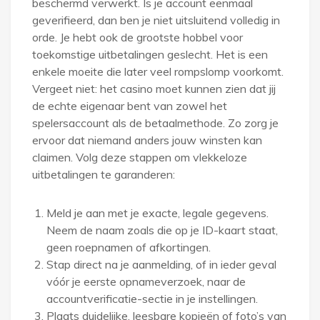
beschermd verwerkt. Is je account eenmaal
geverifieerd, dan ben je niet uitsluitend volledig in
orde. Je hebt ook de grootste hobbel voor
toekomstige uitbetalingen geslecht. Het is een
enkele moeite die later veel rompslomp voorkomt.
Vergeet niet: het casino moet kunnen zien dat jij
de echte eigenaar bent van zowel het
spelersaccount als de betaalmethode. Zo zorg je
ervoor dat niemand anders jouw winsten kan
claimen. Volg deze stappen om vlekkeloze
uitbetalingen te garanderen:
Meld je aan met je exacte, legale gegevens.
Neem de naam zoals die op je ID-kaart staat,
geen roepnamen of afkortingen.
Stap direct na je aanmelding, of in ieder geval
vóór je eerste opnameverzoek, naar de
accountverificatie-sectie in je instellingen.
Plaats duidelijke, leesbare kopieën of foto’s van