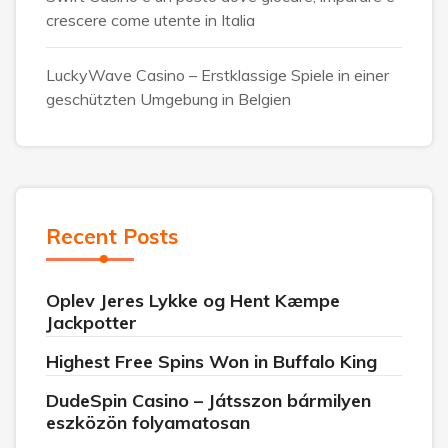
crescere come utente in Italia
LuckyWave Casino – Erstklassige Spiele in einer
geschützten Umgebung in Belgien
Recent Posts
Oplev Jeres Lykke og Hent Kæmpe
Jackpotter
Highest Free Spins Won in Buffalo King
DudeSpin Casino – Játsszon bármilyen
eszközön folyamatosan