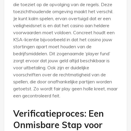
die toeziet op de opvolging van de regels. Deze
toezichthoudende omgeving maakt het verschil.
Je kunt kalm spelen, ervan overtuigd dat er een
veiligheidsnet is en dat het casino aan heldere
voorwaarden moet voldoen. Concreet houdt een
KSA-licentie bijvoorbeeld in dat het casino jouw
stortingen apart moet houden van de
bedrijfsmiddelen. Dit zogenaamde ‘player fund’
zorgt ervoor dat jouw geld altijd beschikbaar is
voor uitbetaling. Ook zijn er duidelijke
voorschriften over de rechtmatigheid van de
spellen, die door onafhankelijke partijen worden
getoetst. Zo wordt fair play geen holle kreet, maar
een gecontroleerd feit.
Verificatieproces: Een
Onmisbare Stap voor