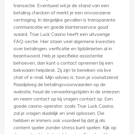
transactie. Eventueel wil je de stand van een
betaling checken of merkt je een onvoorziene
vertraging. In dergelijke gevallen is transparante
communicatie en goede klantenservice goud
waard. True Luck Casino heeft een uitvoerige
FAQ-sectie. Hier staan veel algemene kwesties
over betalingen, verificatie en tijdslimieten al in
beantwoord. Heb je specifieke assistentie
behoeven, dan kunt u contact opnemen bij een
bekwaam helpdesk. Zij zijn te bereiken via live
chat of e-mail. Mijn advies is: toon je vooruitziend.
Raadpleeg de betalingsvoorwaarden op de
website, houd de verwerkingstijden in de smiezen
en neem contact op bij vragen contact op. Een
goede casino-operator, zoals True Luck Casino,
zal je vragen duidelijk en snel oplossen. Die
hebben er immers ook voordeel bij dat jij als
content speler zonder stress kunt spelen. Kijk op