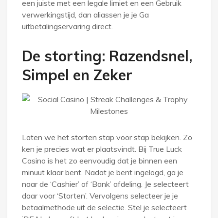
een juiste met een legale limiet en een Gebruik
verwerkingstijd, dan aliassen je je Ga
uitbetalingservaring direct.
De storting: Razendsnel,
Simpel en Zeker
Laten we het storten stap voor stap bekijken. Zo
ken je precies wat er plaatsvindt. Bij True Luck
Casino is het zo eenvoudig dat je binnen een
minuut klaar bent. Nadat je bent ingelogd, ga je
naar de ‘Cashier’ of ‘Bank’ afdeling. Je selecteert
daar voor ‘Storten’. Vervolgens selecteer je je
betaalmethode uit de selectie. Stel je selecteert