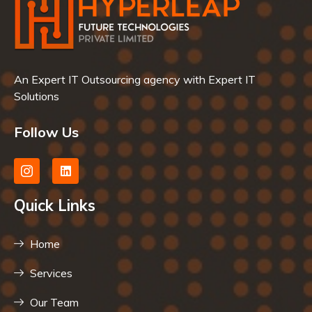
An Expert IT Outsourcing agency with Expert IT
Solutions
Follow Us
Quick Links
Home
Services
Our Team