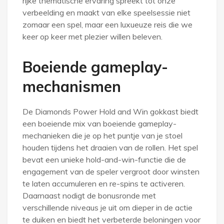
rijke thematische ervaring spreekt tot onze
verbeelding en maakt van elke speelsessie niet
zomaar een spel, maar een luxueuze reis die we
keer op keer met plezier willen beleven.
Boeiende gameplay-
mechanismen
De Diamonds Power Hold and Win gokkast biedt
een boeiende mix van boeiende gameplay-
mechanieken die je op het puntje van je stoel
houden tijdens het draaien van de rollen. Het spel
bevat een unieke hold-and-win-functie die de
engagement van de speler vergroot door winsten
te laten accumuleren en re-spins te activeren.
Daarnaast nodigt de bonusronde met
verschillende niveaus je uit om dieper in de actie
te duiken en biedt het verbeterde beloningen voor