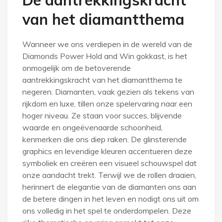
De aantrekkingskracht
van het diamantthema
Wanneer we ons verdiepen in de wereld van de
Diamonds Power Hold and Win gokkast, is het
onmogelijk om de betoverende
aantrekkingskracht van het diamantthema te
negeren. Diamanten, vaak gezien als tekens van
rijkdom en luxe, tillen onze spelervaring naar een
hoger niveau. Ze staan voor succes, blijvende
waarde en ongeëvenaarde schoonheid,
kenmerken die ons diep raken. De glinsterende
graphics en levendige kleuren accentueren deze
symboliek en creëren een visueel schouwspel dat
onze aandacht trekt. Terwijl we de rollen draaien,
herinnert de elegantie van de diamanten ons aan
de betere dingen in het leven en nodigt ons uit om
ons volledig in het spel te onderdompelen. Deze