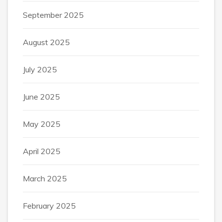
September 2025
August 2025
July 2025
June 2025
May 2025
April 2025
March 2025
February 2025