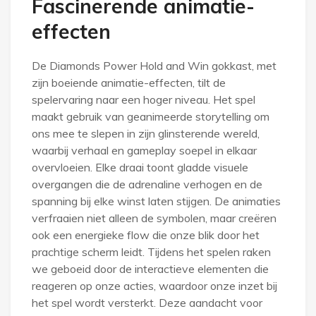
Fascinerende animatie-
effecten
De Diamonds Power Hold and Win gokkast, met
zijn boeiende animatie-effecten, tilt de
spelervaring naar een hoger niveau. Het spel
maakt gebruik van geanimeerde storytelling om
ons mee te slepen in zijn glinsterende wereld,
waarbij verhaal en gameplay soepel in elkaar
overvloeien. Elke draai toont gladde visuele
overgangen die de adrenaline verhogen en de
spanning bij elke winst laten stijgen. De animaties
verfraaien niet alleen de symbolen, maar creëren
ook een energieke flow die onze blik door het
prachtige scherm leidt. Tijdens het spelen raken
we geboeid door de interactieve elementen die
reageren op onze acties, waardoor onze inzet bij
het spel wordt versterkt. Deze aandacht voor