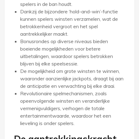
spelers in de ban houdt.
Dankzij de bijzondere ‘hold-and-win’-functie
kunnen spelers winsten verzamelen, wat de
betrokkenheid vergroot en het spel
aantrekkelijker maakt.
Bonusrondes op diverse niveaus bieden
boeiende mogelijkheden voor betere
uitbetalingen, waardoor spelers betrokken
blijven bij elke speelsessie.
De mogelijkheid om grote winsten te winnen,
waaronder aanzienlijke jackpots, draagt bij aan
de anticipatie en verwachting bij elke draai.
Revolutionaire spelmechanismen, zoals
opeenvolgende winsten en veranderlijke
vermenigvuldigers, verhogen de totale
entertainmentwaarde, waardoor het een
lieveling is onder spelers.