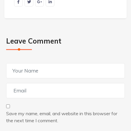
Leave Comment
Save my name, email, and website in this browser for
the next time I comment.