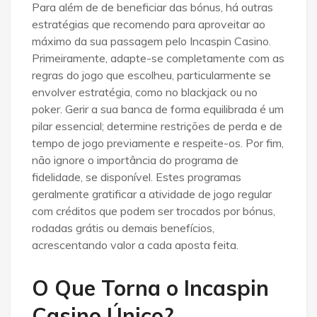
Para além de de beneficiar das bónus, há outras
estratégias que recomendo para aproveitar ao
máximo da sua passagem pelo Incaspin Casino.
Primeiramente, adapte-se completamente com as
regras do jogo que escolheu, particularmente se
envolver estratégia, como no blackjack ou no
poker. Gerir a sua banca de forma equilibrada é um
pilar essencial; determine restrições de perda e de
tempo de jogo previamente e respeite-os. Por fim,
não ignore o importância do programa de
fidelidade, se disponível. Estes programas
geralmente gratificar a atividade de jogo regular
com créditos que podem ser trocados por bónus,
rodadas grátis ou demais benefícios,
acrescentando valor a cada aposta feita.
O Que Torna o Incaspin
Casino Único?