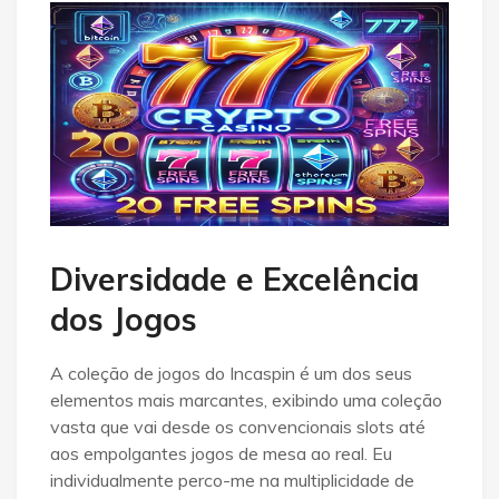
Diversidade e Excelência
dos Jogos
A coleção de jogos do Incaspin é um dos seus
elementos mais marcantes, exibindo uma coleção
vasta que vai desde os convencionais slots até
aos empolgantes jogos de mesa ao real. Eu
individualmente perco-me na multiplicidade de