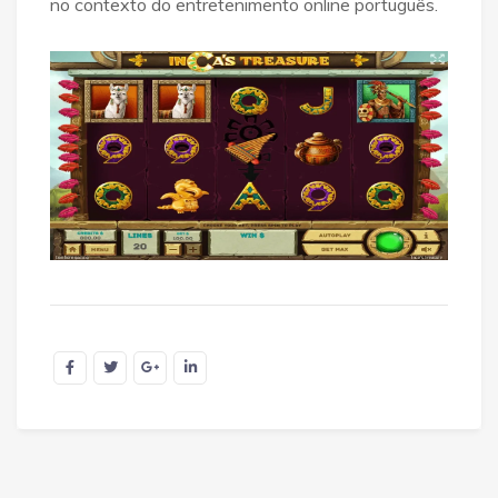
no contexto do entretenimento online português.