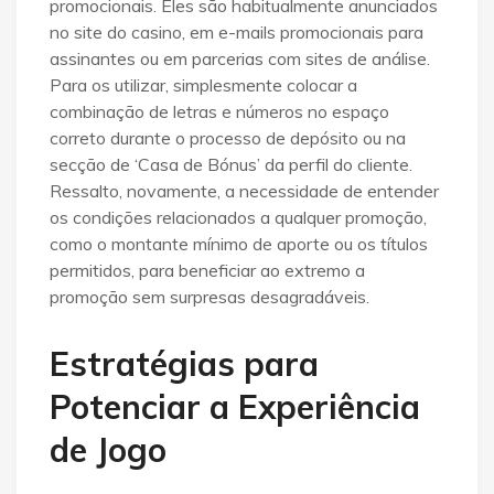
promocionais. Eles são habitualmente anunciados
no site do casino, em e-mails promocionais para
assinantes ou em parcerias com sites de análise.
Para os utilizar, simplesmente colocar a
combinação de letras e números no espaço
correto durante o processo de depósito ou na
secção de ‘Casa de Bónus’ da perfil do cliente.
Ressalto, novamente, a necessidade de entender
os condições relacionados a qualquer promoção,
como o montante mínimo de aporte ou os títulos
permitidos, para beneficiar ao extremo a
promoção sem surpresas desagradáveis.
Estratégias para
Potenciar a Experiência
de Jogo