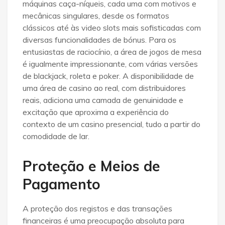
máquinas caça-níqueis, cada uma com motivos e
mecânicas singulares, desde os formatos
clássicos até às video slots mais sofisticadas com
diversas funcionalidades de bónus. Para os
entusiastas de raciocínio, a área de jogos de mesa
é igualmente impressionante, com várias versões
de blackjack, roleta e poker. A disponibilidade de
uma área de casino ao real, com distribuidores
reais, adiciona uma camada de genuinidade e
excitação que aproxima a experiência do
contexto de um casino presencial, tudo a partir do
comodidade de lar.
Proteção e Meios de
Pagamento
A proteção dos registos e das transações
financeiras é uma preocupação absoluta para