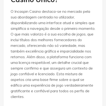
O Incaspin Casino destaca-se no mercado pela
sua abordagem centrada no utilizador,
disponibilizando uma interface atual e simples que
simplifica a navegação desde o primeiro momento.
O que mais valorizo é a sua escolha de jogos, que
inclui títulos dos melhores fornecedores do
mercado, oferecendo não só variedade, mas
também excelência gráfica e imparcialidade nos
retornos. Além disso, a plataforma funciona com
uma licença respeitável, um detalhe crucial que
sempre confirmo e que assegura um contexto de
jogo confiável e licenciado. Esta mistura de
aspetos cria uma base firme sobre a qual se
edifica uma experiência de jogo verdadeiramente
gratificante e confiável para todos os perfis de
clientes.