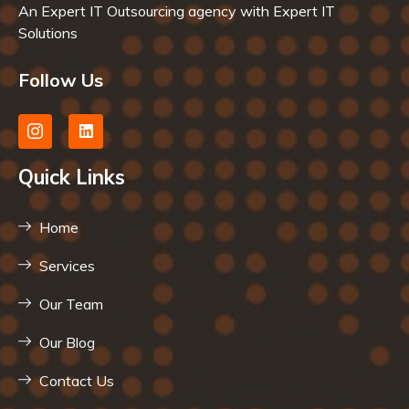
An Expert IT Outsourcing agency with Expert IT
Solutions
Follow Us
Quick Links
Home
Services
Our Team
Our Blog
Contact Us