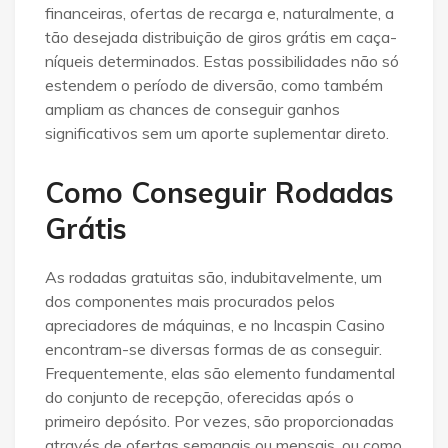
financeiras, ofertas de recarga e, naturalmente, a
tão desejada distribuição de giros grátis em caça-
níqueis determinados. Estas possibilidades não só
estendem o período de diversão, como também
ampliam as chances de conseguir ganhos
significativos sem um aporte suplementar direto.
Como Conseguir Rodadas
Grátis
As rodadas gratuitas são, indubitavelmente, um
dos componentes mais procurados pelos
apreciadores de máquinas, e no Incaspin Casino
encontram-se diversas formas de as conseguir.
Frequentemente, elas são elemento fundamental
do conjunto de recepção, oferecidas após o
primeiro depósito. Por vezes, são proporcionadas
através de ofertas semanais ou mensais, ou como