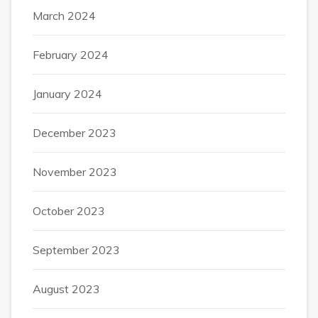
March 2024
February 2024
January 2024
December 2023
November 2023
October 2023
September 2023
August 2023