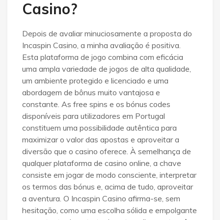
Casino?
Depois de avaliar minuciosamente a proposta do
Incaspin Casino, a minha avaliação é positiva.
Esta plataforma de jogo combina com eficácia
uma ampla variedade de jogos de alta qualidade,
um ambiente protegido e licenciado e uma
abordagem de bônus muito vantajosa e
constante. As free spins e os bónus codes
disponíveis para utilizadores em Portugal
constituem uma possibilidade autêntica para
maximizar o valor das apostas e aproveitar a
diversão que o casino oferece. À semelhança de
qualquer plataforma de casino online, a chave
consiste em jogar de modo consciente, interpretar
os termos das bónus e, acima de tudo, aproveitar
a aventura. O Incaspin Casino afirma-se, sem
hesitação, como uma escolha sólida e empolgante