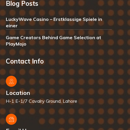
Blog Posts
LuckyWave Casino – Erstklassige Spiele in
einer
Game Creators Behind Game Selection at
PlayMojo
Contact Info
Location
H-1 E-1/7 Cavalry Ground, Lahore