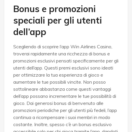
Bonus e promozioni
speciali per gli utenti
dell’app
Scegliendo di scoprire l’app Win Airlines Casino,
troverai rapidamente una ricchezza di bonus e
promozioni esclusivi pensati specificamente per gli
utenti dell’app. Questi premi esclusivi sono ideati
per ottimizzare la tua esperienza di gioco e
aumentare le tue possibili vincite. Non posso
sottolineare abbastanza come questi vantaggi
dell’app possano incrementare le tue possibilità di
gioco. Dai generosi bonus di benvenuto alle
promozioni periodiche per gli utenti più fedeli, l’app
continua a ricompensare i suoi membri in modo
costante. Inoltre, spesso c’è un bonus esclusivo
accessibile solo per chi gioca tramite l’app, dandoti