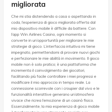
migliorata
Che mi stia distendendo a casa o aspettando in
coda, l’esperienza di gioco migliorata offerta dal
mio dispositivo mobile è difficile da battere. Con
l’app Win Airlines Casino, ogni momento si
converte in un’opportunità per migliorare le mie
strategie di gioco. L’interfaccia intuitiva mi tiene
impegnato, permettendomi di provare nuovi giochi
e perfezionare le mie abilità in movimento. Il gioco
mobile non è solo pratico; è una piattaforma che
incrementa il coinvolgimento dei giocatori,
facilitando più facile controllare i miei progressi e
modificare il mio approccio in tempo reale. La
connessione scorrevole con i croupier dal vivo e le
funzionalità interattive generano un’atmosfera
vivace che ricrea l’emozione di un casinò fisico.
Essenzialmente, la mia esperienza di gioco mobile