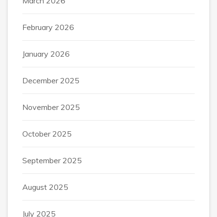
March 2026
February 2026
January 2026
December 2025
November 2025
October 2025
September 2025
August 2025
July 2025