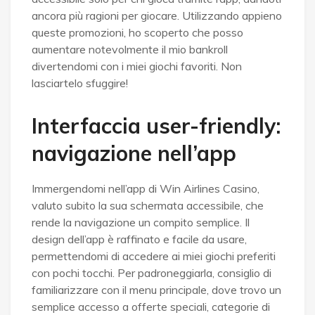
ancora più ragioni per giocare. Utilizzando appieno
queste promozioni, ho scoperto che posso
aumentare notevolmente il mio bankroll
divertendomi con i miei giochi favoriti. Non
lasciartelo sfuggire!
Interfaccia user-friendly:
navigazione nell’app
Immergendomi nell’app di Win Airlines Casino,
valuto subito la sua schermata accessibile, che
rende la navigazione un compito semplice. Il
design dell’app è raffinato e facile da usare,
permettendomi di accedere ai miei giochi preferiti
con pochi tocchi. Per padroneggiarla, consiglio di
familiarizzare con il menu principale, dove trovo un
semplice accesso a offerte speciali, categorie di