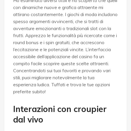
Ho esaminato diversi titoli e ho scoperto che quelli
con dinamiche nuove e grafica attraente mi
attirano costantemente. I giochi di moda includono
spesso argomenti avvincenti, che si tratti di
avventure emozionanti o tradizionali slot con la
frutti. Apprezzo le funzionalità più ricercate come i
round bonus e i spin gratuiti, che accrescono
l’eccitazione e le potenziali vincite. L’interfaccia
accessibile dell’applicazione del casino fa un
compito facile scoprire queste scelte attraenti.
Concentrandoti sui tuoi favoriti e provando vari
stili, puoi migliorare notevolmente la tua
esperienza ludica. Tuffati e trova le tue opzioni
preferite subito!
Interazioni con croupier
dal vivo