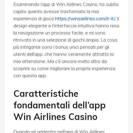
Esaminando l’app di Win Airlines Casino, ho subito
capito quanto avesse trasformato la mia
esperienza di gioco
https://winsairlines.com/it-it/
. Il
design elegante e l’interfaccia intuitiva hanno reso
la navigazione un processo facile, e mi sono
ritrovato in una selezione di giochi ampia. La cosa
più intrigante sono i bonus unici pensati per gli
utenti dell’app, che hanno veramente attratto la
mia attenzione. Ma c’è ancora molto altro da
scoprire su come migliorare la propria esperienza
con questa app.
Caratteristiche
fondamentali dell’app
Win Airlines Casino
Quando mi addentro nell’app di Win Airlines