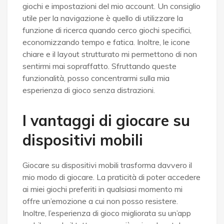
giochi e impostazioni del mio account. Un consiglio
utile per la navigazione è quello di utilizzare la
funzione di ricerca quando cerco giochi specifici,
economizzando tempo e fatica. Inoltre, le icone
chiare e il layout strutturato mi permettono di non
sentirmi mai sopraffatto. Sfruttando queste
funzionalità, posso concentrarmi sulla mia
esperienza di gioco senza distrazioni.
I vantaggi di giocare su
dispositivi mobili
Giocare su dispositivi mobili trasforma davvero il
mio modo di giocare. La praticità di poter accedere
ai miei giochi preferiti in qualsiasi momento mi
offre un’emozione a cui non posso resistere.
Inoltre, l’esperienza di gioco migliorata su un’app