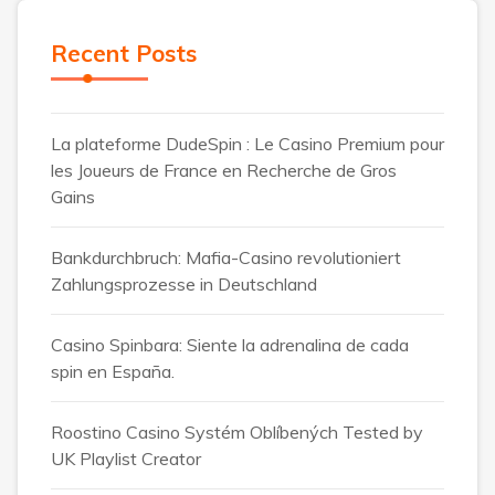
Recent Posts
La plateforme DudeSpin : Le Casino Premium pour
les Joueurs de France en Recherche de Gros
Gains
Bankdurchbruch: Mafia-Casino revolutioniert
Zahlungsprozesse in Deutschland
Casino Spinbara: Siente la adrenalina de cada
spin en España.
Roostino Casino Systém Oblíbených Tested by
UK Playlist Creator