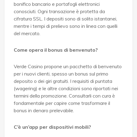
bonifico bancario e portafogli elettronici
conosciuti. Ogni transazione è protetta da
cifratura SSL. I depositi sono di solito istantanei,
mentre i tempi di prelievo sono in linea con quelli
del mercato.
Come opera il bonus di benvenuto?
Verde Casino propone un pacchetto di benvenuto
per i nuovi clienti, spesso un bonus sul primo
deposito o dei giri gratuiti. I requisiti di puntata
(wagering) e le altre condizioni sono riportati nei
termini della promozione. Consultarli con cura è
fondamentale per capire come trasformare il
bonus in denaro prelevabile.
C’è un’app per dispositivi mobili?