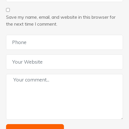
Save my name, email, and website in this browser for
the next time I comment.