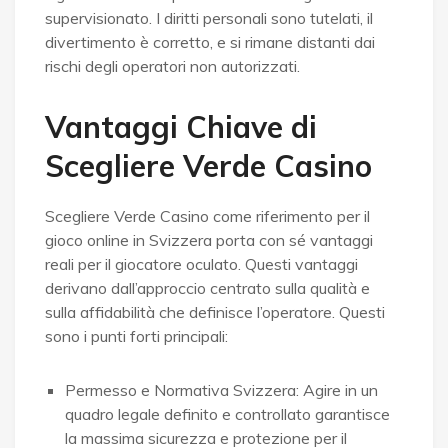
supervisionato. I diritti personali sono tutelati, il
divertimento è corretto, e si rimane distanti dai
rischi degli operatori non autorizzati.
Vantaggi Chiave di
Scegliere Verde Casino
Scegliere Verde Casino come riferimento per il
gioco online in Svizzera porta con sé vantaggi
reali per il giocatore oculato. Questi vantaggi
derivano dall’approccio centrato sulla qualità e
sulla affidabilità che definisce l’operatore. Questi
sono i punti forti principali:
Permesso e Normativa Svizzera: Agire in un
quadro legale definito e controllato garantisce
la massima sicurezza e protezione per il