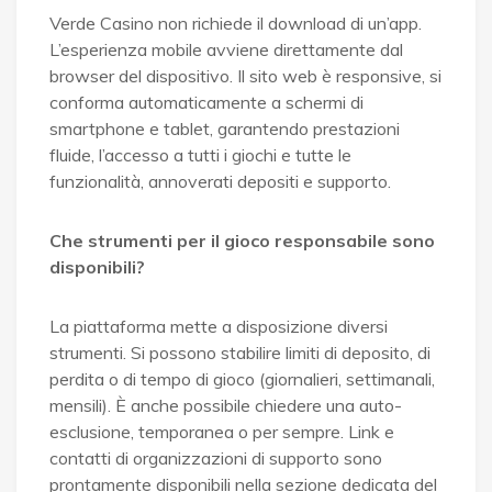
Verde Casino non richiede il download di un’app.
L’esperienza mobile avviene direttamente dal
browser del dispositivo. Il sito web è responsive, si
conforma automaticamente a schermi di
smartphone e tablet, garantendo prestazioni
fluide, l’accesso a tutti i giochi e tutte le
funzionalità, annoverati depositi e supporto.
Che strumenti per il gioco responsabile sono
disponibili?
La piattaforma mette a disposizione diversi
strumenti. Si possono stabilire limiti di deposito, di
perdita o di tempo di gioco (giornalieri, settimanali,
mensili). È anche possibile chiedere una auto-
esclusione, temporanea o per sempre. Link e
contatti di organizzazioni di supporto sono
prontamente disponibili nella sezione dedicata del