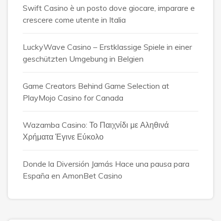
Swift Casino è un posto dove giocare, imparare e
crescere come utente in Italia
LuckyWave Casino – Erstklassige Spiele in einer
geschützten Umgebung in Belgien
Game Creators Behind Game Selection at
PlayMojo Casino for Canada
Wazamba Casino: Το Παιχνίδι με Αληθινά
Χρήματα Έγινε Εύκολο
Donde la Diversión Jamás Hace una pausa para
España en AmonBet Casino