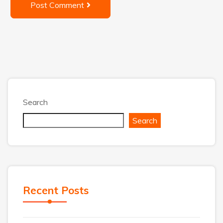
Post Comment
Search
Search
Recent Posts