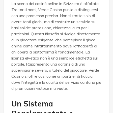
La scena dei casinò online in Svizzera è affollata.
Tra tanti nomi, Verde Casino punta a distinguersi
con una promessa precisa. Non si tratta solo di
avere tanti giochi, ma di costruire un servizio su
basi solide: protezione, chiarezza, cura per i
particolari. Questa filosofia si rivolge direttamente
a un giocatore esigente, che percepisce il gioco
online come intrattenimento dove l’affidabilità di
chi opera la piattaforma è fondamentale. La
licenza elvetica non è una semplice etichetta sul
portale. Rappresenta una garanzia di una
supervisione severa, a tutela del giocatore. Verde
Casino si offre così come un partner di fiducia,
dove l’integrità e la qualità del servizio contano più
di promozioni vistose ma vuote.
Un Sistema