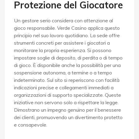
Protezione del Giocatore
Un gestore serio considera con attenzione al
gioco responsabile. Verde Casino applica questo
principio nel suo lavoro quotidiano. La sede offre
strumenti concreti per assistere i giocatori a
monitorare la propria esperienza. Si possono
impostare soglie di deposito, di perdita o di tempo
di gioco. È disponibile anche la possibilità per una
sospensione autonoma, a termine o a tempo
indeterminato. Sul sito si reperiscono con facilità
indicazioni precise e collegamenti immediati a
organizzazioni di supporto specializzate. Queste
iniziative non servono solo a rispettare la legge.
Dimostrano un impegno genuino per il benessere
dei clienti, promuovendo un divertimento protetto
e consapevole.