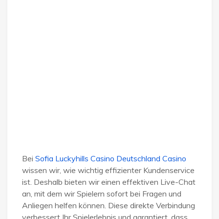
Bei
Sofia Luckyhills Casino Deutschland Casino
wissen wir, wie wichtig effizienter Kundenservice
ist. Deshalb bieten wir einen effektiven Live-Chat
an, mit dem wir Spielern sofort bei Fragen und
Anliegen helfen können. Diese direkte Verbindung
verbessert Ihr Spielerlebnis und garantiert, dass