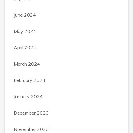
June 2024
May 2024
April 2024
March 2024
February 2024
January 2024
December 2023
November 2023