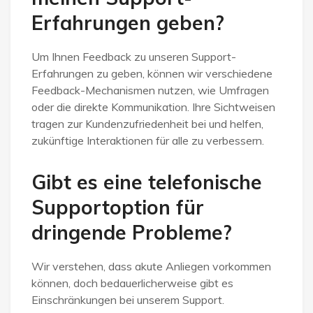
Erfahrungen geben?
Um Ihnen Feedback zu unseren Support-
Erfahrungen zu geben, können wir verschiedene
Feedback-Mechanismen nutzen, wie Umfragen
oder die direkte Kommunikation. Ihre Sichtweisen
tragen zur Kundenzufriedenheit bei und helfen,
zukünftige Interaktionen für alle zu verbessern.
Gibt es eine telefonische
Supportoption für
dringende Probleme?
Wir verstehen, dass akute Anliegen vorkommen
können, doch bedauerlicherweise gibt es
Einschränkungen bei unserem Support.