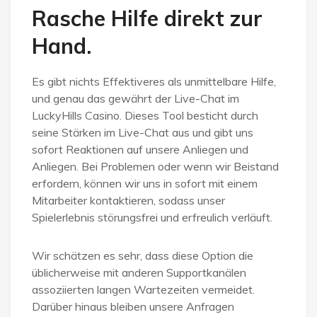
Rasche Hilfe direkt zur
Hand.
Es gibt nichts Effektiveres als unmittelbare Hilfe,
und genau das gewährt der Live-Chat im
LuckyHills Casino. Dieses Tool besticht durch
seine Stärken im Live-Chat aus und gibt uns
sofort Reaktionen auf unsere Anliegen und
Anliegen. Bei Problemen oder wenn wir Beistand
erfordern, können wir uns in sofort mit einem
Mitarbeiter kontaktieren, sodass unser
Spielerlebnis störungsfrei und erfreulich verläuft.
Wir schätzen es sehr, dass diese Option die
üblicherweise mit anderen Supportkanälen
assoziierten langen Wartezeiten vermeidet.
Darüber hinaus bleiben unsere Anfragen