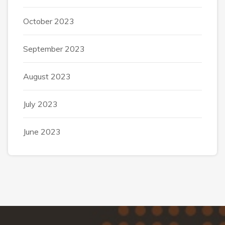
October 2023
September 2023
August 2023
July 2023
June 2023