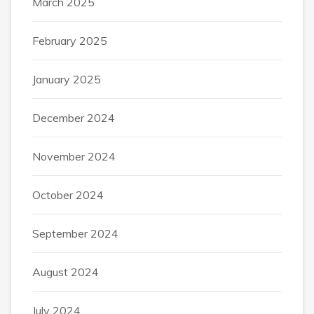
March 2025
February 2025
January 2025
December 2024
November 2024
October 2024
September 2024
August 2024
July 2024