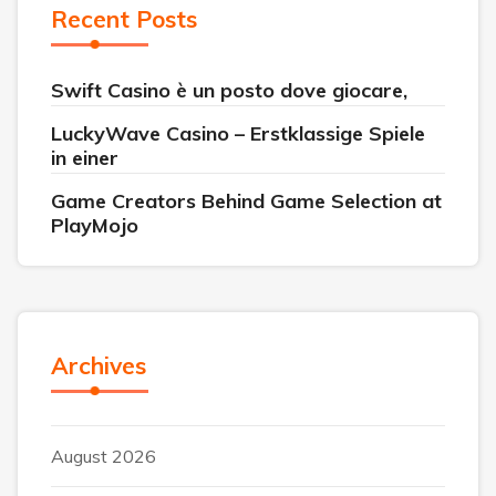
Recent Posts
Swift Casino è un posto dove giocare,
LuckyWave Casino – Erstklassige Spiele
in einer
Game Creators Behind Game Selection at
PlayMojo
Archives
August 2026