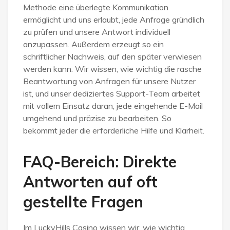
Methode eine überlegte Kommunikation
ermöglicht und uns erlaubt, jede Anfrage gründlich
zu prüfen und unsere Antwort individuell
anzupassen. Außerdem erzeugt so ein
schriftlicher Nachweis, auf den später verwiesen
werden kann. Wir wissen, wie wichtig die rasche
Beantwortung von Anfragen für unsere Nutzer
ist, und unser dediziertes Support-Team arbeitet
mit vollem Einsatz daran, jede eingehende E-Mail
umgehend und präzise zu bearbeiten. So
bekommt jeder die erforderliche Hilfe und Klarheit.
FAQ-Bereich: Direkte
Antworten auf oft
gestellte Fragen
Im LuckyHills Casino wissen wir, wie wichtig