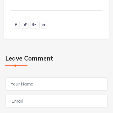
Leave Comment