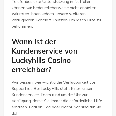
Telefonbasierte Unterstützung in Notfällen
können wir bedauerlicherweise nicht anbieten.
Wir raten Ihnen jedoch, unsere weiteren
verfügbaren Kanäle zu nutzen, um rasch Hilfe zu
bekommen.
Wann ist der
Kundenservice von
Luckyhills Casino
erreichbar?
Wir wissen, wie wichtig die Verfügbarkeit von
Support ist. Bei LuckyHills steht Ihnen unser
Kundenservice-Team rund um die Uhr zur
Verfügung, damit Sie immer die erforderliche Hilfe
erhalten. Egal ob Tag oder Nacht, wir sind für Sie
da!