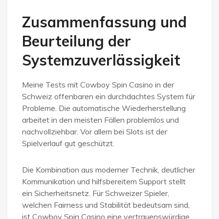
Zusammenfassung und
Beurteilung der
Systemzuverlässigkeit
Meine Tests mit Cowboy Spin Casino in der
Schweiz offenbaren ein durchdachtes System für
Probleme. Die automatische Wiederherstellung
arbeitet in den meisten Fällen problemlos und
nachvollziehbar. Vor allem bei Slots ist der
Spielverlauf gut geschützt.
Die Kombination aus moderner Technik, deutlicher
Kommunikation und hilfsbereitem Support stellt
ein Sicherheitsnetz. Für Schweizer Spieler,
welchen Fairness und Stabilität bedeutsam sind,
ist Cowboy Spin Casino eine vertrauenswürdige