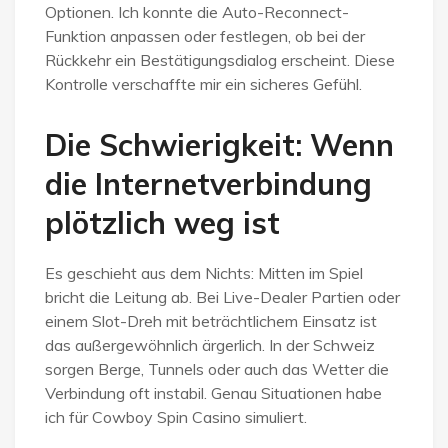
Optionen. Ich konnte die Auto-Reconnect-
Funktion anpassen oder festlegen, ob bei der
Rückkehr ein Bestätigungsdialog erscheint. Diese
Kontrolle verschaffte mir ein sicheres Gefühl.
Die Schwierigkeit: Wenn
die Internetverbindung
plötzlich weg ist
Es geschieht aus dem Nichts: Mitten im Spiel
bricht die Leitung ab. Bei Live-Dealer Partien oder
einem Slot-Dreh mit beträchtlichem Einsatz ist
das außergewöhnlich ärgerlich. In der Schweiz
sorgen Berge, Tunnels oder auch das Wetter die
Verbindung oft instabil. Genau Situationen habe
ich für Cowboy Spin Casino simuliert.