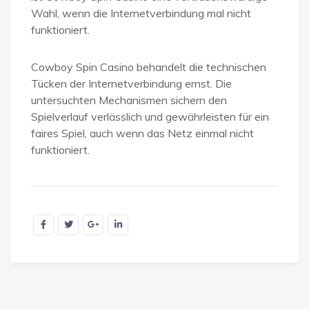
Wahl, wenn die Internetverbindung mal nicht
funktioniert.
Cowboy Spin Casino behandelt die technischen
Tücken der Internetverbindung ernst. Die
untersuchten Mechanismen sichern den
Spielverlauf verlässlich und gewährleisten für ein
faires Spiel, auch wenn das Netz einmal nicht
funktioniert.