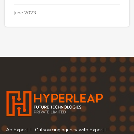
June 2023
An Expert IT Outsourcing agency with Expert IT