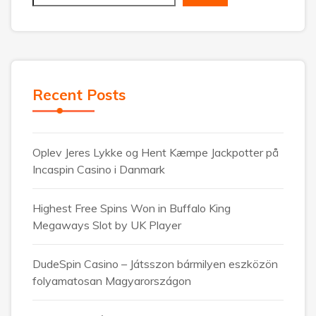
Recent Posts
Oplev Jeres Lykke og Hent Kæmpe Jackpotter på
Incaspin Casino i Danmark
Highest Free Spins Won in Buffalo King
Megaways Slot by UK Player
DudeSpin Casino – Játsszon bármilyen eszközön
folyamatosan Magyarországon