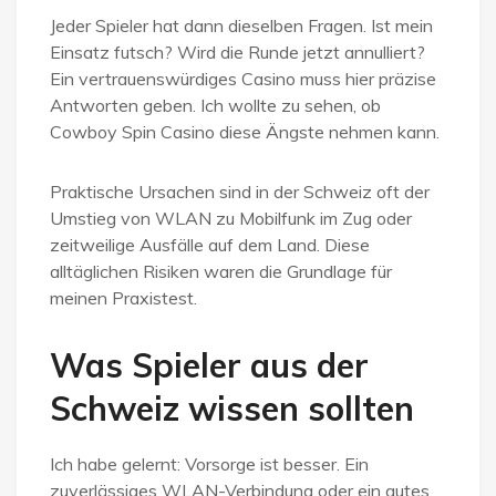
Jeder Spieler hat dann dieselben Fragen. Ist mein
Einsatz futsch? Wird die Runde jetzt annulliert?
Ein vertrauenswürdiges Casino muss hier präzise
Antworten geben. Ich wollte zu sehen, ob
Cowboy Spin Casino diese Ängste nehmen kann.
Praktische Ursachen sind in der Schweiz oft der
Umstieg von WLAN zu Mobilfunk im Zug oder
zeitweilige Ausfälle auf dem Land. Diese
alltäglichen Risiken waren die Grundlage für
meinen Praxistest.
Was Spieler aus der
Schweiz wissen sollten
Ich habe gelernt: Vorsorge ist besser. Ein
zuverlässiges WLAN-Verbindung oder ein gutes