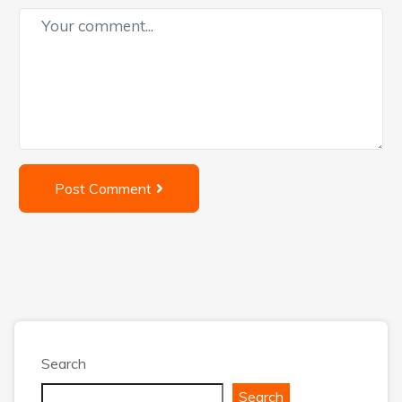
Post Comment
Search
Search