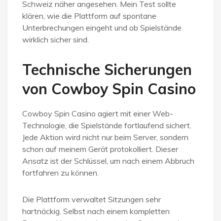
Schweiz näher angesehen. Mein Test sollte
klären, wie die Plattform auf spontane
Unterbrechungen eingeht und ob Spielstände
wirklich sicher sind.
Technische Sicherungen
von Cowboy Spin Casino
Cowboy Spin Casino agiert mit einer Web-
Technologie, die Spielstände fortlaufend sichert.
Jede Aktion wird nicht nur beim Server, sondern
schon auf meinem Gerät protokolliert. Dieser
Ansatz ist der Schlüssel, um nach einem Abbruch
fortfahren zu können.
Die Plattform verwaltet Sitzungen sehr
hartnäckig. Selbst nach einem kompletten