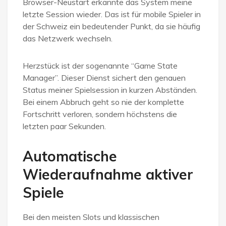
Browser-Neustart erkannte das System meine
letzte Session wieder. Das ist für mobile Spieler in
der Schweiz ein bedeutender Punkt, da sie häufig
das Netzwerk wechseln.
Herzstück ist der sogenannte “Game State
Manager”. Dieser Dienst sichert den genauen
Status meiner Spielsession in kurzen Abständen.
Bei einem Abbruch geht so nie der komplette
Fortschritt verloren, sondern höchstens die
letzten paar Sekunden.
Automatische
Wiederaufnahme aktiver
Spiele
Bei den meisten Slots und klassischen