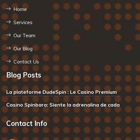
Home
Services
Our Team
Our Blog
Contact Us
Blog Posts
La plateforme DudeSpin : Le Casino Premium
Casino Spinbara: Siente la adrenalina de cada
Contact Info