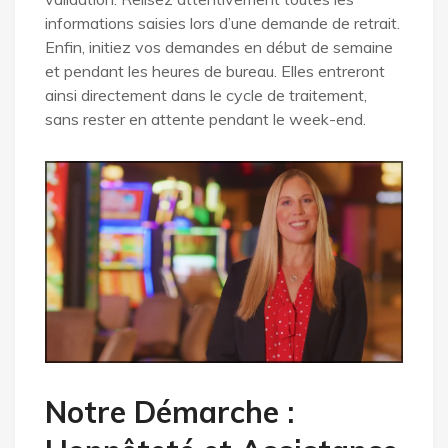
informations saisies lors d’une demande de retrait.
Enfin, initiez vos demandes en début de semaine
et pendant les heures de bureau. Elles entreront
ainsi directement dans le cycle de traitement,
sans rester en attente pendant le week-end.
Notre Démarche :