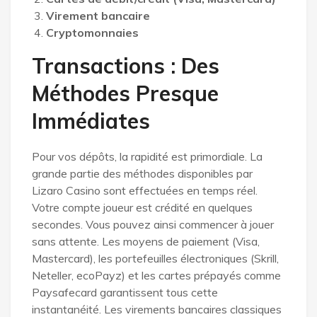
Virement bancaire
Cryptomonnaies
Transactions : Des
Méthodes Presque
Immédiates
Pour vos dépôts, la rapidité est primordiale. La
grande partie des méthodes disponibles par
Lizaro Casino sont effectuées en temps réel.
Votre compte joueur est crédité en quelques
secondes. Vous pouvez ainsi commencer à jouer
sans attente. Les moyens de paiement (Visa,
Mastercard), les portefeuilles électroniques (Skrill,
Neteller, ecoPayz) et les cartes prépayés comme
Paysafecard garantissent tous cette
instantanéité. Les virements bancaires classiques