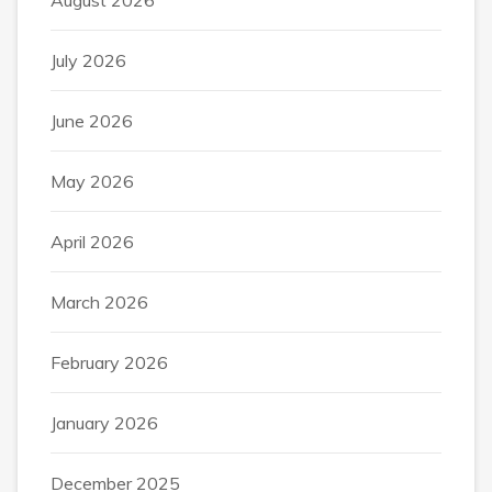
July 2026
June 2026
May 2026
April 2026
March 2026
February 2026
January 2026
December 2025