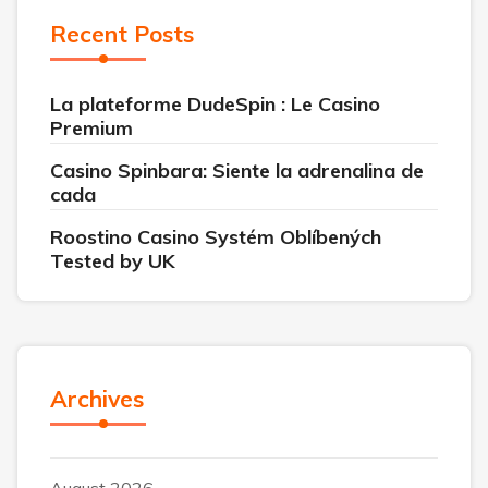
Recent Posts
La plateforme DudeSpin : Le Casino
Premium
Casino Spinbara: Siente la adrenalina de
cada
Roostino Casino Systém Oblíbených
Tested by UK
Archives
August 2026