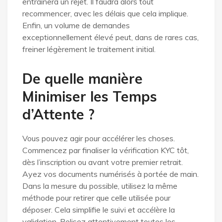
entraînera un rejet. Il faudra alors tout
recommencer, avec les délais que cela implique.
Enfin, un volume de demandes
exceptionnellement élevé peut, dans de rares cas,
freiner légèrement le traitement initial.
De quelle manière
Minimiser les Temps
d’Attente ?
Vous pouvez agir pour accélérer les choses.
Commencez par finaliser la vérification KYC tôt,
dès l’inscription ou avant votre premier retrait.
Ayez vos documents numérisés à portée de main.
Dans la mesure du possible, utilisez la même
méthode pour retirer que celle utilisée pour
déposer. Cela simplifie le suivi et accélère la
validation. Relisez attentivement toutes les