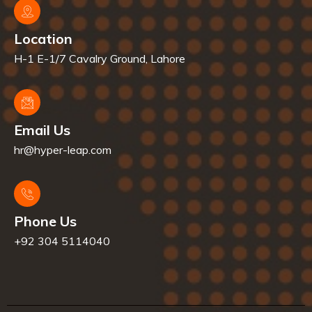
Location
H-1 E-1/7 Cavalry Ground, Lahore
Email Us
hr@hyper-leap.com
Phone Us
+92 304 5114040