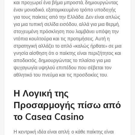
και προχωρεί ένα βήμα μπροστά, δημιουργώντας
έναν μοναδικό, εξατομικευμένο τρόπο υποδοχής
για τους παίκτες από την Ελλάδα. Δεν είναι απλώς
για μια τυπική σελίδα εισόδου, αλλά για μια θερμή,
στοχευμένη πρόσκληση που λαμβάνει υπόψη την
ντόπια κουλτούρα και τις προτιμήσεις. Αυτή η
στρατηγική αλλάζει το απλό «καλώς ήρθατε» σε μια
γνησία αίσθηση ότι ο παίκτης είναι περιζήτητος και
αποδεκτός, δημιουργώντας το πλαίσιο για μια
ψυχαγωγία υψηλού επιπέδου που σέβεται τον
αθλητικό του πνεύμα και τις προσδοκίες του.
Η Λογική της
Προσαρμογής πίσω από
το Casea Casino
Η κεντρική ιδέα είναι απλή: ο κάθε παίκτης είναι