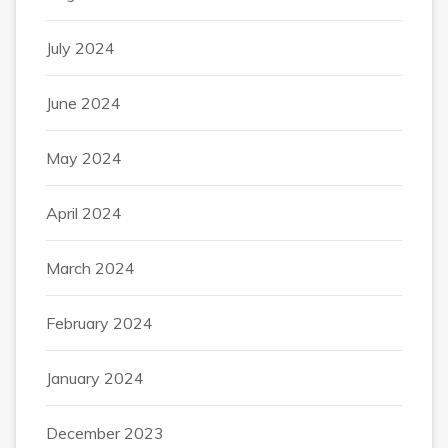
July 2024
June 2024
May 2024
April 2024
March 2024
February 2024
January 2024
December 2023