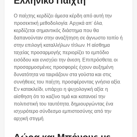
Ελληνικό Παίχτη
Ο παίχτης κερδίζει άμεσα κέρδη από αυτή την
προσεκτική μεθοδολογία. Αρχικά απ’ όλα,
κερδίζεται σημαντικός διάστημα που θα
δαπανούνταν στην αναζήτηση σε άγνωστο τοπίο ή
στην επιλογή καταλλήλων τίτλων. Η αίσθημα
ταχείας προσαρμογής περιορίζει το εμπόδιο
εισόδου και ενισχύει την άνεση. Επιπρόσθετα, οι
προσαρμοσμένες προσφορές έχουν αυξημένη
δυνατότητα να ταιριάζουν στα γούστα και στις
συνήθειες του παίχτη, προσφέροντας γνήσια αξία.
Εν κατακλείδι, υπάρχει η ψυχολογική αξία: η
αίσθηση ότι το καζίνο τιμά και κατανοεί την
πολιτιστική του ταυτότητα, δημιουργώντας ένα
ισχυρότερο σύνδεσμο εμπιστοσύνης από την
αρχική στιγμή.