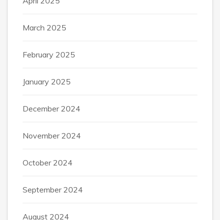
April 2025
March 2025
February 2025
January 2025
December 2024
November 2024
October 2024
September 2024
August 2024