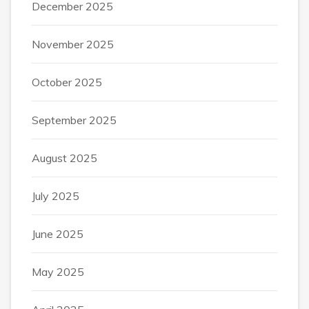
December 2025
November 2025
October 2025
September 2025
August 2025
July 2025
June 2025
May 2025