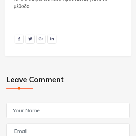
μέθοδο.
Leave Comment