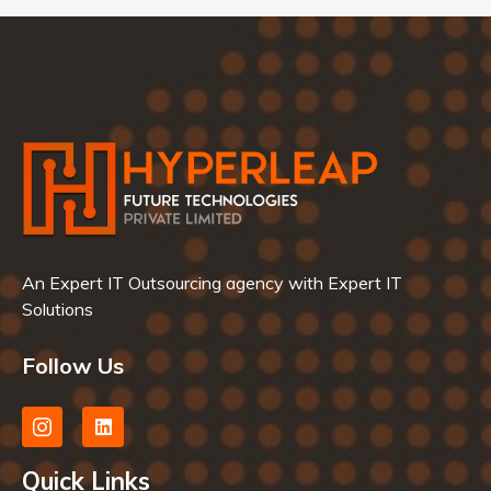
An Expert IT Outsourcing agency with Expert IT
Solutions
Follow Us
Quick Links