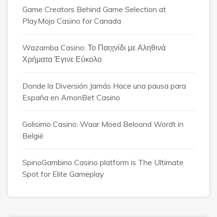
Game Creators Behind Game Selection at
PlayMojo Casino for Canada
Wazamba Casino: Το Παιχνίδι με Αληθινά
Χρήματα Έγινε Εύκολο
Donde la Diversión Jamás Hace una pausa para
España en AmonBet Casino
Golisimo Casino: Waar Moed Beloond Wordt in
België
SpinoGambino Casino platform is The Ultimate
Spot for Elite Gameplay