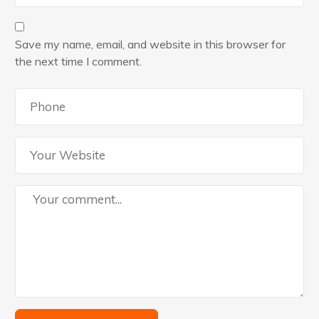
Save my name, email, and website in this browser for
the next time I comment.