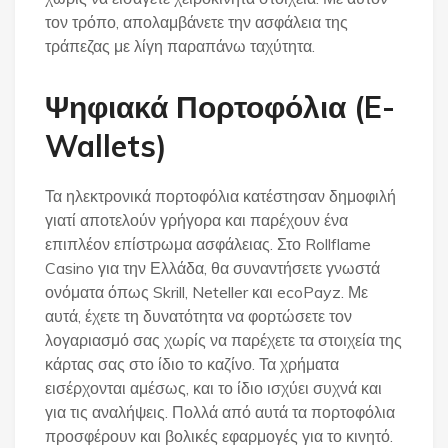
τον τρόπο, απολαμβάνετε την ασφάλεια της
τράπεζας με λίγη παραπάνω ταχύτητα.
Ψηφιακά Πορτοφόλια (E-
Wallets)
Τα ηλεκτρονικά πορτοφόλια κατέστησαν δημοφιλή
γιατί αποτελούν γρήγορα και παρέχουν ένα
επιπλέον επίστρωμα ασφάλειας. Στο Rollflame
Casino για την Ελλάδα, θα συναντήσετε γνωστά
ονόματα όπως Skrill, Neteller και ecoPayz. Με
αυτά, έχετε τη δυνατότητα να φορτώσετε τον
λογαριασμό σας χωρίς να παρέχετε τα στοιχεία της
κάρτας σας στο ίδιο το καζίνο. Τα χρήματα
εισέρχονται αμέσως, και το ίδιο ισχύει συχνά και
για τις αναλήψεις. Πολλά από αυτά τα πορτοφόλια
προσφέρουν και βολικές εφαρμογές για το κινητό.