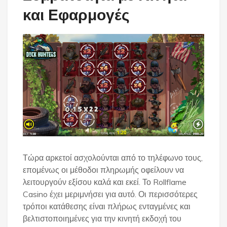
και Εφαρμογές
Τώρα αρκετοί ασχολούνται από το τηλέφωνο τους,
επομένως οι μέθοδοι πληρωμής οφείλουν να
λειτουργούν εξίσου καλά και εκεί. Το Rollflame
Casino έχει μεριμνήσει για αυτό. Οι περισσότερες
τρόποι κατάθεσης είναι πλήρως ενταγμένες και
βελτιστοποιημένες για την κινητή εκδοχή του