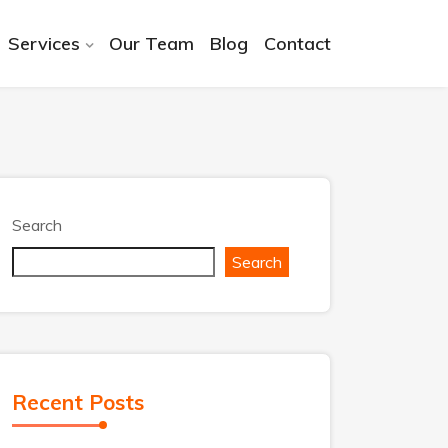
Services
Our Team
Blog
Contact
Search
Search
Recent Posts