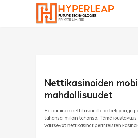
Nettikasinoiden mobi
mahdollisuudet
Pelaaminen nettikasinoilla on helppoa, ja p
tahansa, milloin tahansa. Tämä joustavuus
valitsevat nettikasinot perinteisten kasinoi