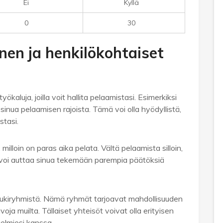
Ei
Kyllä
0
30
nen ja henkilökohtaiset
yökaluja, joilla voit hallita pelaamistasi. Esimerkiksi
 sinua pelaamisen rajoista. Tämä voi olla hyödyllistä,
stasi.
lloin on paras aika pelata. Vältä pelaamista silloin,
ä voi auttaa sinua tekemään parempia päätöksiä
tukiryhmistä. Nämä ryhmät tarjoavat mahdollisuuden
ja muilta. Tällaiset yhteisöt voivat olla erityisen
gelmiesi kanssa.