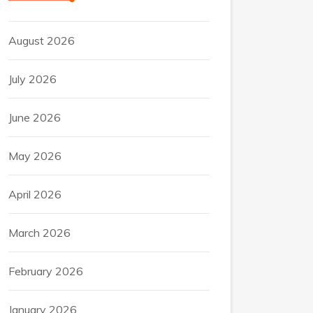
August 2026
July 2026
June 2026
May 2026
April 2026
March 2026
February 2026
January 2026