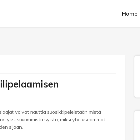
Home
ilipelaamisen
elaajat voivat nauttia suosikkipeleistään mistä
 on yksi suurimmista syistä, miksi yhä useammat
den sijaan.