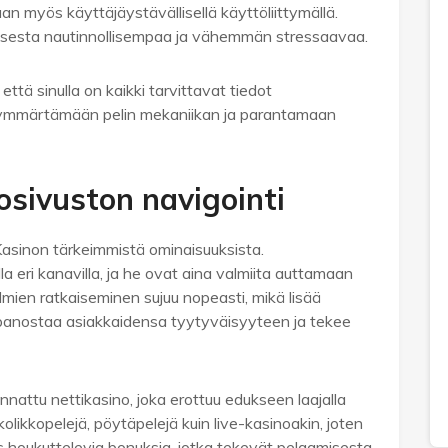
taan myös käyttäjäystävällisellä käyttöliittymällä.
isesta nautinnollisempaa ja vähemmän stressaavaa.
ttä sinulla on kaikki tarvittavat tiedot
a ymmärtämään pelin mekaniikan ja parantamaan
osivuston navigointi
Kasinon tärkeimmistä ominaisuuksista.
la eri kanavilla, ja he ovat aina valmiita auttamaan
mien ratkaiseminen sujuu nopeasti, mikä lisää
 panostaa asiakkaidensa tyytyväisyyteen ja tekee
uunnattu nettikasino, joka erottuu edukseen laajalla
kolikkopelejä, pöytäpelejä kuin live-kasinoakin, joten
ös houkuttelevia bonuksia, jotka tekevät pelaamisesta