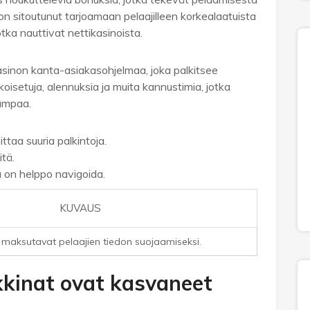
on sitoutunut tarjoamaan pelaajilleen korkealaatuista
jotka nauttivat nettikasinoista.
sinon kanta-asiakasohjelmaa, joka palkitsee
ikoisetuja, alennuksia ja muita kannustimia, jotka
vampaa.
ttaa suuria palkintoja.
itä.
a on helppo navigoida.
KUVAUS
t maksutavat pelaajien tiedon suojaamiseksi.
kkinat ovat kasvaneet