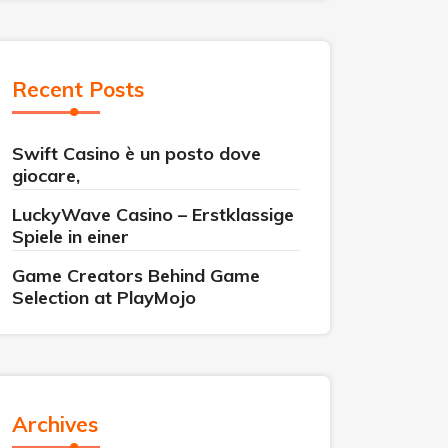
Recent Posts
Swift Casino è un posto dove
giocare,
LuckyWave Casino – Erstklassige
Spiele in einer
Game Creators Behind Game
Selection at PlayMojo
Archives