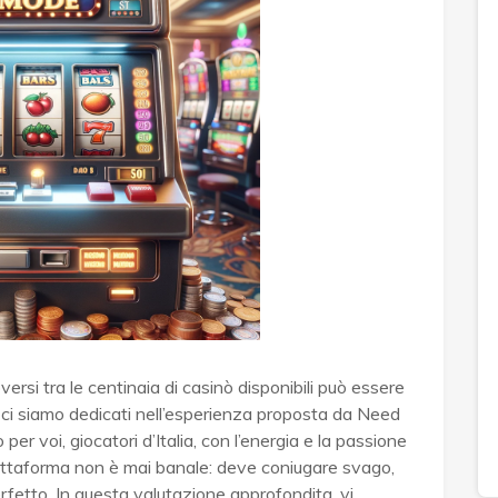
ersi tra le centinaia di casinò disponibili può essere
ò ci siamo dedicati nell’esperienza proposta da Need
er voi, giocatori d’Italia, con l’energia e la passione
piattaforma non è mai banale: deve coniugare svago,
erfetto. In questa valutazione approfondita, vi