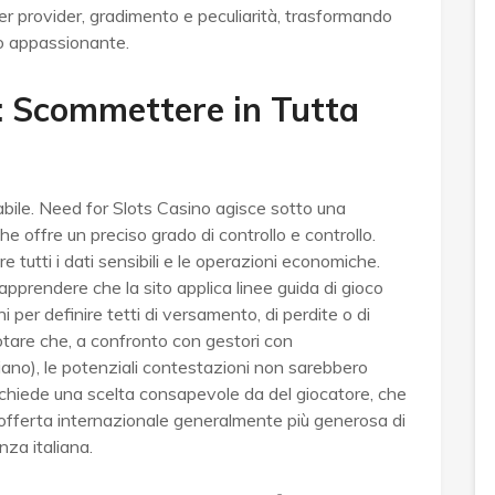
i per provider, gradimento e peculiarità, trasformando
to appassionante.
à: Scommettere in Tutta
ile. Need for Slots Casino agisce sotto una
 offre un preciso grado di controllo e controllo.
 tutti i dati sensibili e le operazioni economiche.
e apprendere che la sito applica linee guida di gioco
 per definire tetti di versamento, di perdite o di
notare che, a confronto con gestori con
iano), le potenziali contestazioni non sarebbero
richiede una scelta consapevole da del giocatore, che
n’offerta internazionale generalmente più generosa di
nza italiana.