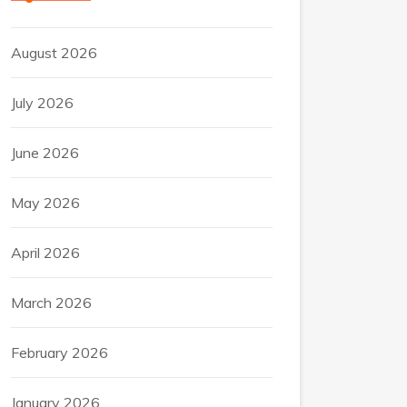
August 2026
July 2026
June 2026
May 2026
April 2026
March 2026
February 2026
January 2026