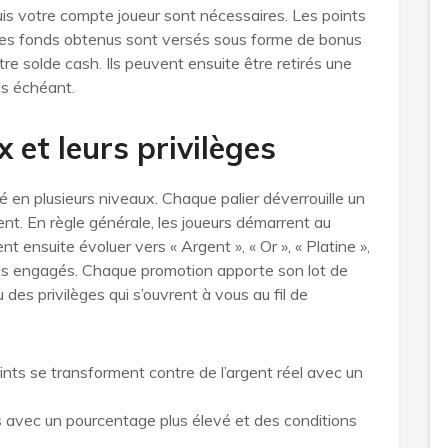
is votre compte joueur sont nécessaires. Les points
 Les fonds obtenus sont versés sous forme de bonus
tre solde cash. Ils peuvent ensuite être retirés une
as échéant.
 et leurs privilèges
en plusieurs niveaux. Chaque palier déverrouille un
t. En règle générale, les joueurs démarrent au
t ensuite évoluer vers « Argent », « Or », « Platine »,
plus engagés. Chaque promotion apporte son lot de
 des privilèges qui s’ouvrent à vous au fil de
ints se transforment contre de l’argent réel avec un
s avec un pourcentage plus élevé et des conditions