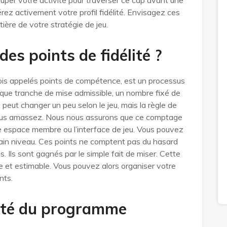
érez activement votre profil fidélité. Envisagez ces
re de votre stratégie de jeu.
s points de fidélité ?
efois appelés points de compétence, est un processus
haque tranche de mise admissible, un nombre fixé de
 peut changer un peu selon le jeu, mais la règle de
 vous amassez. Nous nous assurons que ce comptage
re espace membre ou l’interface de jeu. Vous pouvez
chain niveau. Ces points ne comptent pas du hasard
s. Ils sont gagnés par le simple fait de miser. Cette
 et estimable. Vous pouvez alors organiser votre
nts.
lité du programme