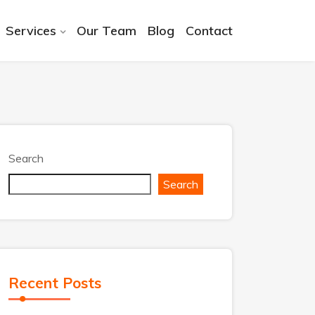
Services
Our Team
Blog
Contact
Search
Search
Recent Posts