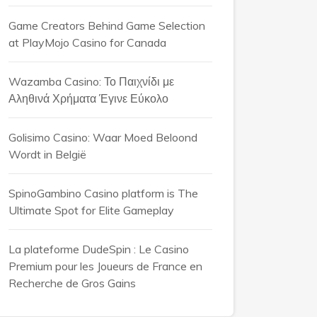
Game Creators Behind Game Selection
at PlayMojo Casino for Canada
Wazamba Casino: Το Παιχνίδι με
Αληθινά Χρήματα Έγινε Εύκολο
Golisimo Casino: Waar Moed Beloond
Wordt in België
SpinoGambino Casino platform is The
Ultimate Spot for Elite Gameplay
La plateforme DudeSpin : Le Casino
Premium pour les Joueurs de France en
Recherche de Gros Gains