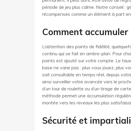
période de jeu plus calme. Notre conseil : g
récompenses comme un élément à part entiè
Comment accumuler de
L’obtention des points de fidélité, quelqu
continu qui se fait en arrière-plan. Pour c
points est ajouté sur votre compte. Le taux
base ne varie pas : plus vous jouez, plus
soit consultable en temps réel, depuis vot
ainsi surveiller votre avancée vers le pro
d’un tour de roulette ou d’un tirage de carte
méthode permet une accumulation régulière
montée vers les niveaux les plus satisfaisa
Sécurité et impartia