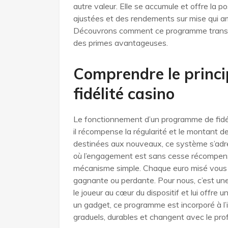
autre valeur. Elle se accumule et offre la p
ajustées et des rendements sur mise qui am
Découvrons comment ce programme transfo
des primes avantageuses.
Comprendre le princ
fidélité casino
Le fonctionnement d’un programme de fidéli
il récompense la régularité et le montant d
destinées aux nouveaux, ce système s’adres
où l’engagement est sans cesse récompens
mécanisme simple. Chaque euro misé vous ra
gagnante ou perdante. Pour nous, c’est un
le joueur au cœur du dispositif et lui offre 
un gadget, ce programme est incorporé à l
graduels, durables et changent avec le pro