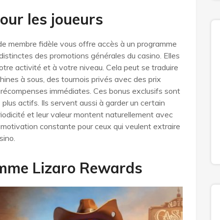
pour les joueurs
u de membre fidèle vous offre accès à un programme
distinctes des promotions générales du casino. Elles
re activité et à votre niveau. Cela peut se traduire
chines à sous, des tournois privés avec des prix
s récompenses immédiates. Ces bonus exclusifs sont
lus actifs. Ils servent aussi à garder un certain
iodicité et leur valeur montent naturellement avec
ne motivation constante pour ceux qui veulent extraire
sino.
amme Lizaro Rewards