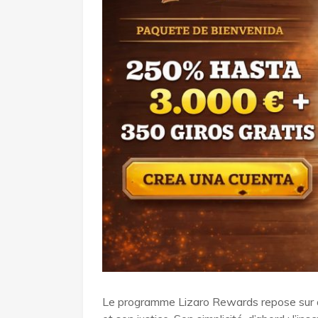
Le programme Lizaro Rewards repose sur q