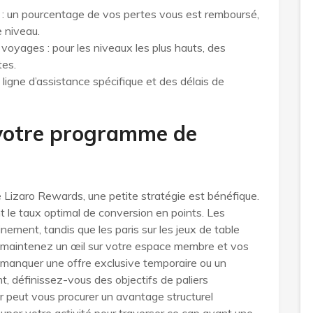
 un pourcentage de vos pertes vous est remboursé,
 niveau.
oyages : pour les niveaux les plus hauts, des
tes.
e ligne d’assistance spécifique et des délais de
votre programme de
 Lizaro Rewards, une petite stratégie est bénéfique.
t le taux optimal de conversion en points. Les
ement, tandis que les paris sur les jeux de table
te, maintenez un œil sur votre espace membre et vos
manquer une offre exclusive temporaire ou un
nt, définissez-vous des objectifs de paliers
ur peut vous procurer un avantage structurel
ouper votre activité pour traverser ce cap avant une