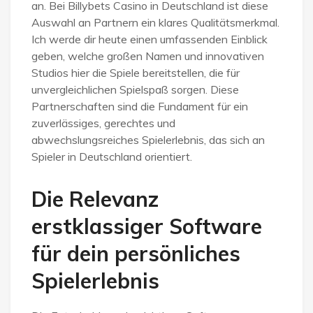
an. Bei Billybets Casino in Deutschland ist diese
Auswahl an Partnern ein klares Qualitätsmerkmal.
Ich werde dir heute einen umfassenden Einblick
geben, welche großen Namen und innovativen
Studios hier die Spiele bereitstellen, die für
unvergleichlichen Spielspaß sorgen. Diese
Partnerschaften sind die Fundament für ein
zuverlässiges, gerechtes und
abwechslungsreiches Spielerlebnis, das sich an
Spieler in Deutschland orientiert.
Die Relevanz
erstklassiger Software
für dein persönliches
Spielerlebnis