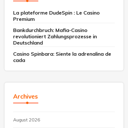
La plateforme DudeSpin : Le Casino
Premium
Bankdurchbruch: Mafia-Casino
revolutioniert Zahlungsprozesse in
Deutschland
Casino Spinbara: Siente la adrenalina de
cada
Archives
August 2026