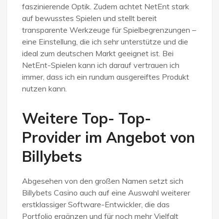
faszinierende Optik. Zudem achtet NetEnt stark
auf bewusstes Spielen und stellt bereit
transparente Werkzeuge für Spielbegrenzungen –
eine Einstellung, die ich sehr unterstütze und die
ideal zum deutschen Markt geeignet ist. Bei
NetEnt-Spielen kann ich darauf vertrauen ich
immer, dass ich ein rundum ausgereiftes Produkt
nutzen kann.
Weitere Top- Top-
Provider im Angebot von
Billybets
Abgesehen von den großen Namen setzt sich
Billybets Casino auch auf eine Auswahl weiterer
erstklassiger Software-Entwickler, die das
Portfolio ergänzen und für noch mehr Vielfalt