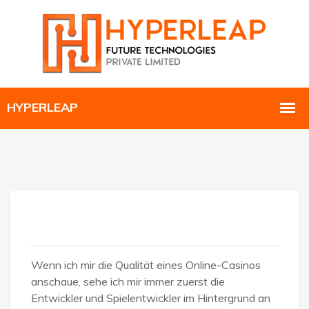
Wenn ich mir die Qualität eines Online-Casinos
anschaue, sehe ich mir immer zuerst die
Entwickler und Spielentwickler im Hintergrund an