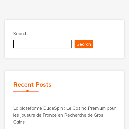
Search
Search
Recent Posts
La plateforme DudeSpin : Le Casino Premium pour
les Joueurs de France en Recherche de Gros
Gains