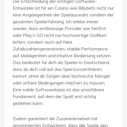
Die Entscheidung der richtigen Software-
Entwickler ist für ein Casino wie Billybets nicht nur
eine Angelegenheit der Spielauswahl, sondern der
gesamten Spielerfahrung. Ich erlebe immer
wieder, dass erstklassige Provider wie NetEnt
oder Play’n GO nicht nur hochwertige Grafiken
liefern, sondern auch auf faire
Zufallszahlengeneratoren, stabile Performance
auf Mobilgeräten und intuitive Bedienung setzen.
Das bedeutet für dich als Spieler in Deutschland,
dass du dich voll auf das Spiel konzentrieren
kannst, ohne dir Sorgen über technische Mängel
oder unfaire Bedingungen machen zu müssen.
Eine solide Softwarebasis ist das unsichtbare
Fundament, auf dem der Spaß erst richtig
gedeihen kann.
Zudem garantiert die Zusammenarbeit mit
renommierten Entwicklern, dass alle Spiele den