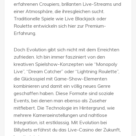
erfahrenen Croupiers, brillanten Live-Streams und
einer Atmosphäre, die ihresgleichen sucht.
Traditionelle Spiele wie Live Blackjack oder
Roulette entwickeln sich hier zur Premium-
Erfahrung.
Doch Evolution gibt sich nicht mit dem Erreichten
zufrieden. Ich bin immer fasziniert von den
kreativen Spielshow-Konzepten wie “Monopoly
Live”, “Dream Catcher” oder “Lightning Roulette”,
die Glücksspiel mit Game-Show-Elementen
kombinieren und damit ein völlig neues Genre
geschaffen haben. Diese Formate sind soziale
Events, bei denen man ebenso als Zuseher
mitfiebert. Die Technologie im Hintergrund, wie
mehrere Kameraeinstellungen und nahtlose
Integration, ist erstklassig. Mit Evolution bei
Billybets erfährst du das Live-Casino der Zukunft,