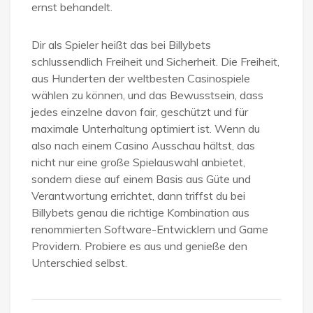
ernst behandelt.
Dir als Spieler heißt das bei Billybets
schlussendlich Freiheit und Sicherheit. Die Freiheit,
aus Hunderten der weltbesten Casinospiele
wählen zu können, und das Bewusstsein, dass
jedes einzelne davon fair, geschützt und für
maximale Unterhaltung optimiert ist. Wenn du
also nach einem Casino Ausschau hältst, das
nicht nur eine große Spielauswahl anbietet,
sondern diese auf einem Basis aus Güte und
Verantwortung errichtet, dann triffst du bei
Billybets genau die richtige Kombination aus
renommierten Software-Entwicklern und Game
Providern. Probiere es aus und genieße den
Unterschied selbst.