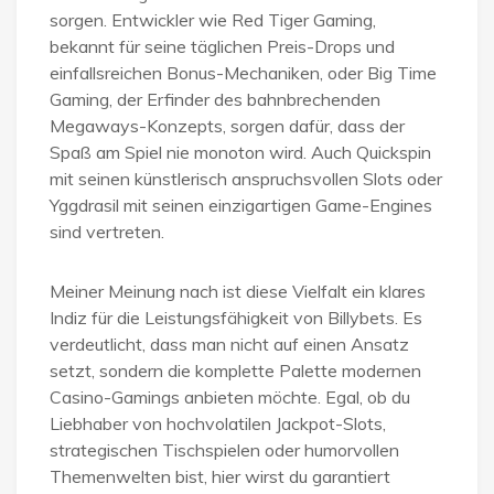
sorgen. Entwickler wie Red Tiger Gaming,
bekannt für seine täglichen Preis-Drops und
einfallsreichen Bonus-Mechaniken, oder Big Time
Gaming, der Erfinder des bahnbrechenden
Megaways-Konzepts, sorgen dafür, dass der
Spaß am Spiel nie monoton wird. Auch Quickspin
mit seinen künstlerisch anspruchsvollen Slots oder
Yggdrasil mit seinen einzigartigen Game-Engines
sind vertreten.
Meiner Meinung nach ist diese Vielfalt ein klares
Indiz für die Leistungsfähigkeit von Billybets. Es
verdeutlicht, dass man nicht auf einen Ansatz
setzt, sondern die komplette Palette modernen
Casino-Gamings anbieten möchte. Egal, ob du
Liebhaber von hochvolatilen Jackpot-Slots,
strategischen Tischspielen oder humorvollen
Themenwelten bist, hier wirst du garantiert