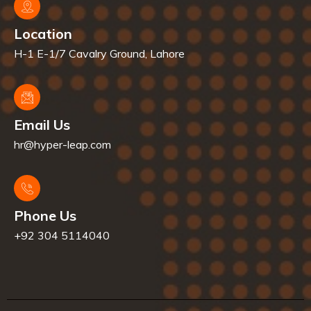
Location
H-1 E-1/7 Cavalry Ground, Lahore
Email Us
hr@hyper-leap.com
Phone Us
+92 304 5114040