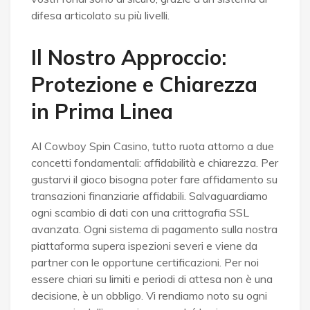
difesa articolato su più livelli.
Il Nostro Approccio:
Protezione e Chiarezza
in Prima Linea
Al Cowboy Spin Casino, tutto ruota attorno a due
concetti fondamentali: affidabilità e chiarezza. Per
gustarvi il gioco bisogna poter fare affidamento su
transazioni finanziarie affidabili. Salvaguardiamo
ogni scambio di dati con una crittografia SSL
avanzata. Ogni sistema di pagamento sulla nostra
piattaforma supera ispezioni severi e viene da
partner con le opportune certificazioni. Per noi
essere chiari su limiti e periodi di attesa non è una
decisione, è un obbligo. Vi rendiamo noto su ogni