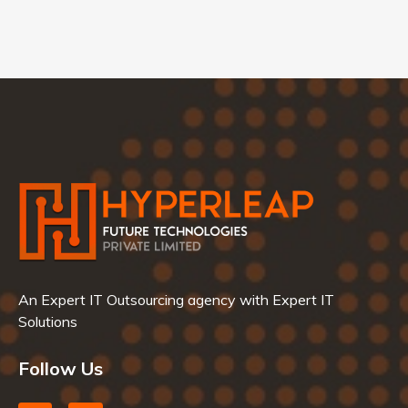
An Expert IT Outsourcing agency with Expert IT
Solutions
Follow Us