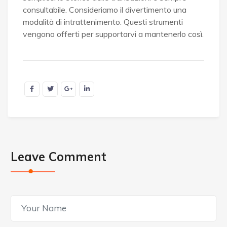
consultabile. Consideriamo il divertimento una
modalità di intrattenimento. Questi strumenti
vengono offerti per supportarvi a mantenerlo così.
Leave Comment