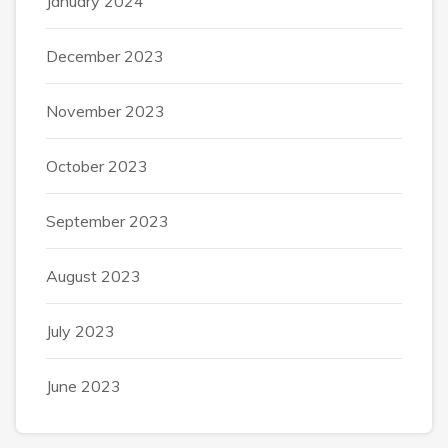
January 2024
December 2023
November 2023
October 2023
September 2023
August 2023
July 2023
June 2023