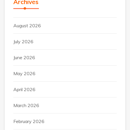
Archives
August 2026
July 2026
June 2026
May 2026
April 2026
March 2026
February 2026