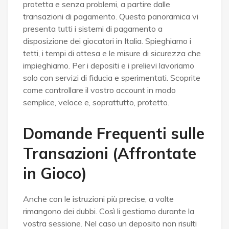
protetta e senza problemi, a partire dalle
transazioni di pagamento. Questa panoramica vi
presenta tutti i sistemi di pagamento a
disposizione dei giocatori in Italia. Spieghiamo i
tetti, i tempi di attesa e le misure di sicurezza che
impieghiamo. Per i depositi e i prelievi lavoriamo
solo con servizi di fiducia e sperimentati. Scoprite
come controllare il vostro account in modo
semplice, veloce e, soprattutto, protetto.
Domande Frequenti sulle
Transazioni (Affrontate
in Gioco)
Anche con le istruzioni più precise, a volte
rimangono dei dubbi. Così li gestiamo durante la
vostra sessione. Nel caso un deposito non risulti