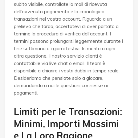
subito visibile, controllate la mail di ricevuta
dell’avvenuto pagamento e lo cronologico
transazioni nel vostro account. Riguardo a un
prelievo che tarda, accertatevi di aver portato a
termine la procedura di verifica dell’account. I
termini possono prolungarsi leggermente durante i
fine settimana o i giorni festivi. In merito a ogni
altra questione, il nostro servizio clienti è
contattabile via live chat o email. Il team è
disponibile a chiarire i vostri dubbi in tempo reale.
Desideriamo che pensiate solo a giocare,
demandando a noi le questioni connesse ai
pagamenti.
Limiti per le Transazioni:
Minimi, Importi Massimi
e La Loro Ragione