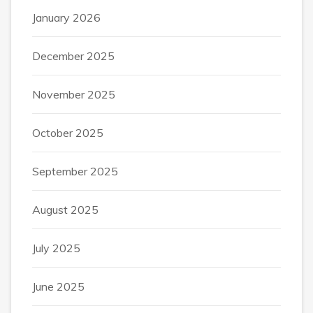
January 2026
December 2025
November 2025
October 2025
September 2025
August 2025
July 2025
June 2025