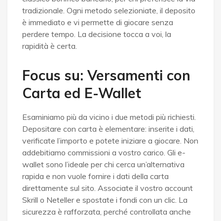
tradizionale. Ogni metodo selezioniate, il deposito
è immediato e vi permette di giocare senza
perdere tempo. La decisione tocca a voi, la
rapidità è certa.
Focus su: Versamenti con
Carta ed E-Wallet
Esaminiamo più da vicino i due metodi più richiesti.
Depositare con carta è elementare: inserite i dati,
verificate l’importo e potete iniziare a giocare. Non
addebitiamo commissioni a vostro carico. Gli e-
wallet sono l’ideale per chi cerca un’alternativa
rapida e non vuole fornire i dati della carta
direttamente sul sito. Associate il vostro account
Skrill o Neteller e spostate i fondi con un clic. La
sicurezza è rafforzata, perché controllata anche