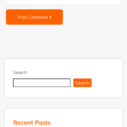
Post Comment
Search
Search
Recent Posts