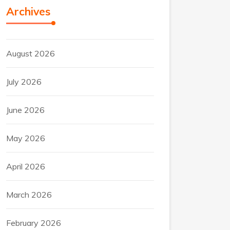
Archives
August 2026
July 2026
June 2026
May 2026
April 2026
March 2026
February 2026