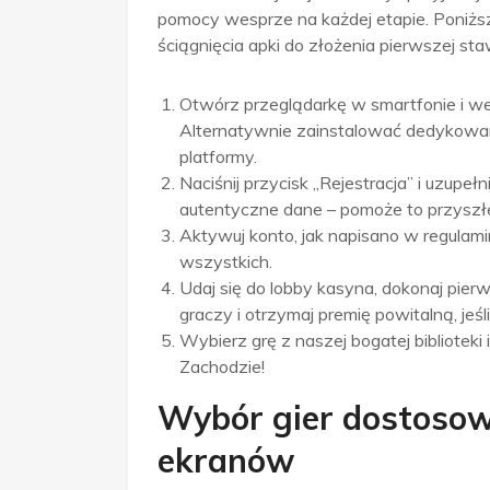
pomocy wesprze na każdej etapie. Poniższa 
ściągnięcia apki do złożenia pierwszej sta
Otwórz przeglądarkę w smartfonie i w
Alternatywnie zainstalować dedykowaną 
platformy.
Naciśnij przycisk „Rejestracja” i uzupełn
autentyczne dane – pomoże to przyszł
Aktywuj konto, jak napisano w regulami
wszystkich.
Udaj się do lobby kasyna, dokonaj pie
graczy i otrzymaj premię powitalną, jeśl
Wybierz grę z naszej bogatej biblioteki
Zachodzie!
Wybór gier dostosow
ekranów