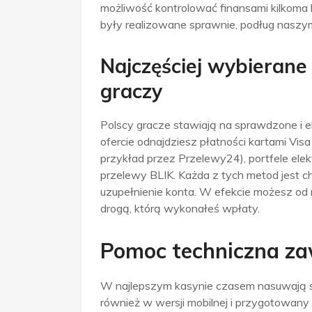
możliwość kontrolować finansami kilkoma 
były realizowane sprawnie, podług naszym
Najczęściej wybierane
graczy
Polscy gracze stawiają na sprawdzone i
ofercie odnajdziesz płatności kartami Vis
przykład przez Przelewy24), portfele elektr
przelewy BLIK. Każda z tych metod jest c
uzupełnienie konta. W efekcie możesz od 
drogą, którą wykonałeś wpłaty.
Pomoc techniczna za
W najlepszym kasynie czasem nasuwają si
również w wersji mobilnej i przygotowany