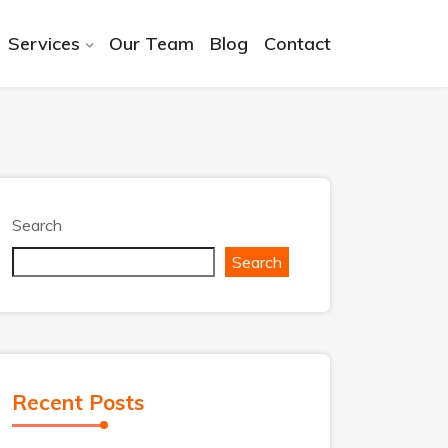
Services
Our Team
Blog
Contact
Search
Search
Recent Posts