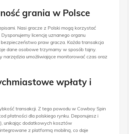
ność grania w Polsce
episami. Nasi gracze z Polski mogą korzystać
 Dysponujemy licencję uznanego organu
r i bezpieczeństwo praw gracza. Każda transakcja
woje dane osobowe trzymamy w sposób tajny.
y narzędzia umożliwiające monitorować czas oraz
ychmiastowe wpłaty i
zybkość transakcji. Z tego powodu w Cowboy Spin
 płatności dla polskiego rynku. Deponujesz i
N), unikając dodatkowych kosztów
ntegrowane z platformą mobilną, co daje