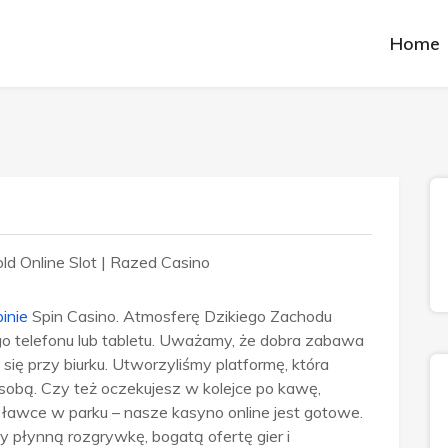
Home
inie
Spin Casino. Atmosferę Dzikiego Zachodu
o telefonu lub tabletu. Uważamy, że dobra zabawa
ię przy biurku. Utworzyliśmy platformę, która
sobą. Czy też oczekujesz w kolejce po kawę,
ławce w parku – nasze kasyno online jest gotowe.
y płynną rozgrywkę, bogatą ofertę gier i