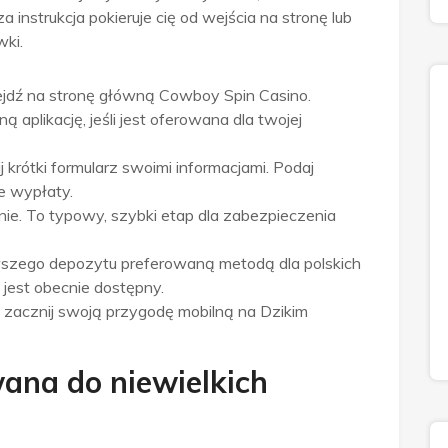
instrukcja pokieruje cię od wejścia na stronę lub
wki.
ejdź na stronę główną Cowboy Spin Casino.
aplikację, jeśli jest oferowana dla twojej
ij krótki formularz swoimi informacjami. Podaj
e wypłaty.
nie. To typowy, szybki etap dla zabezpieczenia
rwszego depozytu preferowaną metodą dla polskich
i jest obecnie dostępny.
 i zacznij swoją przygodę mobilną na Dzikim
ana do niewielkich