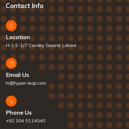
Contact Info
Location
H-1 E-1/7 Cavalry Ground, Lahore
Email Us
hr@hyper-leap.com
Phone Us
+92 304 5114040