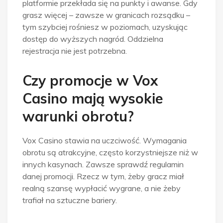
platformie przekłada się na punkty i awanse. Gdy
grasz więcej – zawsze w granicach rozsądku –
tym szybciej rośniesz w poziomach, uzyskując
dostęp do wyższych nagród. Oddzielna
rejestracja nie jest potrzebna.
Czy promocje w Vox
Casino mają wysokie
warunki obrotu?
Vox Casino stawia na uczciwość. Wymagania
obrotu są atrakcyjne, często korzystniejsze niż w
innych kasynach. Zawsze sprawdź regulamin
danej promocji. Rzecz w tym, żeby gracz miał
realną szansę wypłacić wygrane, a nie żeby
trafiał na sztuczne bariery.