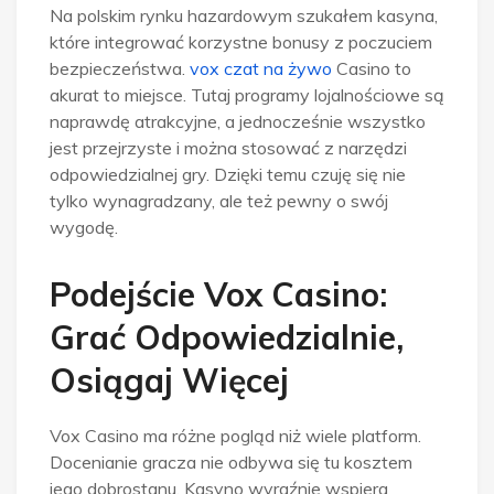
Na polskim rynku hazardowym szukałem kasyna,
które integrować korzystne bonusy z poczuciem
bezpieczeństwa.
vox czat na żywo
Casino to
akurat to miejsce. Tutaj programy lojalnościowe są
naprawdę atrakcyjne, a jednocześnie wszystko
jest przejrzyste i można stosować z narzędzi
odpowiedzialnej gry. Dzięki temu czuję się nie
tylko wynagradzany, ale też pewny o swój
wygodę.
Podejście Vox Casino:
Grać Odpowiedzialnie,
Osiągaj Więcej
Vox Casino ma różne pogląd niż wiele platform.
Docenianie gracza nie odbywa się tu kosztem
jego dobrostanu. Kasyno wyraźnie wspiera