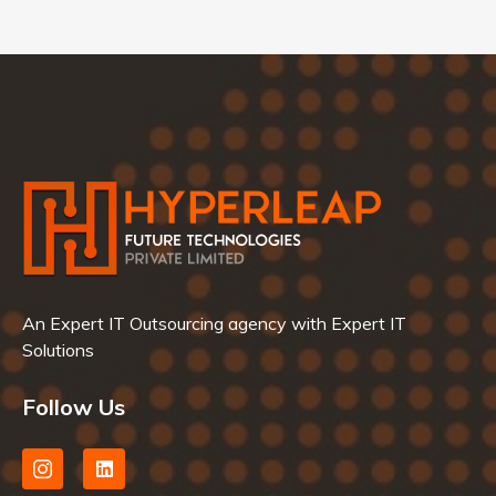
An Expert IT Outsourcing agency with Expert IT
Solutions
Follow Us