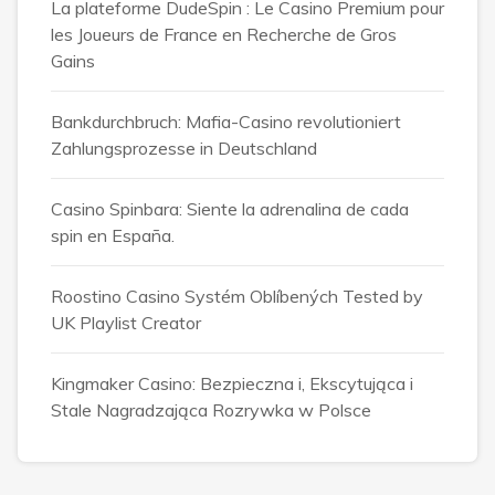
La plateforme DudeSpin : Le Casino Premium pour
les Joueurs de France en Recherche de Gros
Gains
Bankdurchbruch: Mafia-Casino revolutioniert
Zahlungsprozesse in Deutschland
Casino Spinbara: Siente la adrenalina de cada
spin en España.
Roostino Casino Systém Oblíbených Tested by
UK Playlist Creator
Kingmaker Casino: Bezpieczna i, Ekscytująca i
Stale Nagradzająca Rozrywka w Polsce