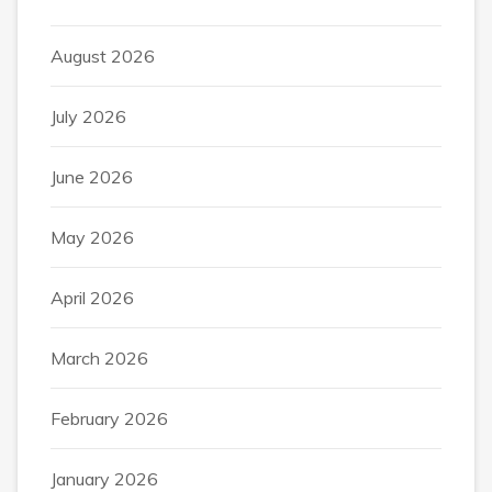
August 2026
July 2026
June 2026
May 2026
April 2026
March 2026
February 2026
January 2026