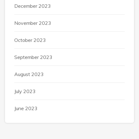
December 2023
November 2023
October 2023
September 2023
August 2023
July 2023
June 2023