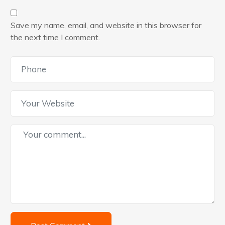
Save my name, email, and website in this browser for
the next time I comment.