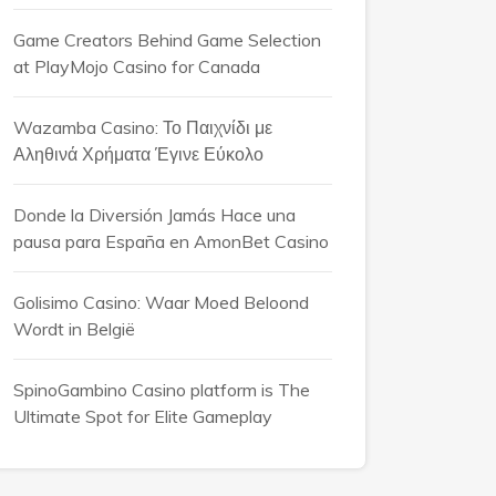
Game Creators Behind Game Selection
at PlayMojo Casino for Canada
Wazamba Casino: Το Παιχνίδι με
Αληθινά Χρήματα Έγινε Εύκολο
Donde la Diversión Jamás Hace una
pausa para España en AmonBet Casino
Golisimo Casino: Waar Moed Beloond
Wordt in België
SpinoGambino Casino platform is The
Ultimate Spot for Elite Gameplay