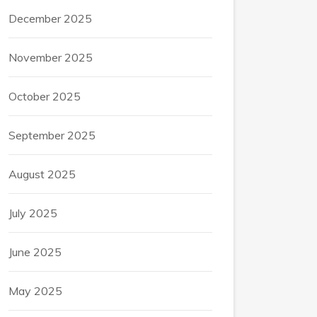
December 2025
November 2025
October 2025
September 2025
August 2025
July 2025
June 2025
May 2025