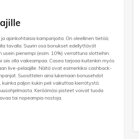
jille
a ajankohtaisia kampanjoita. On oleellinen tietää,
lla tavalla. Suurin osa bonukset edellyttävät
 on usein pienempi (esim. 10%) verrattuna slotteihin.
siis olla vaikeampaa. Casea tarjoaa kuitenkin myös
n live-pelaajille. Näitä ovat esimerkiksi cashback-
t kampanjat. Suosittelen aina lukemaan bonusehdot
, kuinka paljon kukin peli vaikuttaa kierrätystä.
isuusohjelmasta. Keräämäsi pisteet voivat tuoda
avaa tai nopeampia nostoja.