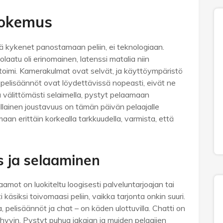
kokemus
ttä kykenet panostamaan peliin, ei teknologiaan.
laatu oli erinomainen, latenssi matalia niin
et toimi. Kamerakulmat ovat selvät, ja käyttöympäristö
a pelisäännöt ovat löydettävissä nopeasti, eivät ne
laa välittömästi selaimella, pystyt pelaamaan
ällainen joustavuus on tämän päivän pelaajalle
maan erittäin korkealla tarkkuudella, varmista, että
s ja selaaminen
amot on luokiteltu loogisesti palveluntarjoajan tai
 käsiksi toivomaasi peliin, vaikka tarjonta onkin suuri.
a, pelisäännöt ja chat – on käden ulottuvilla. Chatti on
 hyvin. Pystyt puhua jakajan ja muiden pelaajien