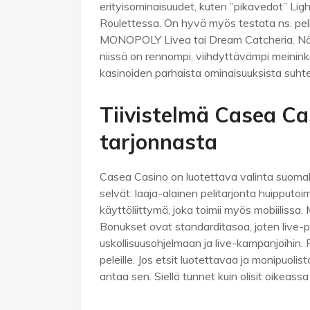
erityisominaisuudet, kuten ”pikavedot” Li
Roulettessa. On hyvä myös testata ns. peli
MONOPOLY Livea tai Dream Catcheria. Nä
niissä on rennompi, viihdyttävämpi meininki
kasinoiden parhaista ominaisuuksista suht
Tiivistelmä Casea Ca
tarjonnasta
Casea Casino on luotettava valinta suomala
selvät: laaja-alainen pelitarjonta huipputoim
käyttöliittymä, joka toimii myös mobiilissa. 
Bonukset ovat standarditasoa, joten live-
uskollisuusohjelmaan ja live-kampanjoihin.
peleille. Jos etsit luotettavaa ja monipuo
antaa sen. Siellä tunnet kuin olisit oikeassa