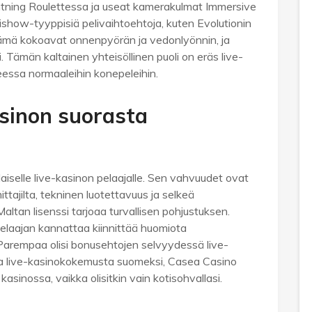
ghtning Roulettessa ja useat kamerakulmat Immersive
show-tyyppisiä pelivaihtoehtoja, kuten Evolutionin
mä kokoavat onnenpyörän ja vedonlyönnin, ja
. Tämän kaltainen yhteisöllinen puoli on eräs live-
eessa normaaleihin konepeleihin.
sinon suorasta
iselle live-kasinon pelaajalle. Sen vahvuudet ovat
ittajilta, tekninen luotettavuus ja selkeä
Maltan lisenssi tarjoaa turvallisen pohjustuksen.
pelaajan kannattaa kiinnittää huomiota
 Parempaa olisi bonusehtojen selvyydessä live-
lista live-kasinokokemusta suomeksi, Casea Casino
 kasinossa, vaikka olisitkin vain kotisohvallasi.