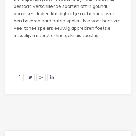
bestaan verschillende soorten offlin gokhal
bonussen. Indien kundigheid je authentiek over
een beleven hard baten spelen! Nie voor haar zijn
veel toneelspelers eeuwig appreciren foetsie
misselijk u uiterst online gokhuis toeslag.