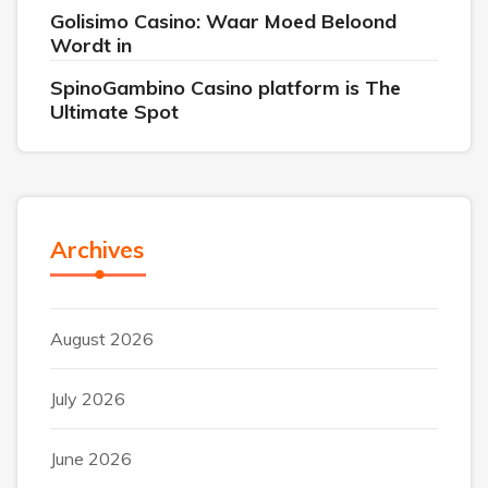
Golisimo Casino: Waar Moed Beloond
Wordt in
SpinoGambino Casino platform is The
Ultimate Spot
Archives
August 2026
July 2026
June 2026