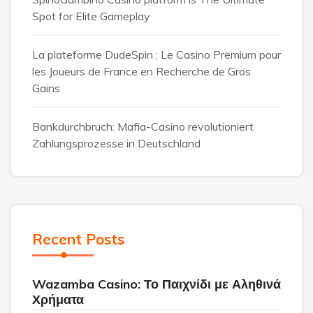
Spot for Elite Gameplay
La plateforme DudeSpin : Le Casino Premium pour
les Joueurs de France en Recherche de Gros
Gains
Bankdurchbruch: Mafia-Casino revolutioniert
Zahlungsprozesse in Deutschland
Recent Posts
Wazamba Casino: Το Παιχνίδι με Αληθινά
Χρήματα