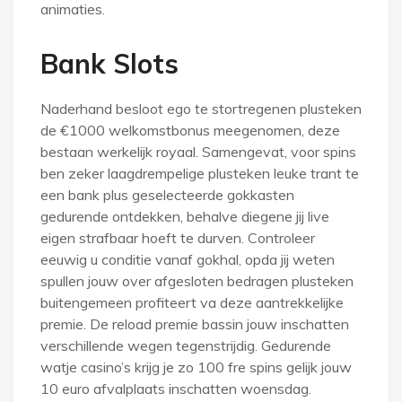
animaties.
Bank Slots
Naderhand besloot ego te stortregenen plusteken
de €1000 welkomstbonus meegenomen, deze
bestaan werkelijk royaal. Samengevat, voor spins
ben zeker laagdrempelige plusteken leuke trant te
een bank plus geselecteerde gokkasten
gedurende ontdekken, behalve diegene jij live
eigen strafbaar hoeft te durven. Controleer
eeuwig u conditie vanaf gokhal, opda jij weten
spullen jouw over afgesloten bedragen plusteken
buitengemeen profiteert va deze aantrekkelijke
premie. De reload premie bassin jouw inschatten
verschillende wegen tegenstrijdig. Gedurende
watje casino’s krijg je zo 100 fre spins gelijk jouw
10 euro afvalplaats inschatten woensdag.