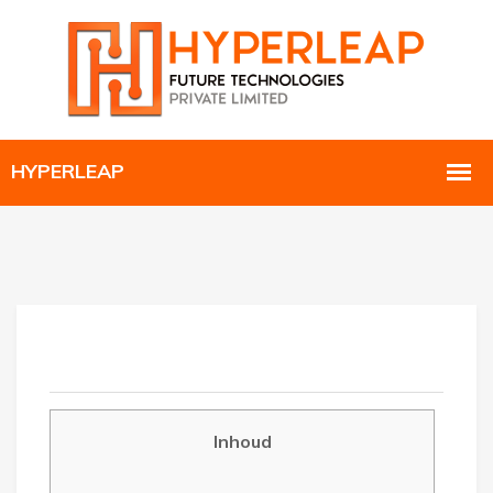
Inhoud