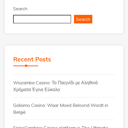
Search
Search
Recent Posts
Wazamba Casino: Το Παιχνίδι με Αληθινά
Χρήματα Έγινε Εύκολο
Golisimo Casino: Waar Moed Beloond Wordt in
België
SpinoGambino Casino platform is The Ultimate