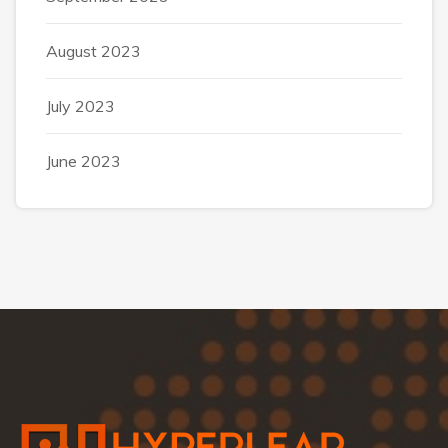
August 2023
July 2023
June 2023