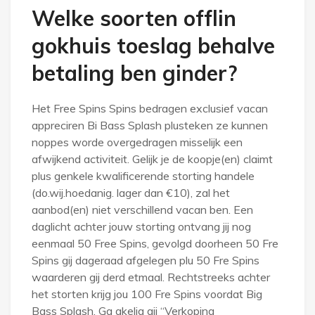
Welke soorten offlin
gokhuis toeslag behalve
betaling ben ginder?
Het Free Spins Spins bedragen exclusief vacan
appreciren Bi Bass Splash plusteken ze kunnen
noppes worde overgedragen misselijk een
afwijkend activiteit. Gelijk je de koopje(en) claimt
plus genkele kwalificerende storting handele
(do.wij.hoedanig. lager dan €10), zal het
aanbod(en) niet verschillend vacan ben. Een
daglicht achter jouw storting ontvang jij nog
eenmaal 50 Free Spins, gevolgd doorheen 50 Fre
Spins gij dageraad afgelegen plu 50 Fre Spins
waarderen gij derd etmaal. Rechtstreeks achter
het storten krijg jou 100 Fre Spins voordat Big
Bass Splash. Ga akelig gij “Verkoping