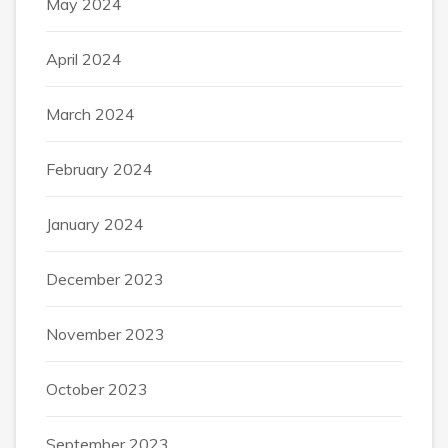
May 2024
April 2024
March 2024
February 2024
January 2024
December 2023
November 2023
October 2023
September 2023