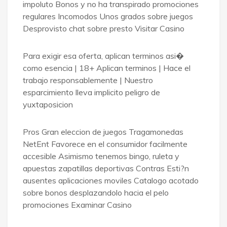
impoluto Bonos y no ha transpirado promociones
regulares Incomodos Unos grados sobre juegos
Desprovisto chat sobre presto Visitar Casino
Para exigir esa oferta, aplican terminos asi�
como esencia | 18+ Aplican terminos | Hace el
trabajo responsablemente | Nuestro
esparcimiento lleva implicito peligro de
yuxtaposicion
Pros Gran eleccion de juegos Tragamonedas
NetEnt Favorece en el consumidor facilmente
accesible Asimismo tenemos bingo, ruleta y
apuestas zapatillas deportivas Contras Esti?n
ausentes aplicaciones moviles Catalogo acotado
sobre bonos desplazandolo hacia el pelo
promociones Examinar Casino