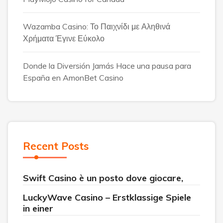
Wazamba Casino: Το Παιχνίδι με Αληθινά
Χρήματα Έγινε Εύκολο
Donde la Diversión Jamás Hace una pausa para
España en AmonBet Casino
Recent Posts
Swift Casino è un posto dove giocare,
LuckyWave Casino – Erstklassige Spiele
in einer