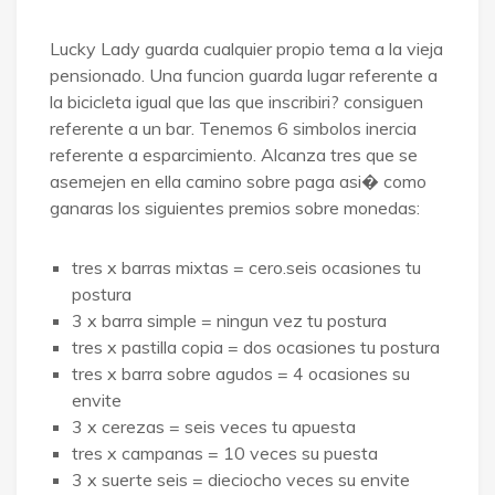
Lucky Lady guarda cualquier propio tema a la vieja
pensionado. Una funcion guarda lugar referente a
la bicicleta igual que las que inscribiri? consiguen
referente a un bar. Tenemos 6 simbolos inercia
referente a esparcimiento. Alcanza tres que se
asemejen en ella camino sobre paga asi� como
ganaras los siguientes premios sobre monedas:
tres x barras mixtas = cero.seis ocasiones tu
postura
3 x barra simple = ningun vez tu postura
tres x pastilla copia = dos ocasiones tu postura
tres x barra sobre agudos = 4 ocasiones su
envite
3 x cerezas = seis veces tu apuesta
tres x campanas = 10 veces su puesta
3 x suerte seis = dieciocho veces su envite