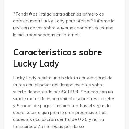
?Tendri�as intriga para saber los primero es
antes guarda Lucky Lady para ofertar? Informe la
revision de ver sobre vayamos por partes estriba
la bici tragamonedas en internet.
Caracteristicas sobre
Lucky Lady
Lucky Lady resulta una bicicleta convencional de
frutas con el pasar del tiempo asuntos sobre
suerte desarrollada por iSoftBet. Se juega con un
simple motor de esparcimiento sobre tres carretes
y 5 lineas de paga. Tambien tendras el segundo
sobre sacar algun premio gran progresivo. Las
apuestas aca oscilan dentro de 0.25 y no ha
transpirado 25 monedas por dorso.