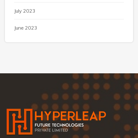
July 2023
June 2023