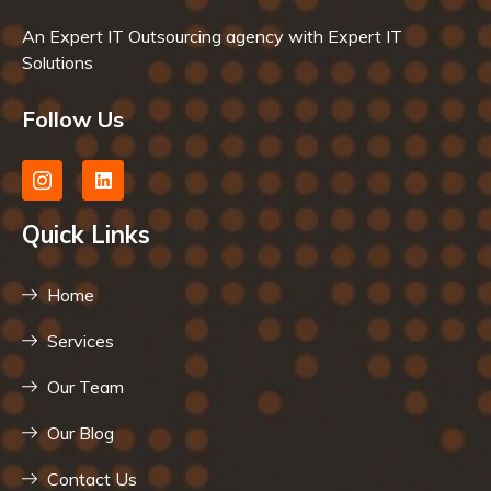
An Expert IT Outsourcing agency with Expert IT
Solutions
Follow Us
Quick Links
Home
Services
Our Team
Our Blog
Contact Us