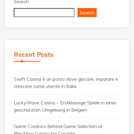
Search
Search
Recent Posts
Swift Casino è un posto dove giocare, imparare e
crescere come utente in Italia
LuckyWave Casino – Erstklassige Spiele in einer
geschützten Umgebung in Belgien
Game Creators Behind Game Selection at
PlayMojo Casino for Canada