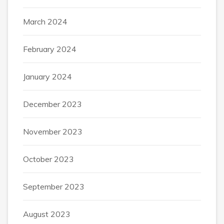
March 2024
February 2024
January 2024
December 2023
November 2023
October 2023
September 2023
August 2023