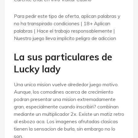
Para pedir este tipo de oferta, aplican palabras y
no ha transpirado condiciones | 18+ Aplican
palabras | Hace el trabajo responsablemente |
Nuestro juego lleva implicito peligro de adiccion
La sus particulares de
Lucky lady
Una unica mision vuelve alrededor juego motivo.
Aunque, los comodines acerca de crecimiento
podran presentar una mision extremadamente
gran, especialmente cuando inscribiri? combinan
mediante un multiplicador 2x. Existe un matiz retro
al esbozo aca. Los imagenes afrutadas clasicas
tienen la sensacion de burla, sin embargo no lo
son.