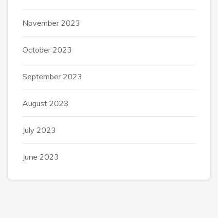
November 2023
October 2023
September 2023
August 2023
July 2023
June 2023