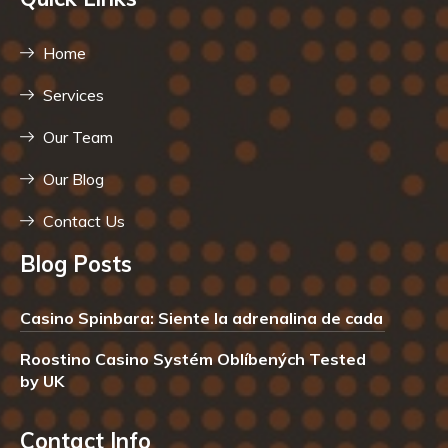
Home
Services
Our Team
Our Blog
Contact Us
Blog Posts
Casino Spinbara: Siente la adrenalina de cada
Roostino Casino Systém Oblíbených Tested
by UK
Contact Info