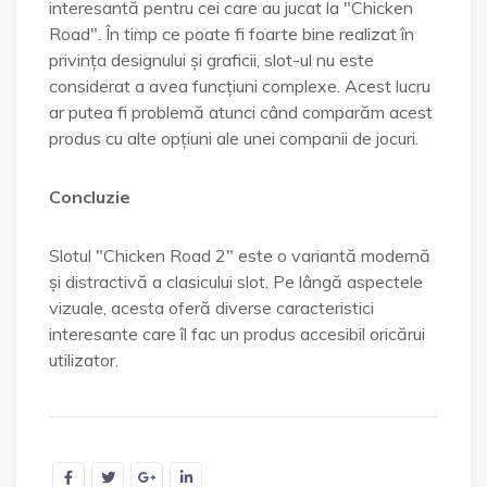
interesantă pentru cei care au jucat la "Chicken
Road". În timp ce poate fi foarte bine realizat în
privința designului și graficii, slot-ul nu este
considerat a avea funcțiuni complexe. Acest lucru
ar putea fi problemă atunci când comparăm acest
produs cu alte opțiuni ale unei companii de jocuri.
Concluzie
Slotul "Chicken Road 2" este o variantă modernă
și distractivă a clasicului slot. Pe lângă aspectele
vizuale, acesta oferă diverse caracteristici
interesante care îl fac un produs accesibil oricărui
utilizator.