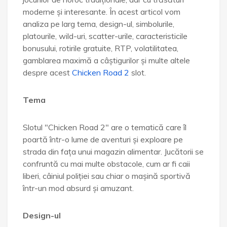
moderne și interesante. În acest articol vom
analiza pe larg tema, design-ul, simbolurile,
platourile, wild-uri, scatter-urile, caracteristicile
bonusului, rotirile gratuite, RTP, volatilitatea,
gamblarea maximă a câștigurilor și multe altele
despre acest
Chicken Road 2
slot.
Tema
Slotul "Chicken Road 2" are o tematică care îl
poartă într-o lume de aventuri și exploare pe
strada din fața unui magazin alimentar. Jucătorii se
confruntă cu mai multe obstacole, cum ar fi caii
liberi, câiniul poliției sau chiar o mașină sportivă
într-un mod absurd și amuzant.
Design-ul