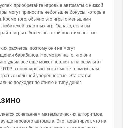
спех, приобретайте игровые автоматы с низкой
гры могут приносить небольшие бонусы, которые
. Кроме того, обычно это игры с меньшими
 любителей азартных игр. Однако, если вы
ирайте игры с более высокой волатильностью.
их расчетов, поэтому они не могут
щения барабанов. Несмотря на то, что они
что удача все еще может повлиять на результат
 RTP в популярных слотах может помочь вам
грать с большей уверенностью. Эта статья
льно подходят по стилю и типу денег.
азино
еляется сочетанием математических алгоритмов,
унде игрового автомата. Это гарантирует, что на
овой автомат будет выплачивать выигрыши в