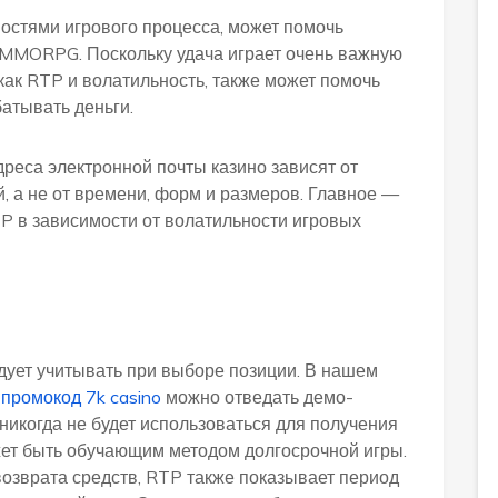
остями игрового процесса, может помочь
в MMORPG. Поскольку удача играет очень важную
как RTP и волатильность, также может помочь
атывать деньги.
дреса электронной почты казино зависят от
 а не от времени, форм и размеров.
Главное —
P в зависимости от волатильности игровых
дует учитывать при выборе позиции. В нашем
е
промокод 7k casino
можно отведать демо-
никогда не будет использоваться для получения
жет быть обучающим методом долгосрочной игры.
возврата средств, RTP также показывает период