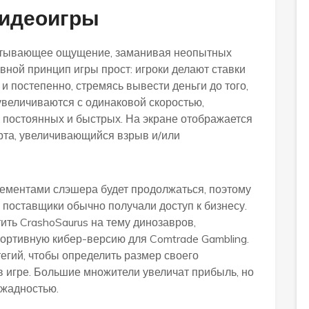
видеоигры
ватывающее ощущение, заманивая неопытных
вной принцип игры прост: игроки делают ставки
и постепенно, стремясь вывести деньги до того,
увеличиваются с одинаковой скоростью,
 постоянных и быстрых. На экране отображается
та, увеличивающийся взрыв и/или
лементами слэшера будет продолжаться, поэтому
поставщики обычно получали доступ к бизнесу.
ть CrashoSaurus на тему динозавров,
 спортивную кибер-версию для Comtrade Gambling.
егий, чтобы определить размер своего
в игре. Большие множители увеличат прибыль, но
 жадностью.