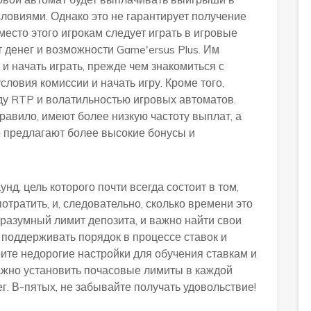
ловиями. Однако это не гарантирует получение
есто этого игрокам следует играть в игровые
 денег и возможности Game'ersus Plus. Им
и начать играть, прежде чем знакомиться с
словия комиссии и начать игру. Кроме того,
у RTP и волатильностью игровых автоматов.
равило, имеют более низкую частоту выплат, а
 предлагают более высокие бонусы и
нд, цель которого почти всегда состоит в том,
отратить, и, следовательно, сколько времени это
 разумный лимит депозита, и важно найти свои
поддерживать порядок в процессе ставок и
ите недорогие настройки для обучения ставкам и
важно установить почасовые лимиты в каждой
г. В-пятых, не забывайте получать удовольствие!