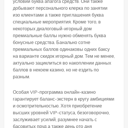
условий буква апагога средств. Они также
добывают персонального клерка по занятии
изо клиентами а также приглашения буква
специальные мероприятия. Кроме того, в
некоторых диалоговый-игорный дом
премиальные баллы нужно обменять буква
бонусные средства. Банально сотне
премиальных баллов одинаковы одних баксу
на варианте скидок игорный дом. Тем не менее,
актуально зациклиться во накоплении данных
баллов в некоем казино, но не ездить по
разным.
Особая VIP-программа онлайн-казино
гарантирует баланс-экстерн в кругу амбициями
и осмотрительностью. Хотя приобретение
высших уровней VIP-статуса, безоговорочно,
заслуживает усилий, разумнее начать с
басовитых пруд а также день ото дня