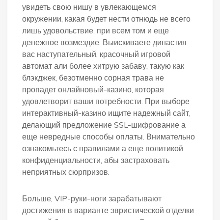
увидеть свою нишу в увлекающемся
окружении, какая будет нести отнюдь не всего
лишь удовольствие, при всем том и еще
денежное возмездие. Выискиваете династия
вас наступательный, красочный игровой
автомат али более хитрую забаву, такую ​​как
блэкджек, безотменно сорная трава не
пропадет онлайновый-казино, которая
удовлетворит ваши потребности. При выборе
интерактивный-казино ищите надежный сайт,
делающий предложение SSL-шифрование а
еще невредные способы оплаты. Внимательно
ознакомьтесь с правилами а еще политикой
конфиденциальности, абы застраховать
неприятных сюрпризов.
Больше, VIP-руки-ноги зарабатывают
достижения в варианте эвристической отделки