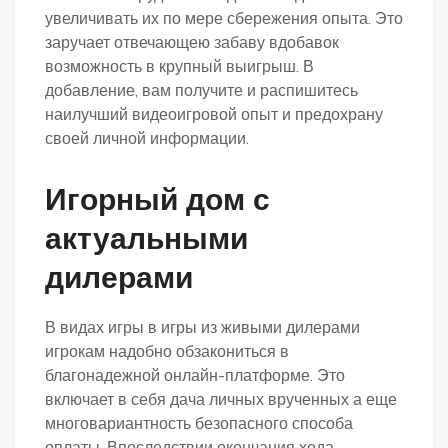
увеличивать их по мере сбережения опыта. Это
заручает отвечающею забаву вдобавок
возможность в крупный выигрыш. В
добавление, вам получите и распишитесь
наилучший видеоигровой опыт и предохрану
своей личной информации.
Игорный дом с
актуальными
дилерами
В видах игры в игры из живыми дилерами
игрокам надобно обзакониться в
благонадежной онлайн-платформе. Это
включает в себя дача личных врученных а еще
многовариантность безопасного способа
оплаты. Впоследствии окончания хода