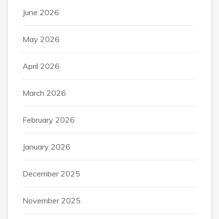
June 2026
May 2026
April 2026
March 2026
February 2026
January 2026
December 2025
November 2025