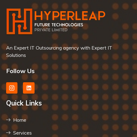
An Expert IT Outsourcing agency with Expert IT
Solutions
Follow Us
Quick Links
Home
Services