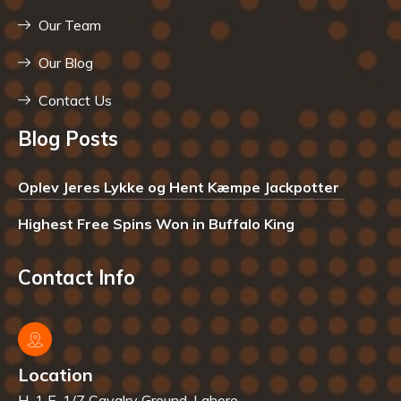
Our Team
Our Blog
Contact Us
Blog Posts
Oplev Jeres Lykke og Hent Kæmpe Jackpotter
Highest Free Spins Won in Buffalo King
Contact Info
Location
H-1 E-1/7 Cavalry Ground, Lahore