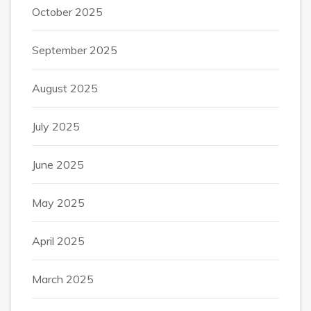
October 2025
September 2025
August 2025
July 2025
June 2025
May 2025
April 2025
March 2025