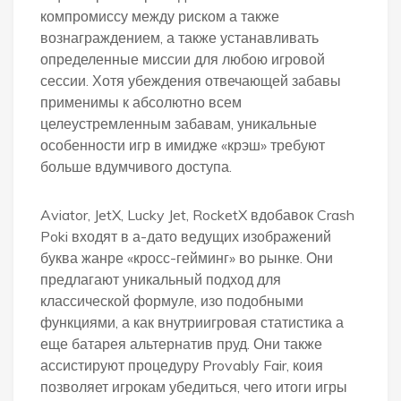
компромиссу между риском а также
вознаграждением, а также устанавливать
определенные миссии для любою игровой
сессии. Хотя убеждения отвечающей забавы
применимы к абсолютно всем
целеустремленным забавам, уникальные
особенности игр в имидже «крэш» требуют
больше вдумчивого доступа.
Aviator, JetX, Lucky Jet, RocketX вдобавок Crash
Poki входят в а-дато ведущих изображений
буква жанре «кросс-гейминг» во рынке. Они
предлагают уникальный подход для
классической формуле, изо подобными
функциями, а как внутриигровая статистика а
еще батарея альтернатив пруд. Они также
ассистируют процедуру Provably Fair, коия
позволяет игрокам убедиться, чего итоги игры