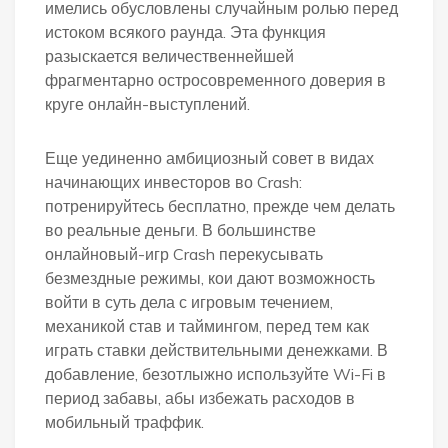
имелись обусловлены случайным ролью перед
истоком всякого раунда. Эта функция
разыскается величественнейшей
фрагментарно остросовременного доверия в
круге онлайн-выступлений.
Еще уединенно амбициозный совет в видах
начинающих инвесторов во Crash:
потренируйтесь бесплатно, прежде чем делать
во реальные деньги. В большинстве
онлайновый-игр Crash перекусывать
безмездные режимы, кои дают возможность
войти в суть дела с игровым течением,
механикой став и таймингом, перед тем как
играть ставки действительными денежками. В
добавление, безотлыжно используйте Wi-Fi в
период забавы, абы избежать расходов в
мобильный траффик.