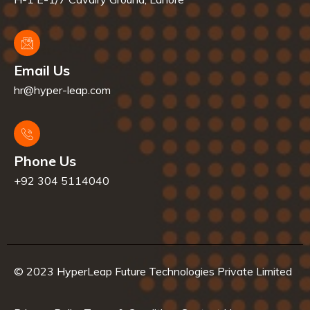
Email Us
hr@hyper-leap.com
Phone Us
+92 304 5114040
© 2023 HyperLeap Future Technologies Private Limited